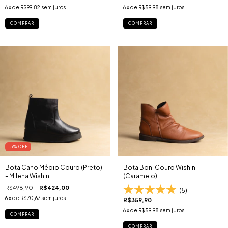
6
x de
R$99,82
sem juros
6
x de
R$59,98
sem juros
COMPRAR
COMPRAR
15
% OFF
Bota Cano Médio Couro (Preto)
Bota Boni Couro Wishin
- Milena Wishin
(Caramelo)
R$498,90
R$424,00
(5)
6
x de
R$70,67
sem juros
R$359,90
6
x de
R$59,98
sem juros
COMPRAR
COMPRAR