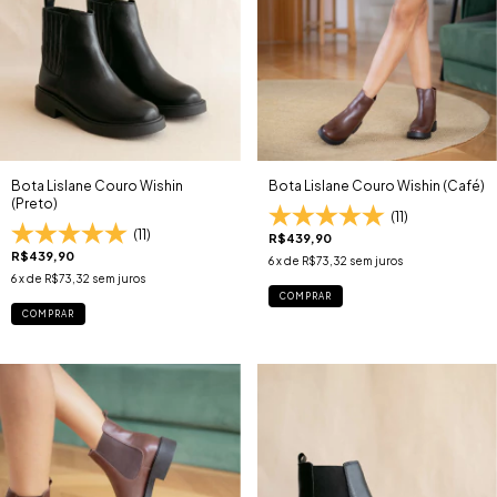
Bota Lislane Couro Wishin
Bota Lislane Couro Wishin (Café)
(Preto)
(11)
(11)
R$439,90
R$439,90
6
x de
R$73,32
sem juros
6
x de
R$73,32
sem juros
COMPRAR
COMPRAR