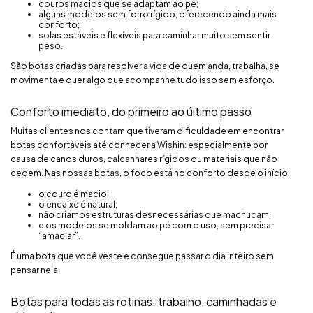
couros macios que se adaptam ao pé;
alguns modelos sem forro rígido, oferecendo ainda mais
conforto;
solas estáveis e flexíveis para caminhar muito sem sentir
peso.
São botas criadas para resolver a vida de quem anda, trabalha, se
movimenta e quer algo que acompanhe tudo isso sem esforço.
Conforto imediato, do primeiro ao último passo
Muitas clientes nos contam que tiveram dificuldade em encontrar
botas confortáveis até conhecer a Wishin: especialmente por
causa de canos duros, calcanhares rígidos ou materiais que não
cedem. Nas nossas botas, o foco está no conforto desde o início:
o couro é macio;
o encaixe é natural;
não criamos estruturas desnecessárias que machucam;
e os modelos se moldam ao pé com o uso, sem precisar
“amaciar”.
É uma bota que você veste e consegue passar o dia inteiro sem
pensar nela.
Botas para todas as rotinas: trabalho, caminhadas e