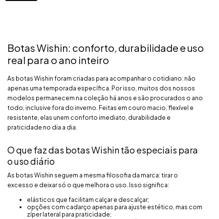
Botas Wishin: conforto, durabilidade e uso
real para o ano inteiro
As botas Wishin foram criadas para acompanhar o cotidiano: não
apenas uma temporada específica. Por isso, muitos dos nossos
modelos permanecem na coleção há anos e são procurados o ano
todo, inclusive fora do inverno. Feitas em couro macio, flexível e
resistente, elas unem conforto imediato, durabilidade e
praticidade no dia a dia.
O que faz das botas Wishin tão especiais para
o uso diário
As botas Wishin seguem a mesma filosofia da marca: tirar o
excesso e deixar só o que melhora o uso. Isso significa:
elásticos que facilitam calçar e descalçar;
opções com cadarço apenas para ajuste estético, mas com
zíper lateral para praticidade;