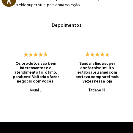
ar boho chic super atual para a sua coleção.
Depoimentos
Os produtos são bem
Sandália linda super
interessantes e o
confortável muito
atendimento foi ótimo,
estilosa ,eu amei com
parabéns! Voltaria a fazer
certeza comprarei mais
negocio com vocês.
vezes nessa loja
Ayuni L.
Tatiane M.