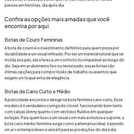
passos em histórias, dia após dia.
Confira as opções mais amadas que você
encontra por aqui
Botas de Couro Femininas
A bota de couro é o investimento definitivo para quem preza por
durabilidade e um visual refinado. Por ser um material natural que se
molda aos pés, ela oferece um conforto incomparável ao longo do
dia. Seja em acabamento liso ou texturizado, essas botas são
ótimas opções para compor looks de trabalho ou eventos que
exigem um toque extra de elegância.
Botas de Cano Curto e Médio
A praticidade encontra o design na bota feminina cano curto. Esse
modelo é o verdadeiro curinga do closet, funcionando bem tanto
com calças skinny quanto com vestidos fluídos em qualquer
estação. Para quem busca um visual com mais estrutura e suporte, a
bota cano médio feminina surge como a alternativa ideal, trazendo
um ar contemporâneo e versátil para as produções do dia a dia.