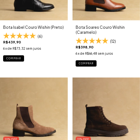
Bota Isabel Couro Wishin (Preto)
Bota Soares Couro Wishin
(Caramelo)
(6)
(12)
R$439,90
R$398,90
6
x de
R$73,32
sem juros
6
x de
R$66,48
sem juros
COMPRAR
COMPRAR
10
% OFF
11
% OFF