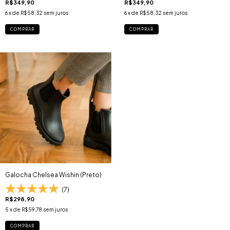
R$349,90
R$349,90
6
x de
R$58,32
sem juros
6
x de
R$58,32
sem juros
COMPRAR
COMPRAR
Galocha Chelsea Wishin (Preto)
(7)
R$298,90
5
x de
R$59,78
sem juros
COMPRAR