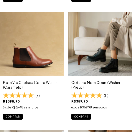
Bota Vic Chelsea Couro Wishin
Coturno Mora Couro Wishin
(Caramelo)
(Preto)
(7)
(11)
R$398,90
R$359,90
6
x de
R$66,48
sem juros
6
x de
R$59,98
sem juros
COMPRAR
COMPRAR