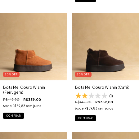
20
% OFF
20
% OFF
Bota Mel Couro Wishin
Bota Mel Couro Wishin (Café)
(Ferrugem)
(1)
R$449,90
R$359,00
R$449,90
R$359,00
6
x de
R$59,83
sem juros
6
x de
R$59,83
sem juros
COMPRAR
COMPRAR