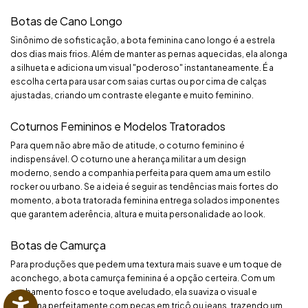
Botas de Cano Longo
Sinônimo de sofisticação, a bota feminina cano longo é a estrela
dos dias mais frios. Além de manter as pernas aquecidas, ela alonga
a silhueta e adiciona um visual "poderoso" instantaneamente. É a
escolha certa para usar com saias curtas ou por cima de calças
ajustadas, criando um contraste elegante e muito feminino.
Coturnos Femininos e Modelos Tratorados
Para quem não abre mão de atitude, o coturno feminino é
indispensável. O coturno une a herança militar a um design
moderno, sendo a companhia perfeita para quem ama um estilo
rocker ou urbano. Se a ideia é seguir as tendências mais fortes do
momento, a bota tratorada feminina entrega solados imponentes
que garantem aderência, altura e muita personalidade ao look.
Botas de Camurça
Para produções que pedem uma textura mais suave e um toque de
aconchego, a bota camurça feminina é a opção certeira. Com um
acabamento fosco e toque aveludado, ela suaviza o visual e
combina perfeitamente com peças em tricô ou jeans, trazendo um