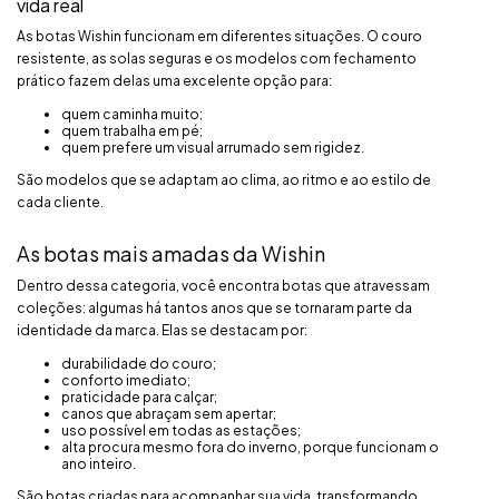
vida real
As botas Wishin funcionam em diferentes situações. O couro
resistente, as solas seguras e os modelos com fechamento
prático fazem delas uma excelente opção para:
quem caminha muito;
quem trabalha em pé;
quem prefere um visual arrumado sem rigidez.
São modelos que se adaptam ao clima, ao ritmo e ao estilo de
cada cliente.
As botas mais amadas da Wishin
Dentro dessa categoria, você encontra botas que atravessam
coleções: algumas há tantos anos que se tornaram parte da
identidade da marca. Elas se destacam por:
durabilidade do couro;
conforto imediato;
praticidade para calçar;
canos que abraçam sem apertar;
uso possível em todas as estações;
alta procura mesmo fora do inverno, porque funcionam o
ano inteiro.
São botas criadas para acompanhar sua vida, transformando