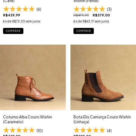
(Cafe)
Wishin (Fendi)
(6)
(3)
R$439,99
R$479,99
R$379,00
6
x de
R$73,33
sem juros
6
x de
R$63,17
sem juros
COMPRAR
COMPRAR
Coturno Alba Couro Wishin
Bota Elis Camurça Couro Wishin
(Caramelo)
(Linhaça)
(10)
(4)