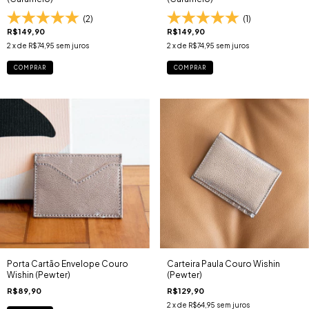
(2)
(1)
R$149,90
R$149,90
2
x de
R$74,95
sem juros
2
x de
R$74,95
sem juros
COMPRAR
COMPRAR
Porta Cartão Envelope Couro
Carteira Paula Couro Wishin
Wishin (Pewter)
(Pewter)
R$89,90
R$129,90
2
x de
R$64,95
sem juros