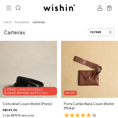
0
Início
.
Acessórios
.
Carteiras
Carteiras
FILTRAR
2 ITENS LINHA MOODU |
GANHE BRINDE ESPECIAL!
16
% OFF
Cinto Ariel Couro Wishin (Preto)
Porta Cartão Nana Couro Wishin
(Moka)
R$149,90
(1)
2
x de
R$74,95
sem juros