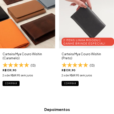
2 ITENS LINHA MOODU |
GANHE BRINDE ESPECIAL!
Carteira Mya Couro Wishin
Carteira Mya Couro Wishin
(Caramelo)
(Preto)
(13)
(13)
R$139,90
R$139,90
2
x de
R$69,95
sem juros
2
x de
R$69,95
sem juros
COMPRAR
COMPRAR
Depoimentos