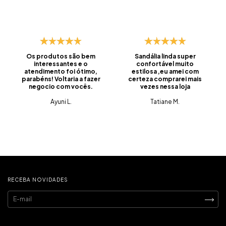
Os produtos são bem
Sandália linda super
interessantes e o
confortável muito
atendimento foi ótimo,
estilosa ,eu amei com
parabéns! Voltaria a fazer
certeza comprarei mais
negocio com vocês.
vezes nessa loja
Ayuni L.
Tatiane M.
RECEBA NOVIDADES