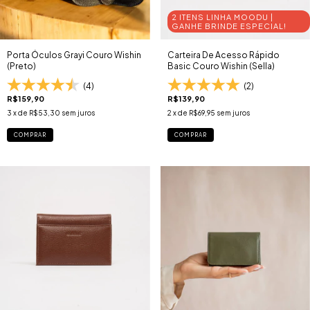
2 ITENS LINHA MOODU |
GANHE BRINDE ESPECIAL!
Porta Óculos Grayi Couro Wishin
Carteira De Acesso Rápido
(Preto)
Basic Couro Wishin (Sella)
(4)
(2)
R$159,90
R$139,90
3
x de
R$53,30
sem juros
2
x de
R$69,95
sem juros
COMPRAR
COMPRAR