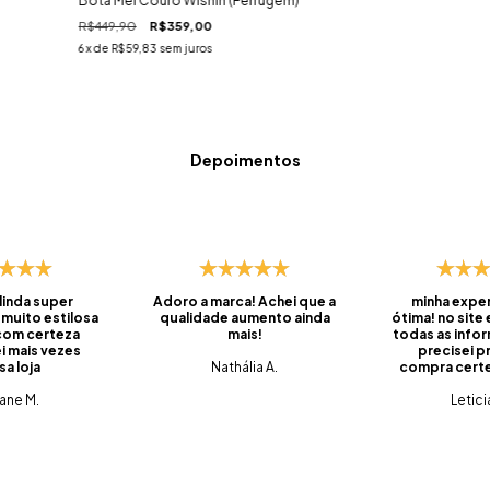
Bota Mel Couro Wishin (Ferrugem)
R$449,90
R$359,00
6
x de
R$59,83
sem juros
Depoimentos
 linda super
Adoro a marca! Achei que a
minha exper
 muito estilosa
qualidade aumento ainda
ótima! no site
 com certeza
mais!
todas as info
i mais vezes
precisei pr
sa loja
Nathália A.
compra certei
foi super ráp
iane M.
do prazo, ve
Letici
embalado, 
saquinhos qu
pra levar os
viagens. 
produtos q