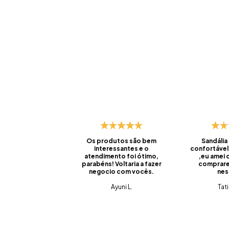
Os produtos são bem
Sandália
interessantes e o
confortável
atendimento foi ótimo,
,eu amei
parabéns! Voltaria a fazer
comprare
negocio com vocês.
nes
Ayuni L.
Tat