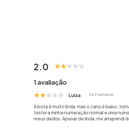
2.0
1 avaliação
Luiza
há 2 semanas
A bota é muito linda, mas o cano é baixo, to
testei a minha numeração normal e uma num
meus dedos. Apesar de linda, me arrependi 