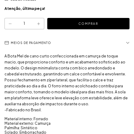
Atenção, última peça!
MEIOS DE PAGAMENTO
A Bota Mel de cano curto confeccionada em camurça de toque
macio, que proporciona conforto e um acabamento sofisticado ao
modelo. O design minimalista conta com bico arredondado e
cabedal estruturado, garantindo um calce confortável e envolvente.
Possui fechamento em zíper lateral, que facilita o calce e traz
praticidade ao dia a dia. O forro interno acolchoado contribui para
maior conforto, tornando o modelo ideal para dias mais frios. A sola
em plataforma leve oferece leve elevação com estabilidade, além de
auxiliar na absorção de impactos durante o uso.
-Fabricado no Brasil.
Material interno: Forrado
Material externo: Camurça
Palmilha: Sintético
Solado: Emborrachado