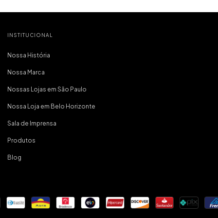
tem qualidade
tudo muito c
que é o mais
pra mim. foi m
compra e já 
INSTITUCIONAL
marc
Nossa História
Nossa Marca
Nossas Lojas em São Paulo
Nossa Loja em Belo Horizonte
Sala de Imprensa
Produtos
Blog