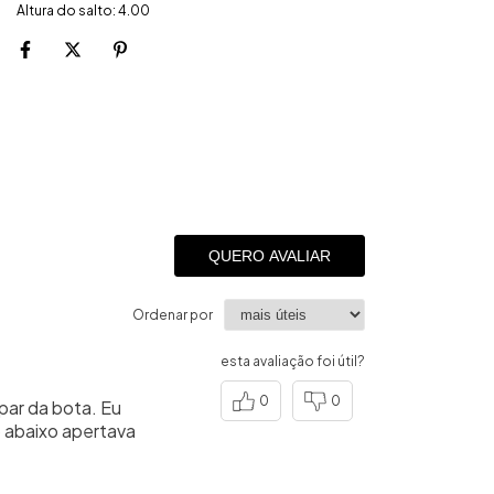
Altura do salto: 4.00
QUERO AVALIAR
Ordenar por
esta avaliação foi útil?
0
0
par da bota. Eu
 abaixo apertava