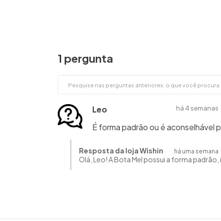
1 pergunta
Leo
há 4 semanas
É forma padrão ou é aconselhável p
Resposta da loja Wishin
há uma semana
Olá, Leo! A Bota Mel possui a forma padrão,