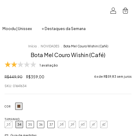
0
Moodu | Unissex
⭐ Destaques da Semana
Início
.
NOVIDADES
.
Bota Mel Couro Wishin (Café)
Bota Mel Couro Wishin (Café)
1 avaliação
R$449,90
R$359,00
6
x de
R$59,83
sem juros
SKU:
01641634
COR
TAMANHO
33
34
35
36
37
38
39
40
41
42
Guia de medidas