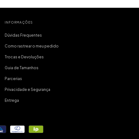
 incrível, e
onfortável,
 importante
inha primeira
virei fã da
INFORMAÇÕES
a!
Dúvidas Frequentes
Como rastrear o meu pedido
Trocas e Devoluções
Guia de Tamanhos
Parcerias
Privacidade e Segurança
Entrega