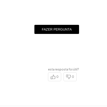
FAZER PERGUNTA
esta resposta foi útil?
0
0