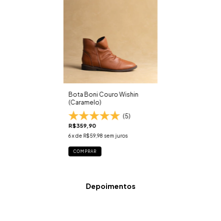
Bota Boni Couro Wishin
(Caramelo)
(5)
R$359,90
6
x de
R$59,98
sem juros
COMPRAR
Depoimentos