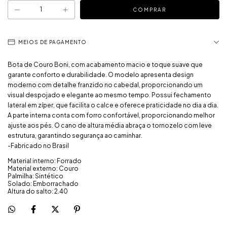
MEIOS DE PAGAMENTO
Bota de Couro Boni, com acabamento macio e toque suave que
garante conforto e durabilidade. O modelo apresenta design
moderno com detalhe franzido no cabedal, proporcionando um
visual despojado e elegante ao mesmo tempo. Possui fechamento
lateral em zíper, que facilita o calce e oferece praticidade no dia a dia.
A parte interna conta com forro confortável, proporcionando melhor
ajuste aos pés. O cano de altura média abraça o tornozelo com leve
estrutura, garantindo segurança ao caminhar.
-Fabricado no Brasil
Material interno: Forrado
Material externo: Couro
Palmilha: Sintético
Solado: Emborrachado
Altura do salto: 2.40