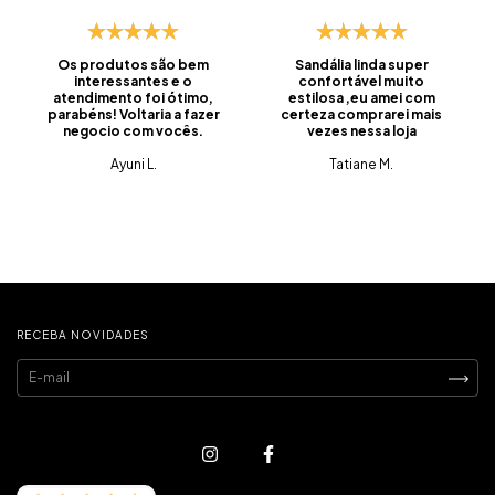
Os produtos são bem
Sandália linda super
interessantes e o
confortável muito
atendimento foi ótimo,
estilosa ,eu amei com
parabéns! Voltaria a fazer
certeza comprarei mais
negocio com vocês.
vezes nessa loja
Ayuni L.
Tatiane M.
RECEBA NOVIDADES