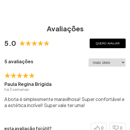
Avaliações
5.0
QUERO AVALIAR
5 avaliações
Paula Regina Brigida
há 3 semanas
A bota é simplesmente maravilhosa! Super confortável e
a estética incrível! Super vale ter uma!
esta avaliação foi útil?
0
0