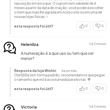
reposição em estoque. O cupom tem validade de 6
meses a partir da data de criação, você poderá escolher
o item que mais lhe agrada em nosso site ou em uma de
nossas lojas físicas.✨
esta resposta foi útil?
0
0
Helenilza
há 2 meses
A numeração é a que uso ou tem que ser
menor?
Resposta da loja Wishin
há um mês
Olá!😊Ela tem forma padrão, recomendamos que pegue
o tamanho que está acostumada para botas. 🤎
esta resposta foi útil?
0
0
Victoria
há 2 meses