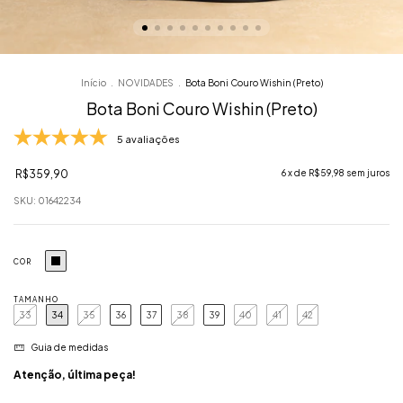
Início
.
NOVIDADES
.
Bota Boni Couro Wishin (Preto)
Bota Boni Couro Wishin (Preto)
5 avaliações
R$359,90
6
x de
R$59,98
sem juros
SKU:
01642234
COR
TAMANHO
33
34
35
36
37
38
39
40
41
42
Guia de medidas
Atenção, última peça!