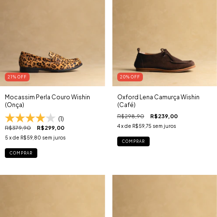
21
% OFF
20
% OFF
Mocassim Perla Couro Wishin
Oxford Lena Camurça Wishin
(Onça)
(Café)
R$298,90
R$239,00
(1)
4
x de
R$59,75
sem juros
R$379,90
R$299,00
5
x de
R$59,80
sem juros
COMPRAR
COMPRAR