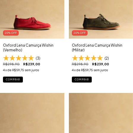
20
% OFF
20
% OFF
Oxford Lena Camurça Wishin
Oxford Lena Camurça Wishin
(Vermelho)
(Militar)
(3)
(2)
R$298,90
R$239,00
R$298,90
R$239,00
4
x de
R$59,75
sem juros
4
x de
R$59,75
sem juros
COMPRAR
COMPRAR