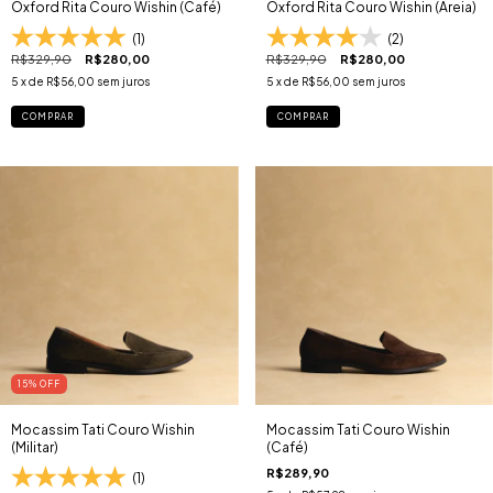
Oxford Rita Couro Wishin (Café)
Oxford Rita Couro Wishin (Areia)
(1)
(2)
R$329,90
R$280,00
R$329,90
R$280,00
5
x de
R$56,00
sem juros
5
x de
R$56,00
sem juros
COMPRAR
COMPRAR
15
% OFF
Mocassim Tati Couro Wishin
Mocassim Tati Couro Wishin
(Militar)
(Café)
R$289,90
(1)