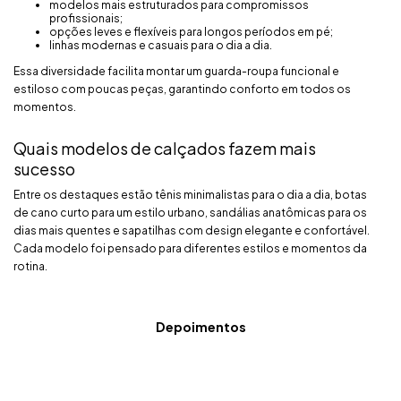
modelos mais estruturados para compromissos
profissionais;
opções leves e flexíveis para longos períodos em pé;
linhas modernas e casuais para o dia a dia.
Essa diversidade facilita montar um guarda-roupa funcional e
estiloso com poucas peças, garantindo conforto em todos os
momentos.
Quais modelos de calçados fazem mais
sucesso
Entre os destaques estão tênis minimalistas para o dia a dia, botas
de cano curto para um estilo urbano, sandálias anatômicas para os
dias mais quentes e sapatilhas com design elegante e confortável.
Cada modelo foi pensado para diferentes estilos e momentos da
rotina.
Depoimentos