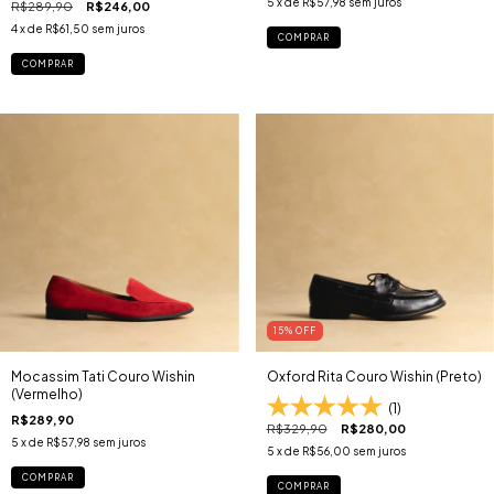
5
x de
R$57,98
sem juros
R$289,90
R$246,00
4
x de
R$61,50
sem juros
COMPRAR
COMPRAR
15
% OFF
Mocassim Tati Couro Wishin
Oxford Rita Couro Wishin (Preto)
(Vermelho)
(1)
R$289,90
R$329,90
R$280,00
5
x de
R$57,98
sem juros
5
x de
R$56,00
sem juros
COMPRAR
COMPRAR