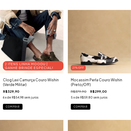
2 ITENS LINHA MOODU |
GANHE BRINDE ESPECIAL!
21
% OFF
Clog Lavi Camurça Couro Wishin
Mocassim Perla Couro Wishin
(Verde Militar)
(Preto/Off)
R$329,90
R$379,90
R$299,00
6
x de
R$54,98
sem juros
5
x de
R$59,80
sem juros
COMPRAR
COMPRAR