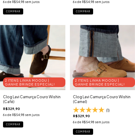
6
x de
R$54,98
sem juros
6
x de
R$54,98
sem juros
COMPRAR
COMPRAR
2 ITENS LINHA MOODU |
2 ITENS LINHA MOODU |
GANHE BRINDE ESPECIAL!
GANHE BRINDE ESPECIAL!
Clog Lavi Camurça Couro Wishin
Clog Lavi Camurça Couro Wishin
(Café)
(Camel)
R$329,90
(1)
6
x de
R$54,98
sem juros
R$329,90
6
x de
R$54,98
sem juros
COMPRAR
COMPRAR