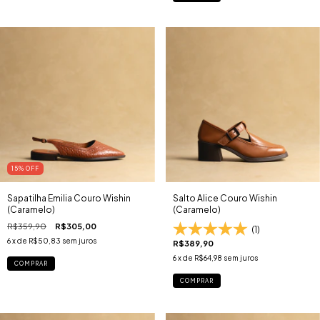
15
% OFF
Sapatilha Emilia Couro Wishin
Salto Alice Couro Wishin
(Caramelo)
(Caramelo)
R$359,90
R$305,00
(1)
6
x de
R$50,83
sem juros
R$389,90
6
x de
R$64,98
sem juros
COMPRAR
COMPRAR