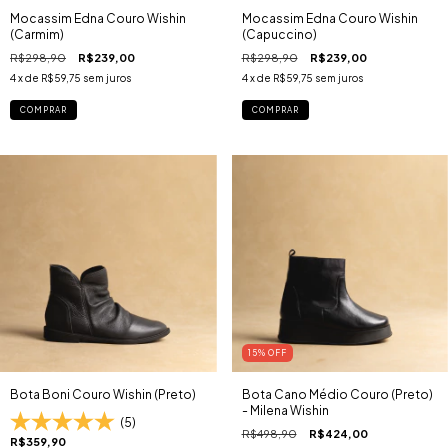
Mocassim Edna Couro Wishin
Mocassim Edna Couro Wishin
(Carmim)
(Capuccino)
R$298,90
R$239,00
R$298,90
R$239,00
4
x de
R$59,75
sem juros
4
x de
R$59,75
sem juros
COMPRAR
COMPRAR
15
% OFF
Bota Boni Couro Wishin (Preto)
Bota Cano Médio Couro (Preto)
- Milena Wishin
(5)
R$498,90
R$424,00
R$359,90