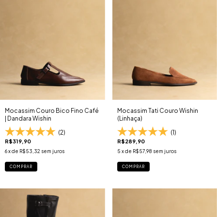
Mocassim Couro Bico Fino Café
Mocassim Tati Couro Wishin
| Dandara Wishin
(Linhaça)
(2)
(1)
R$319,90
R$289,90
6
x de
R$53,32
sem juros
5
x de
R$57,98
sem juros
COMPRAR
COMPRAR