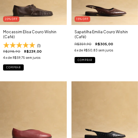
20
% OFF
15
% OFF
Mocassim Elisa Couro Wishin
Sapatilha Emilia Couro Wishin
(Café)
(Café)
R$359,90
R$305,00
(1)
6
x de
R$50,83
sem juros
R$298,90
R$239,00
4
x de
R$59,75
sem juros
COMPRAR
COMPRAR