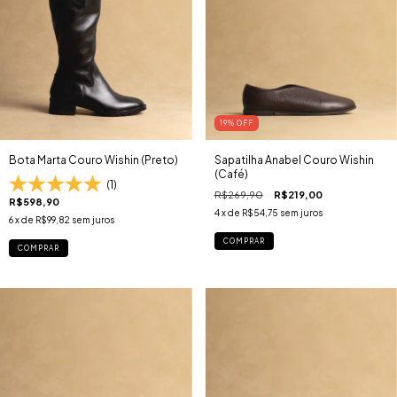
19
% OFF
Bota Marta Couro Wishin (Preto)
Sapatilha Anabel Couro Wishin
(Café)
(1)
R$269,90
R$219,00
R$598,90
4
x de
R$54,75
sem juros
6
x de
R$99,82
sem juros
COMPRAR
COMPRAR