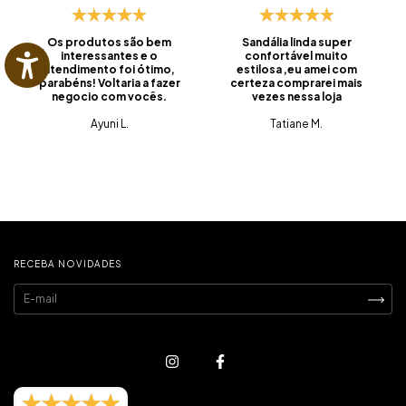
Os produtos são bem
Sandália linda super
interessantes e o
confortável muito
atendimento foi ótimo,
estilosa ,eu amei com
parabéns! Voltaria a fazer
certeza comprarei mais
negocio com vocês.
vezes nessa loja
Ayuni L.
Tatiane M.
RECEBA NOVIDADES