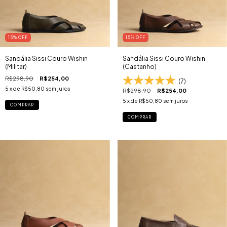
15
% OFF
15
% OFF
Sandália Sissi Couro Wishin
Sandália Sissi Couro Wishin
(Militar)
(Castanho)
R$298,90
R$254,00
(7)
5
x de
R$50,80
sem juros
R$298,90
R$254,00
5
x de
R$50,80
sem juros
COMPRAR
COMPRAR