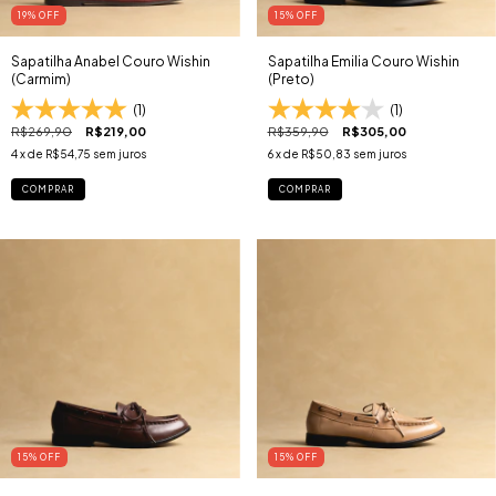
19
% OFF
15
% OFF
Sapatilha Anabel Couro Wishin
Sapatilha Emilia Couro Wishin
(Carmim)
(Preto)
(1)
(1)
R$269,90
R$219,00
R$359,90
R$305,00
4
x de
R$54,75
sem juros
6
x de
R$50,83
sem juros
COMPRAR
COMPRAR
15
% OFF
15
% OFF