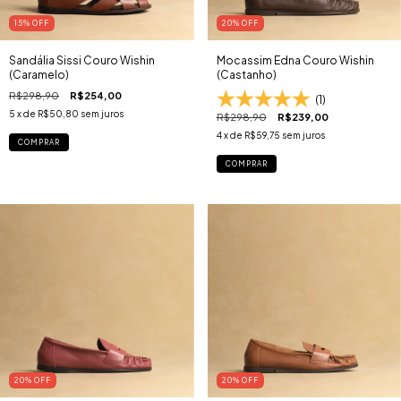
15
% OFF
20
% OFF
Sandália Sissi Couro Wishin
Mocassim Edna Couro Wishin
(Caramelo)
(Castanho)
R$298,90
R$254,00
(1)
5
x de
R$50,80
sem juros
R$298,90
R$239,00
4
x de
R$59,75
sem juros
COMPRAR
COMPRAR
20
% OFF
20
% OFF