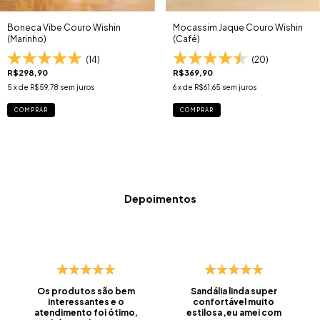
Boneca Vibe Couro Wishin
Mocassim Jaque Couro Wishin
(Marinho)
(Café)
(14)
(20)
R$298,90
R$369,90
5
x de
R$59,78
sem juros
6
x de
R$61,65
sem juros
COMPRAR
COMPRAR
Depoimentos
Os produtos são bem
Sandália linda super
interessantes e o
confortável muito
atendimento foi ótimo,
estilosa ,eu amei com