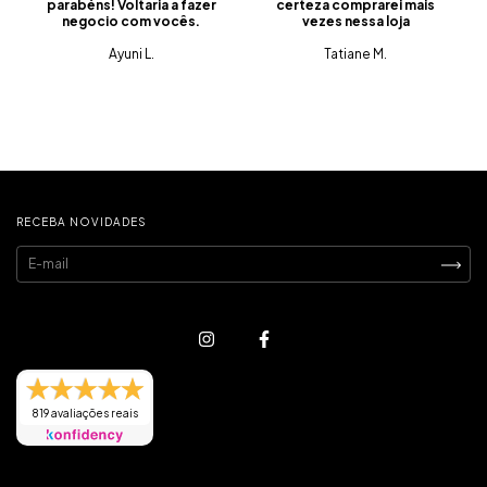
parabéns! Voltaria a fazer
certeza comprarei mais
negocio com vocês.
vezes nessa loja
Ayuni L.
Tatiane M.
RECEBA NOVIDADES
819 avaliações reais