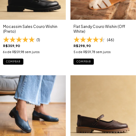
Mocassim Sales Couro Wishin
Flat Sandy Couro Wishin (Off
(Preto)
White)
(1)
(46)
R$359,90
R$298,90
6
x de
R$59,98
sem juros
5
x de
R$59,78
sem juros
COMPRAR
COMPRAR