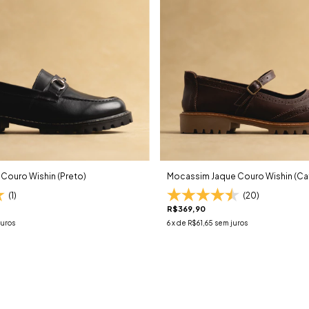
Couro Wishin (Preto)
Mocassim Jaque Couro Wishin (Ca
(1)
(20)
R$369,90
juros
6
x de
R$61,65
sem juros