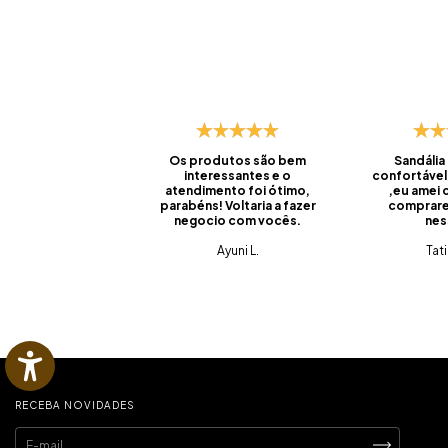
Os produtos são bem
Sandália
interessantes e o
confortável
atendimento foi ótimo,
,eu amei
parabéns! Voltaria a fazer
comprare
negocio com vocês.
nes
Ayuni L.
Tat
RECEBA NOVIDADES