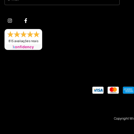
815 avaliações reais
Copyright Wis