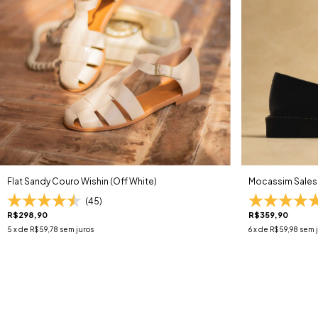
Flat Sandy Couro Wishin (Off White)
Mocassim Sales 
(45)
R$298,90
R$359,90
5
x de
R$59,78
sem juros
6
x de
R$59,98
sem 