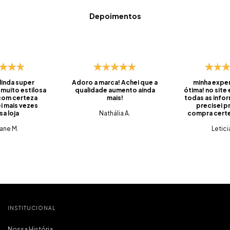
Depoimentos
 linda super
Adoro a marca! Achei que a
minha exper
 muito estilosa
qualidade aumento ainda
ótima! no site
 com certeza
mais!
todas as info
i mais vezes
precisei pr
sa loja
Nathália A.
compra certei
foi super ráp
iane M.
do prazo, ve
Letici
embalado, 
saquinhos qu
pra levar os
viagens. 
produtos q
tem qualidade
tudo muito c
que é o mais
pra mim. foi m
compra e já 
INSTITUCIONAL
marc
Nossa História