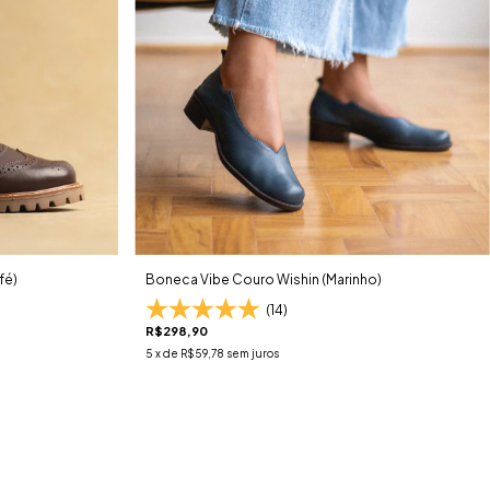
fé)
Boneca Vibe Couro Wishin (Marinho)
(14)
R$298,90
5
x de
R$59,78
sem juros