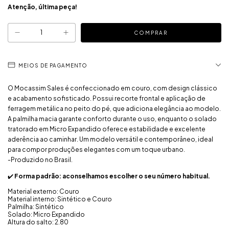
Atenção, última peça!
MEIOS DE PAGAMENTO
O Mocassim Sales é confeccionado em couro, com design clássico
e acabamento sofisticado. Possui recorte frontal e aplicação de
ferragem metálica no peito do pé, que adiciona elegância ao modelo.
A palmilha macia garante conforto durante o uso, enquanto o solado
tratorado em Micro Expandido oferece estabilidade e excelente
aderência ao caminhar. Um modelo versátil e contemporâneo, ideal
para compor produções elegantes com um toque urbano.
-Produzido no Brasil.
✔️
Forma padrão: aconselhamos escolher o seu número habitual.
Material externo: Couro
Material interno: Sintético e Couro
Palmilha: Sintético
Solado: Micro Expandido
Altura do salto: 2.80