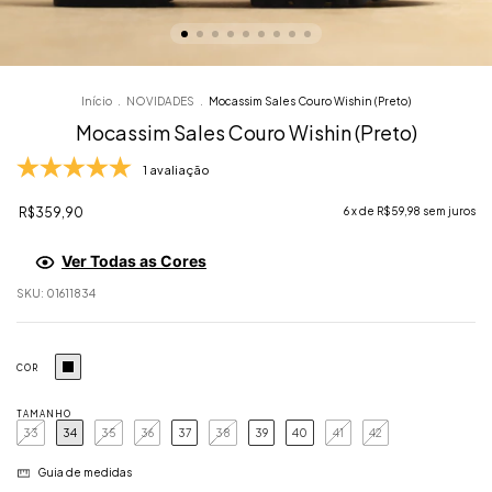
Início
.
NOVIDADES
.
Mocassim Sales Couro Wishin (Preto)
Mocassim Sales Couro Wishin (Preto)
1 avaliação
R$359,90
6
x de
R$59,98
sem juros
Ver Todas as Cores
SKU:
01611834
COR
TAMANHO
33
34
35
36
37
38
39
40
41
42
Guia de medidas