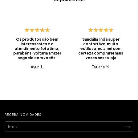
Os produtos são bem
Sandália linda super
interessantes e o
confortável muito
atendimento foi ótimo,
estilosa ,eu amei com
parabéns! Voltaria a fazer
certeza comprarei mais
negocio com vocês.
vezes nessa loja
Ayuni L.
Tatiane M.
RECEBA NOVIDADES