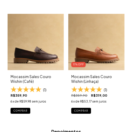
11
% OFF
Mocassim Sales Couro
Mocassim Sales Couro
Wishin (Café)
Wishin (Linhaça)
(1)
(1)
R$359,90
R$359,90
R$319,00
6
x de
R$59,98
sem juros
6
x de
R$53,17
sem juros
COMPRAR
COMPRAR
Depoimentos