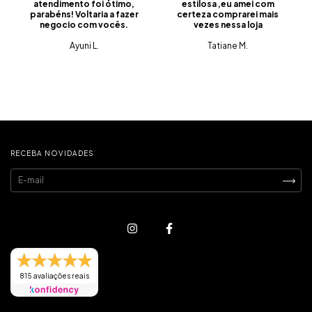
atendimento foi ótimo,
estilosa ,eu amei com
parabéns! Voltaria a fazer
certeza comprarei mais
negocio com vocês.
vezes nessa loja
Ayuni L.
Tatiane M.
RECEBA NOVIDADES
815 avaliações reais