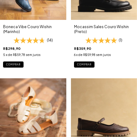
Boneca Vibe Couro Wishin
Mocassim Sales Couro Wishin
(Marinho)
(Preto)
(14)
(1)
R$298,90
R$359,90
5
x de
R$59,78
sem juros
6
x de
R$59,98
sem juros
COMPRAR
COMPRAR