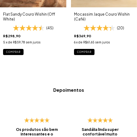
Flat Sandy Couro Wishin (Off
Mocassim Jaque Couro Wishin
White)
(Café)
(45)
(20)
R$298,90
R$369,90
5
x de
R$59,78
sem juros
6
x de
R$61,65
sem juros
COMPRAR
COMPRAR
Depoimentos
Os produtos são bem
Sandália linda super
interessantes e o
confortável muito