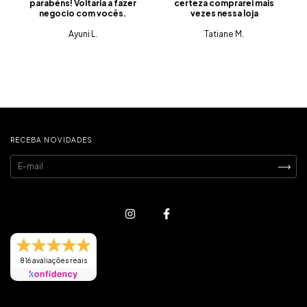
parabéns! Voltaria a fazer
certeza comprarei mais
negocio com vocês.
vezes nessa loja
Ayuni L.
Tatiane M.
RECEBA NOVIDADES
816 avaliações reais