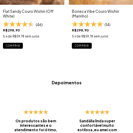
Flat Sandy Couro Wishin (Off
Boneca Vibe Couro Wishin
White)
(Marinho)
(46)
(14)
R$298,90
R$298,90
5
x de
R$59,78
sem juros
5
x de
R$59,78
sem juros
COMPRAR
COMPRAR
Depoimentos
Os produtos são bem
Sandália linda super
interessantes e o
confortável muito
atendimento foi ótimo,
estilosa ,eu amei com