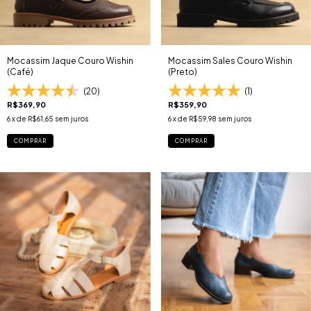
Mocassim Jaque Couro Wishin
Mocassim Sales Couro Wishin
(Café)
(Preto)
(20)
(1)
R$369,90
R$359,90
6
x de
R$61,65
sem juros
6
x de
R$59,98
sem juros
COMPRAR
COMPRAR