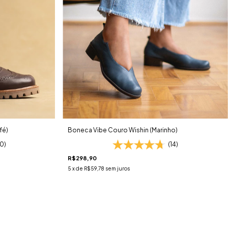
fé)
Boneca Vibe Couro Wishin (Marinho)
20)
(14)
R$298,90
5
x de
R$59,78
sem juros