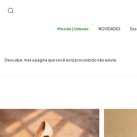
Moodu | Unissex
NOVIDADES
Ess
Este
site
está
equipado
com
Desculpe, mas a página que você está procurando não existe.
recursos
de
acessibilidade.
Pressione
option+c
para
ativar
o
perfil
cego
ou
option+p
para
acessar
o
menu
de