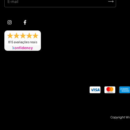
815 avaliações reais
Copyright Wis