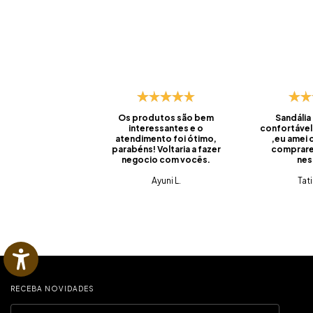
Os produtos são bem
Sandália
interessantes e o
confortável
atendimento foi ótimo,
,eu amei
parabéns! Voltaria a fazer
comprare
negocio com vocês.
nes
Ayuni L.
Tat
RECEBA NOVIDADES