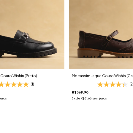
Couro Wishin (Preto)
Mocassim Jaque Couro Wishin (Ca
(1)
(
R$369,90
juros
6
x de
R$61,65
sem juros