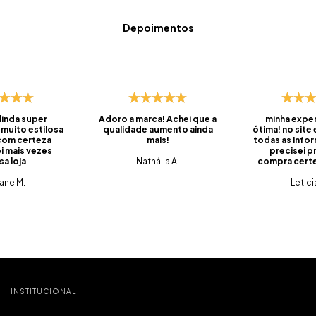
Depoimentos
 linda super
Adoro a marca! Achei que a
minha exper
 muito estilosa
qualidade aumento ainda
ótima! no site
 com certeza
mais!
todas as info
i mais vezes
precisei pr
sa loja
Nathália A.
compra certei
foi super ráp
iane M.
do prazo, ve
Letici
embalado, 
saquinhos qu
pra levar os
viagens. 
produtos q
tem qualidade
tudo muito c
que é o mais
pra mim. foi m
compra e já 
INSTITUCIONAL
marc