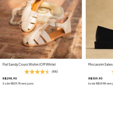
acessibilidade
e
ajuste
a
experiência
de
navegação
de
acordo
com
suas
necessidades.
Flat Sandy Couro Wishin (Off White)
Mocassim Sales 
(46)
R$298,90
R$359,90
5
x de
R$59,78
sem juros
6
x de
R$59,98
sem 