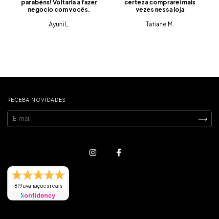
parabéns! Voltaria a fazer
certeza comprarei mais
negocio com vocês.
vezes nessa loja
Ayuni L.
Tatiane M.
RECEBA NOVIDADES
819 avaliações reais