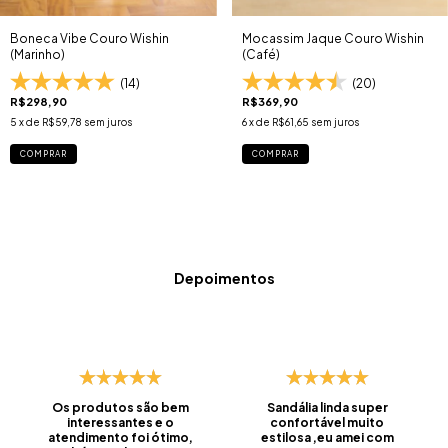
Boneca Vibe Couro Wishin
Mocassim Jaque Couro Wishin
(Marinho)
(Café)
(14)
(20)
R$298,90
R$369,90
5
x de
R$59,78
sem juros
6
x de
R$61,65
sem juros
COMPRAR
COMPRAR
Depoimentos
Os produtos são bem
Sandália linda super
interessantes e o
confortável muito
atendimento foi ótimo,
estilosa ,eu amei com