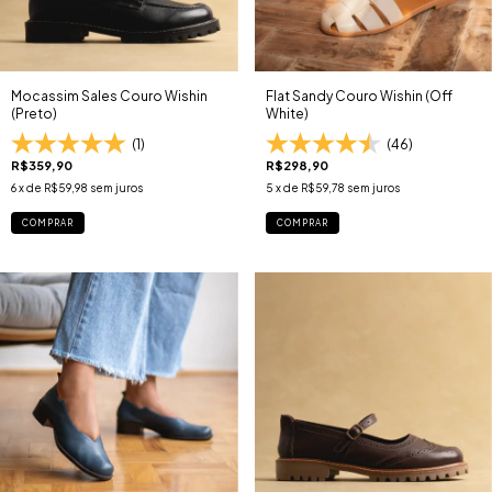
Mocassim Sales Couro Wishin
Flat Sandy Couro Wishin (Off
(Preto)
White)
(1)
(46)
R$359,90
R$298,90
6
x de
R$59,98
sem juros
5
x de
R$59,78
sem juros
COMPRAR
COMPRAR