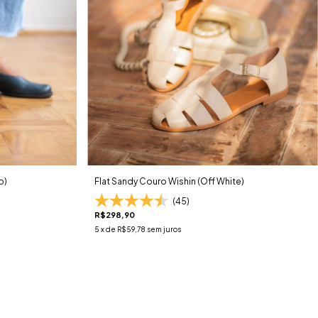
o)
Flat Sandy Couro Wishin (Off White)
(45)
R$298,90
5
x de
R$59,78
sem juros