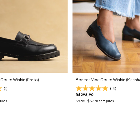
Couro Wishin (Preto)
Boneca Vibe Couro Wishin (Marinh
(1)
(14)
R$298,90
juros
5
x de
R$59,78
sem juros