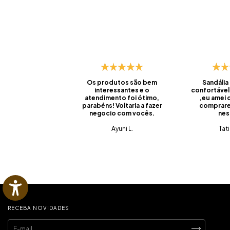
Os produtos são bem
Sandália
interessantes e o
confortável
atendimento foi ótimo,
,eu amei
parabéns! Voltaria a fazer
comprare
negocio com vocês.
nes
Ayuni L.
Tat
RECEBA NOVIDADES