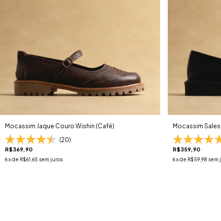
Mocassim Jaque Couro Wishin (Café)
Mocassim Sales 
(20)
R$369,90
R$359,90
6
x de
R$61,65
sem juros
6
x de
R$59,98
sem 