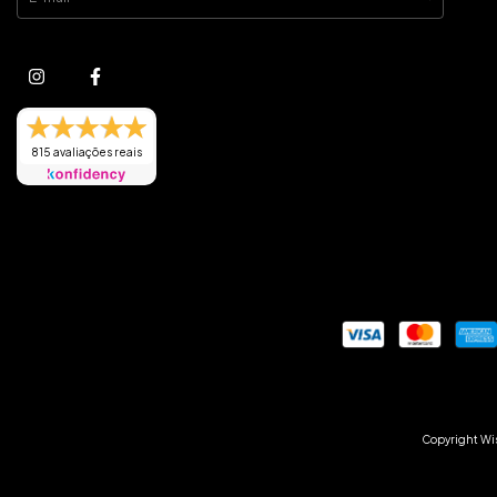
815 avaliações reais
Copyright Wis