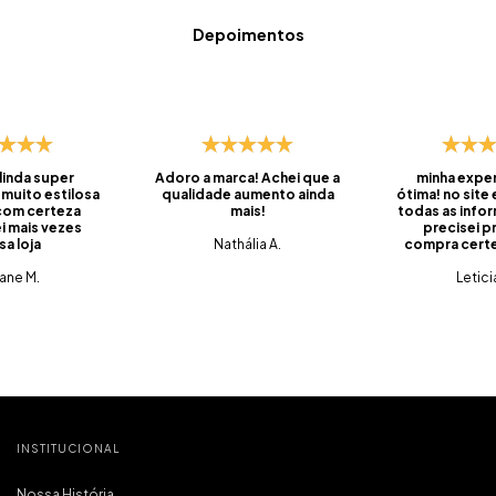
Depoimentos
 linda super
Adoro a marca! Achei que a
minha exper
 muito estilosa
qualidade aumento ainda
ótima! no site
 com certeza
mais!
todas as info
i mais vezes
precisei pr
sa loja
Nathália A.
compra certei
foi super ráp
iane M.
do prazo, ve
Letici
embalado, 
saquinhos qu
pra levar os
viagens. 
produtos q
tem qualidade
tudo muito c
que é o mais
pra mim. foi m
compra e já 
INSTITUCIONAL
marc
Nossa História