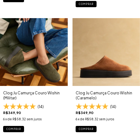
COMPRAR
Clog Ju Camurça Couro Wishin
Clog Ju Camurça Couro Wishin
(Militar)
(Caramelo)
(14)
(14)
R$349,90
R$349,90
6
x de
R$58,32
sem juros
6
x de
R$58,32
sem juros
COMPRAR
COMPRAR