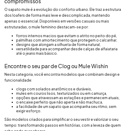
compromissos
O sapato mule é a evolução do conforto urbano. Ele traz a estrutura
dos loafers de forma mais leve e descomplicada, mantendo
apenas o essencial. Disponíveis em versões casuais ou mais
estruturadas, o mule feminino destacam-se por:
forros internos macios que evitam o atrito no peito do pé,
palmilhas com amortecimento que protegem o calcanhar,
designs que alongam a silhueta de forma natural,
versatilidade para acompanhar desde calças de alfaiataria
até o jeans mais básico.
Encontre o seu par de Clog ou Mule Wishin
Nesta categoria, você encontra modelos que combinam design e
funcionalidade:
clogs com solados anatômicos e duráveis,
mules em couros lisos, texturizados ou em camurça,
opções que atravessam as estações e permanecem atuais,
o encaixe perfeito que não aperta e não machuca,
a facilidade de um sapato que acompanha seu ritmo, sem
exigir esforço.
São modelos criados para simplificar o seu vestir e valorizar o seu
tempo: transformando passos em histórias, com a leveza de quem