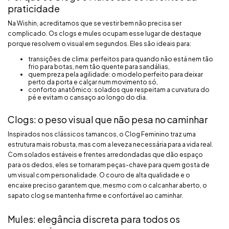
praticidade
Na Wishin, acreditamos que se vestir bem não precisa ser
complicado. Os clogs e mules ocupam esse lugar de destaque
porque resolvem o visual em segundos. Eles são ideais para:
transições de clima: perfeitos para quando não está nem tão
frio para botas, nem tão quente para sandálias,
quem preza pela agilidade: o modelo perfeito para deixar
perto da porta e calçar num movimento só,
conforto anatômico: solados que respeitam a curvatura do
pé e evitam o cansaço ao longo do dia.
Clogs: o peso visual que não pesa no caminhar
Inspirados nos clássicos tamancos, o Clog Feminino traz uma
estrutura mais robusta, mas com a leveza necessária para a vida real.
Com solados estáveis e frentes arredondadas que dão espaço
para os dedos, eles se tornaram peças-chave para quem gosta de
um visual com personalidade. O couro de alta qualidade e o
encaixe preciso garantem que, mesmo com o calcanhar aberto, o
sapato clog se mantenha firme e confortável ao caminhar.
Mules: elegância discreta para todos os