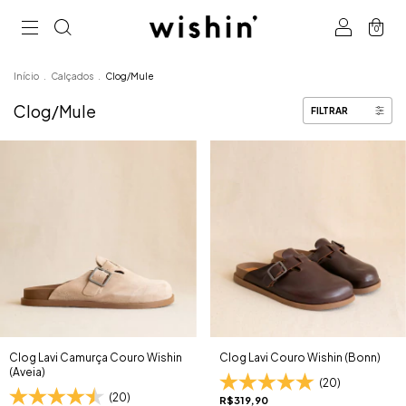
0
Início
.
Calçados
.
Clog/Mule
Clog/Mule
FILTRAR
Clog Lavi Camurça Couro Wishin
Clog Lavi Couro Wishin (Bonn)
(Aveia)
(20)
(20)
R$319,90