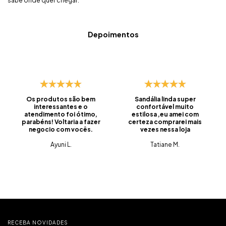
sabe onde quer chegar.
Depoimentos
Os produtos são bem
Sandália linda super
interessantes e o
confortável muito
atendimento foi ótimo,
estilosa ,eu amei com
parabéns! Voltaria a fazer
certeza comprarei mais
negocio com vocês.
vezes nessa loja
Ayuni L.
Tatiane M.
RECEBA NOVIDADES