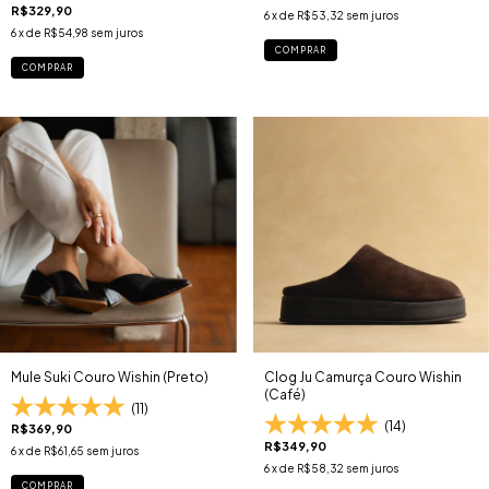
R$329,90
6
x de
R$53,32
sem juros
6
x de
R$54,98
sem juros
COMPRAR
COMPRAR
Mule Suki Couro Wishin (Preto)
Clog Ju Camurça Couro Wishin
(Café)
(11)
(14)
R$369,90
R$349,90
6
x de
R$61,65
sem juros
6
x de
R$58,32
sem juros
COMPRAR