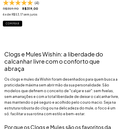
(4)
R$359,90
R$319,00
6
x de
R$53,17
sem juros
COMPRAR
Clogs e Mules Wishin: a liberdade do
calcanhar livre com o conforto que
abraça
Os clogs e mules da Wishin foram desenhados para quem busca a
praticidade máxima sem abrir mão da sua personalidade. São
modelos que definem o conceito de "calçar e sair": sem fivelas,
sem amarrações e com a total liberdade de deixar o calcanhar livre,
mas mantendo o pé seguro e acolhido pelo couro macio. Seja na
estrutura robusta do clog ou na delicadeza do mule, o foco é um
só: facilitar a sua rotina com estilo e bem-estar.
Por que os Clogs e Mules são os favoritos da