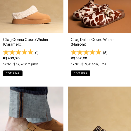
Clog Corina Couro Wishin
Clog Dallas Couro Wishin
(Caramelo)
(Marrom)
(1)
(6)
R$439,90
R$359,90
6
x de
R$73,32
sem juros
6
x de
R$59,98
sem juros
COMPRAR
COMPRAR