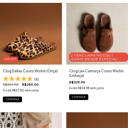
2 ITENS LINHA MOODU |
GANHE BRINDE ESPECIAL!
20
% OFF
Clog Dallas Couro Wishin (Onça)
Clog Lavi Camurça Couro Wishin
(Linhaça)
(6)
R$329,90
R$359,90
R$289,00
6
x de
R$54,98
sem juros
5
x de
R$57,80
sem juros
COMPRAR
COMPRAR