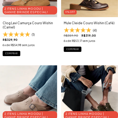
2 ITENS LINHA MOODU |
GANHE BRINDE ESPECIAL!
11
% OFF
Clog Lavi Camurça Couro Wishin
Mule Cleide Couro Wishin (Café)
(Camel)
(4)
(1)
R$359,90
R$319,00
R$329,90
6
x de
R$53,17
sem juros
6
x de
R$54,98
sem juros
COMPRAR
COMPRAR
2 ITENS LINHA MOODU |
2 ITENS LINHA MOODU |
GANHE BRINDE ESPECIAL!
GANHE BRINDE ESPECIAL!