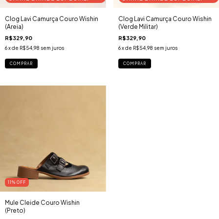
Clog Lavi Camurça Couro Wishin
Clog Lavi Camurça Couro Wishin
(Areia)
(Verde Militar)
R$329,90
R$329,90
6
x de
R$54,98
sem juros
6
x de
R$54,98
sem juros
COMPRAR
COMPRAR
11
% OFF
Mule Cleide Couro Wishin
(Preto)