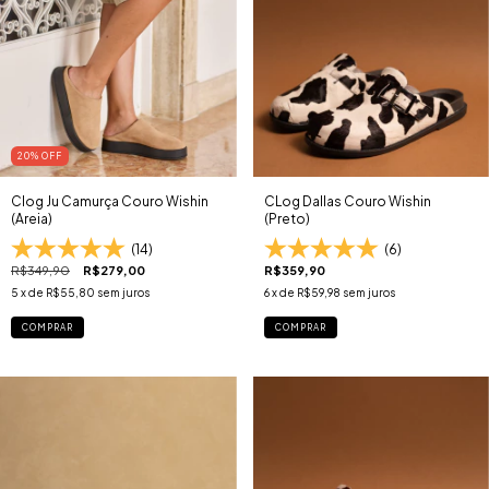
20
% OFF
Clog Ju Camurça Couro Wishin
CLog Dallas Couro Wishin
(Areia)
(Preto)
(14)
(6)
R$349,90
R$279,00
R$359,90
5
x de
R$55,80
sem juros
6
x de
R$59,98
sem juros
COMPRAR
COMPRAR