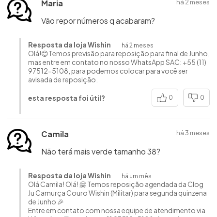
Maria
há 2 meses
Vão repor números q acabaram?
Resposta da loja Wishin
há 2 meses
Olá!😊Temos previsão para reposição para final de Junho,
mas entre em contato no nosso WhatsApp SAC: +55 (11)
97512-5108, para podemos colocar para você ser
avisada de reposição.
esta resposta foi útil?
0
0
Camila
há 3 meses
Não terá mais verde tamanho 38?
Resposta da loja Wishin
há um mês
Olá Camila! Olá! 🤗 Temos reposição agendada da Clog
Ju Camurça Couro Wishin (Militar) para segunda quinzena
de Junho 🎉
Entre em contato com nossa equipe de atendimento via