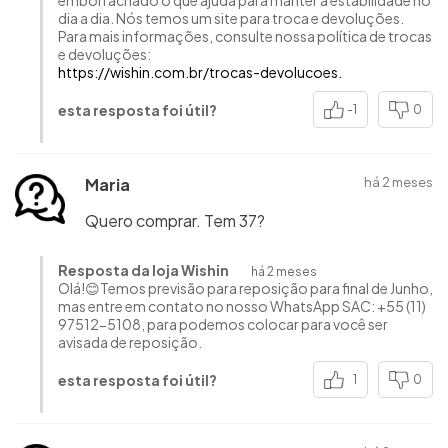
emborrachado o que ajuda para manter a estabilidade no
dia a dia. Nós temos um site para troca e devoluções.
Para mais informações, consulte nossa política de trocas
https://wishin.com.br/trocas-devolucoes.
esta resposta foi útil?
-1
0
Maria
há 2 meses
Quero comprar. Tem 37?
Resposta da loja Wishin
há 2 meses
Olá!😊Temos previsão para reposição para final de Junho,
mas entre em contato no nosso WhatsApp SAC: +55 (11)
97512-5108, para podemos colocar para você ser
avisada de reposição.
esta resposta foi útil?
1
0