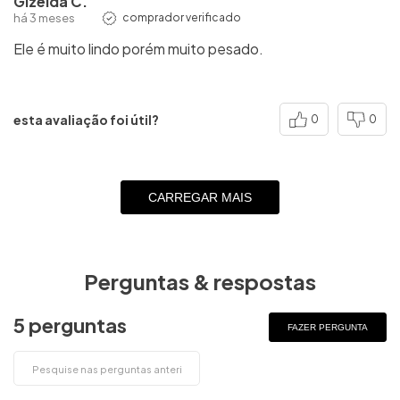
Gizelda C.
há 3 meses
comprador verificado
Ele é muito lindo porém muito pesado.
esta avaliação foi útil?
0
0
CARREGAR MAIS
Perguntas & respostas
5 perguntas
FAZER PERGUNTA