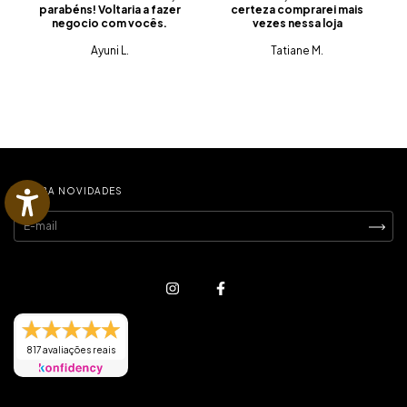
parabéns! Voltaria a fazer
certeza comprarei mais
negocio com vocês.
vezes nessa loja
Ayuni L.
Tatiane M.
RECEBA NOVIDADES
817 avaliações reais