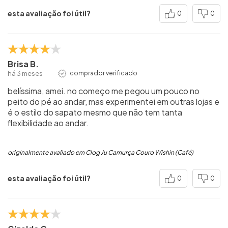
esta avaliação foi útil?
0
0
Brisa B.
há 3 meses
comprador verificado
belíssima, amei. no começo me pegou um pouco no
peito do pé ao andar, mas experimentei em outras lojas e
é o estilo do sapato mesmo que não tem tanta
flexibilidade ao andar.
originalmente avaliado em Clog Ju Camurça Couro Wishin (Café)
esta avaliação foi útil?
0
0