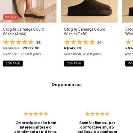
20
% OFF
Clog Ju Camurça Couro
Clog Ju Camurça Couro
Clo
Wishin (Areia)
Wishin (Café)
Wish
(14)
(14)
R$349,90
R$279,00
R$349,90
R$3
5
x de
R$55,80
sem juros
6
x de
R$58,32
sem juros
6
x d
COMPRAR
COMPRAR
CO
Depoimentos
Os produtos são bem
Sandália linda super
interessantes e o
confortável muito
atendimento foi ótimo,
estilosa ,eu amei com