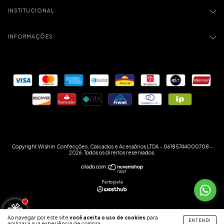
INSTITUCIONAL
INFORMAÇÕES
Copyright Wishin Confecções, Calcados e Acessórios LTDA - 06185744000708 -
2026. Todos os direitos reservados.
Feito pela
Ao navegar por este site
você aceita o uso de cookies
para
ENTENDI
agilizar a sua experiência de compra.