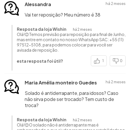
Alessandra
há 2 meses
Vai ter reposição? Meu número é 38
Resposta da loja Wishin
há 2 meses
Olá!😊Temos previsão para reposição para final de Junho,
mas entre em contato no nosso WhatsApp SAC: +55 (11)
97512-5108, para podemos colocar para você ser
avisada de reposição.
esta resposta foi útil?
1
0
Maria Amélia monteiro Guedes
há 2 meses
Solado é antiderrapante, para idosos? Caso
não sirva pode ser trocado? Tem custo de
troca?
Resposta da loja Wishin
há 2 meses
Olá!😊O solado não é antiderrapante mas é