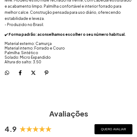
leve. Modelo estilo mule fechado na frente, com cabedal estruturado
e acabamento limpo. Palmilha confortável e interior forrado para
melhor calce. Construção pensada para uso diário, oferecendo
estabilidade e leveza.
- Produzido no Brasil.
✔️
Forma padrão: aconselhamos escolher o seu número habitual.
Material externo: Camurça
Material interno: Forrado e Couro
Palmilha: Sintético
Solado: Micro Expandido
Altura do salto: 3.50
Avaliações
4.9
QUERO AVALIAR