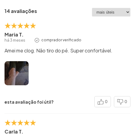
14 avaliações
Maria T.
há 3 meses
comprador verificado
Amei me clog. Não tiro do pé. Super confortável.
esta avaliação foi útil?
0
0
Carla T.