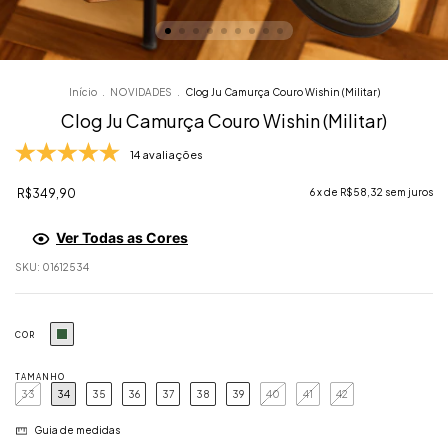
Início
.
NOVIDADES
.
Clog Ju Camurça Couro Wishin (Militar)
Clog Ju Camurça Couro Wishin (Militar)
14 avaliações
R$349,90
6
x de
R$58,32
sem juros
Ver Todas as Cores
SKU:
01612534
COR
TAMANHO
33
34
35
36
37
38
39
40
41
42
Guia de medidas