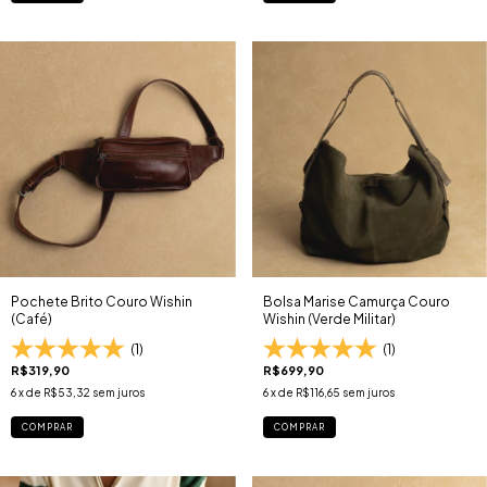
Pochete Brito Couro Wishin
Bolsa Marise Camurça Couro
(Café)
Wishin (Verde Militar)
(1)
(1)
R$319,90
R$699,90
6
x de
R$53,32
sem juros
6
x de
R$116,65
sem juros
COMPRAR
COMPRAR