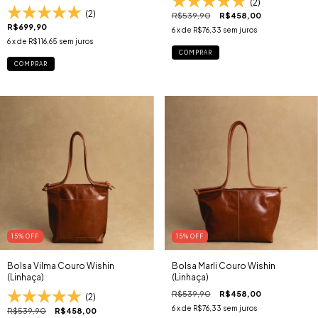
(2)
(2)
R$539,90
R$458,00
R$699,90
6
x de
R$76,33
sem juros
6
x de
R$116,65
sem juros
COMPRAR
COMPRAR
15
% OFF
15
% OFF
Bolsa Vilma Couro Wishin
Bolsa Marli Couro Wishin
(Linhaça)
(Linhaça)
R$539,90
R$458,00
(2)
6
x de
R$76,33
sem juros
R$539,90
R$458,00