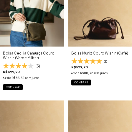
Bolsa Cecilia Camurça Couro
Bolsa Muniz Couro Wishin (Café)
Wishin (Verde Militar)
(1)
(3)
R$529,90
R$499,90
6
x de
R$88,32
sem juros
6
x de
R$83,32
sem juros
COMPRAR
COMPRAR