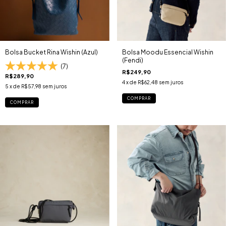
Bolsa Bucket Rina Wishin (Azul)
Bolsa Moodu Essencial Wishin
(Fendi)
(7)
R$249,90
R$289,90
4
x de
R$62,48
sem juros
5
x de
R$57,98
sem juros
COMPRAR
COMPRAR