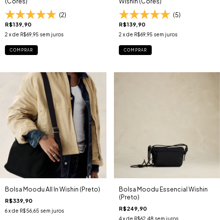
(Cores)
Wishin (Cores)
(2)
(5)
R$139,90
R$139,90
2
x de
R$69,95
sem juros
2
x de
R$69,95
sem juros
COMPRAR
COMPRAR
Bolsa Moodu All In Wishin (Preto)
Bolsa Moodu Essencial Wishin
(Preto)
R$339,90
R$249,90
6
x de
R$56,65
sem juros
4
x de
R$62,48
sem juros