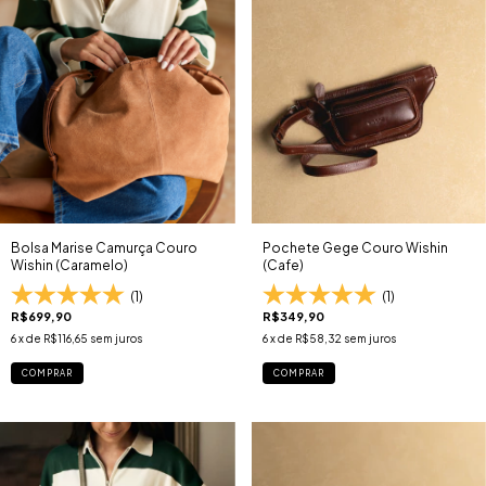
Bolsa Marise Camurça Couro
Pochete Gege Couro Wishin
Wishin (Caramelo)
(Cafe)
(1)
(1)
R$699,90
R$349,90
6
x de
R$116,65
sem juros
6
x de
R$58,32
sem juros
COMPRAR
COMPRAR