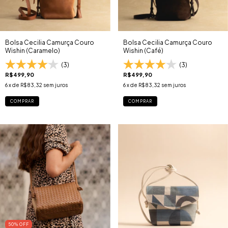
Bolsa Cecilia Camurça Couro
Bolsa Cecilia Camurça Couro
Wishin (Caramelo)
Wishin (Café)
(3)
(3)
R$499,90
R$499,90
6
x de
R$83,32
sem juros
6
x de
R$83,32
sem juros
COMPRAR
COMPRAR
50
% OFF