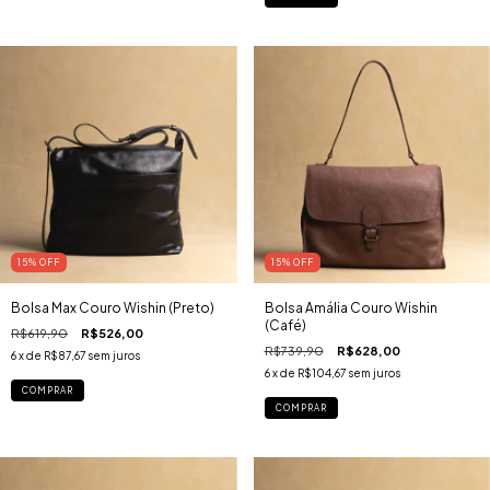
15
% OFF
15
% OFF
Bolsa Max Couro Wishin (Preto)
Bolsa Amália Couro Wishin
(Café)
R$619,90
R$526,00
R$739,90
R$628,00
6
x de
R$87,67
sem juros
6
x de
R$104,67
sem juros
COMPRAR
COMPRAR