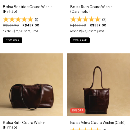
Bolsa Beatrice Couro Wishin
Bolsa Ruth Couro Wishin
(Pinhão)
(Caramelo)
(1)
(2)
R$569,90
R$459,00
R$699,90
R$559,00
6
x de
R$76,50
sem juros
6
x de
R$93,17
sem juros
COMPRAR
COMPRAR
15
% OFF
Bolsa Ruth Couro Wishin
Bolsa Vilma Couro Wishin (Café)
(Pinhão)