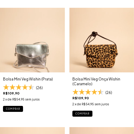
Bolsa Mini Veg Wishin (Prata)
Bolsa Mini Veg Onça Wishin
(Caramelo)
(26)
(26)
R$109,90
R$109,90
2
x de
R$54,95
sem juros
2
x de
R$54,95
sem juros
COMPRAR
COMPRAR