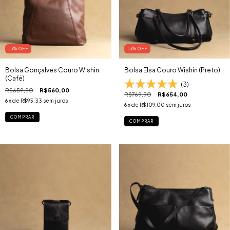
15
% OFF
15
% OFF
Bolsa Gonçalves Couro Wishin
Bolsa Elsa Couro Wishin (Preto)
(Café)
(3)
R$659,90
R$560,00
R$769,90
R$654,00
6
x de
R$93,33
sem juros
6
x de
R$109,00
sem juros
COMPRAR
COMPRAR