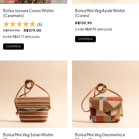
Bolsa Jussara Couro Wishin
Bolsa Mini Veg Azule Wishin
(Caramelo)
(Cores)
R$139,90
(5)
2
x de
R$69,95
sem juros
R$759,90
R$379,00
6
x de
R$63,17
sem juros
COMPRAR
COMPRAR
Bolsa Mini Veg Solari Wishin
Bolsa Mini Veg Geometrica