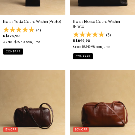
Bolsa Yeda Couro Wishin (Preto)
Bolsa Eloise Couro Wishin
(Preto)
(4)
(3)
R$198,90
R$899,90
3
x de
R$66,30
sem juros
6
x de
R$149,98
sem juros
COMPRAR
COMPRAR
19
% OFF
20
% OFF