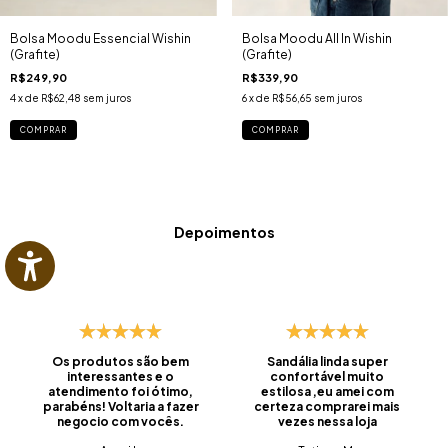
Bolsa Moodu Essencial Wishin
Bolsa Moodu All In Wishin
(Grafite)
(Grafite)
R$249,90
R$339,90
4
x de
R$62,48
sem juros
6
x de
R$56,65
sem juros
COMPRAR
COMPRAR
Depoimentos
Os produtos são bem
Sandália linda super
interessantes e o
confortável muito
atendimento foi ótimo,
estilosa ,eu amei com
parabéns! Voltaria a fazer
certeza comprarei mais
negocio com vocês.
vezes nessa loja