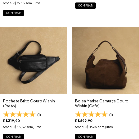
6
x de
R$76,33
sem juros
COMPRAR
COMPRAR
Pochete Brito Couro Wishin
Bolsa Marise Camurça Couro
(Preto)
Wishin (Cafe)
(1)
(1)
R$319,90
R$699,90
6
x de
R$53,32
sem juros
6
x de
R$116,65
sem juros
COMPRAR
COMPRAR