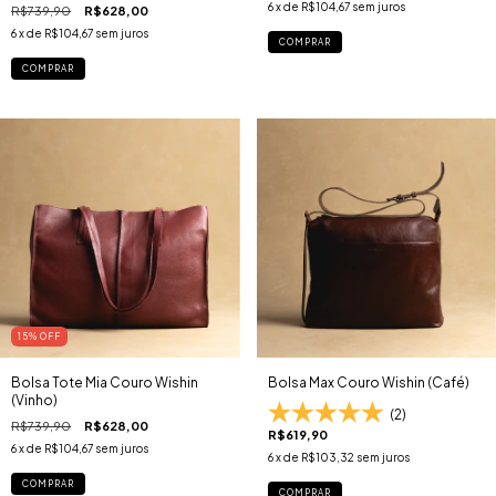
6
x de
R$104,67
sem juros
R$739,90
R$628,00
6
x de
R$104,67
sem juros
COMPRAR
COMPRAR
15
% OFF
Bolsa Tote Mia Couro Wishin
Bolsa Max Couro Wishin (Café)
(Vinho)
(2)
R$739,90
R$628,00
R$619,90
6
x de
R$104,67
sem juros
6
x de
R$103,32
sem juros
COMPRAR
COMPRAR