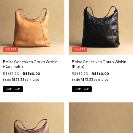
15
% OFF
15
% OFF
Bolsa Gonçalves Couro Wishin
Bolsa Gonçalves Couro Wishin
(Caramelo)
(Preto)
R$659,90
R$560,00
R$659,90
R$560,00
6
x de
R$93,33
sem juros
6
x de
R$93,33
sem juros
COMPRAR
COMPRAR