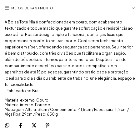
MEIOS DE PAGAMENTO
A Bolsa Tote Mia é confeccionada em couro, com acabamento
texturizado e toque macio que garante sofisticação e resistência ao
uso diário. Possui design amplo e funcional, com alças fixas que
proporcionam conforto no transporte. Conta com fechamento
superior em zíper, oferecendo segurança aos pertences. Seu interior
é bem distribuído, com três divisões que facilitam a organização,
além de três bolsos internos para itens menores. Dispõe ainda de
compartimento específico para notebook, compatível com
aparelhos de até 15 polegadas, garantindo praticidade e proteção.
Ideal para o dia a dia ou ambiente de trabalho, une elegância, espaço e
funcionalidade.
-Fabricado no Brasil.
Material externo: Couro
Material interno: Forrado
Metragem: Altura: 31cm / Comprimento: 41,5cm / Espessura: 11,2cm /
Alça Fixa: 29cm / Peso: 650 g