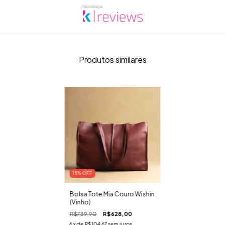
Produtos similares
15
% OFF
Bolsa Tote Mia Couro Wishin
(Vinho)
R$739,90
R$628,00
6
x de
R$104,67
sem juros