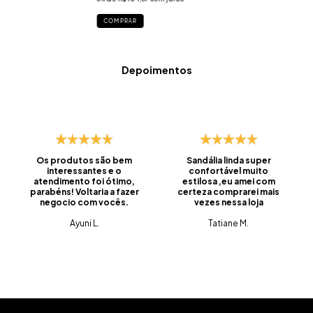
COMPRAR
Depoimentos
Os produtos são bem
Sandália linda super
interessantes e o
confortável muito
atendimento foi ótimo,
estilosa ,eu amei com
parabéns! Voltaria a fazer
certeza comprarei mais
negocio com vocês.
vezes nessa loja
Ayuni L.
Tatiane M.