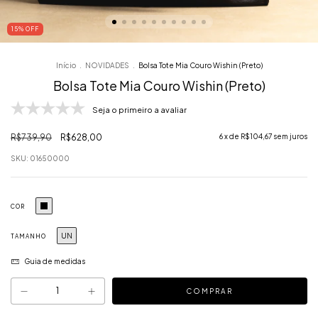
15
% OFF
Início
.
NOVIDADES
.
Bolsa Tote Mia Couro Wishin (Preto)
Bolsa Tote Mia Couro Wishin (Preto)
Seja o primeiro a avaliar
R$739,90
R$628,00
6
x de
R$104,67
sem juros
SKU:
01650000
COR
UN
TAMANHO
Guia de medidas