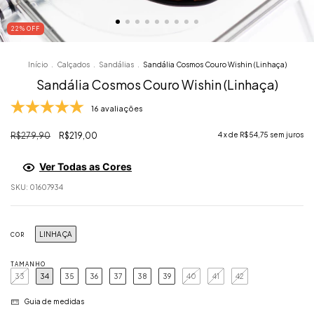
22
% OFF
Início
.
Calçados
.
Sandálias
.
Sandália Cosmos Couro Wishin (Linhaça)
Sandália Cosmos Couro Wishin (Linhaça)
16 avaliações
R$279,90
R$219,00
4
x de
R$54,75
sem juros
Ver Todas as Cores
SKU:
01607934
LINHAÇA
COR
TAMANHO
33
34
35
36
37
38
39
40
41
42
Guia de medidas