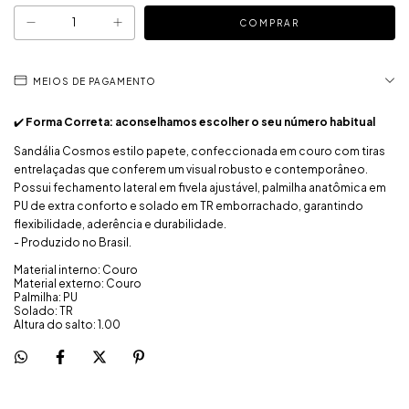
MEIOS DE PAGAMENTO
✔️
Forma Correta: aconselhamos escolher o seu número habitual
Sandália Cosmos estilo papete, confeccionada em couro com tiras
entrelaçadas que conferem um visual robusto e contemporâneo.
Possui fechamento lateral em fivela ajustável, palmilha anatômica em
PU de extra conforto e solado em TR emborrachado, garantindo
flexibilidade, aderência e durabilidade.
- Produzido no Brasil.
Material interno: Couro
Material externo: Couro
Palmilha: PU
Solado: TR
Altura do salto: 1.00