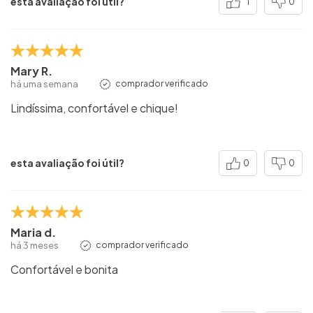
esta avaliação foi útil?
1
0
Mary R.
há uma semana
comprador verificado
Lindíssima, confortável e chique!
esta avaliação foi útil?
0
0
Maria d.
há 3 meses
comprador verificado
Confortável e bonita