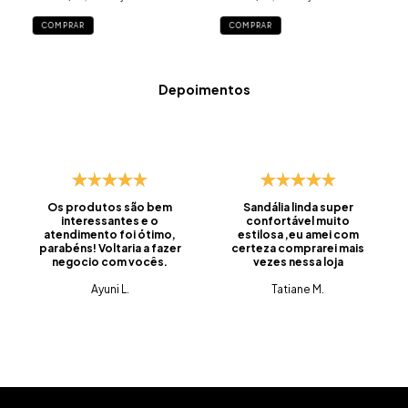
COMPRAR
COMPRAR
Depoimentos
Os produtos são bem
Sandália linda super
interessantes e o
confortável muito
atendimento foi ótimo,
estilosa ,eu amei com
parabéns! Voltaria a fazer
certeza comprarei mais
negocio com vocês.
vezes nessa loja
Ayuni L.
Tatiane M.