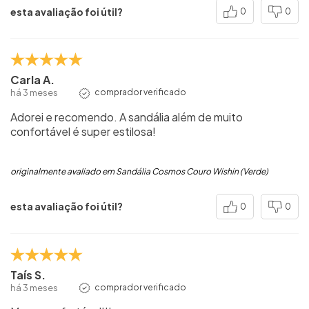
esta avaliação foi útil?
0
0
Carla A.
há 3 meses
comprador verificado
Adorei e recomendo. A sandália além de muito
confortável é super estilosa!
originalmente avaliado em Sandália Cosmos Couro Wishin (Verde)
esta avaliação foi útil?
0
0
Taís S.
há 3 meses
comprador verificado