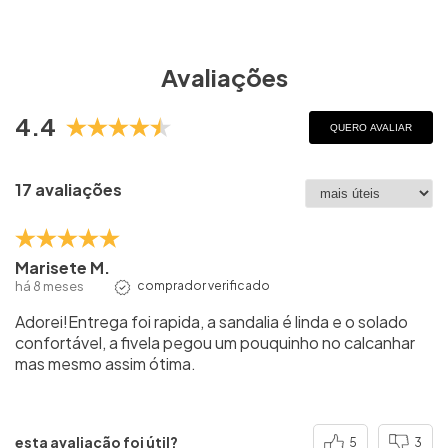
Avaliações
4.4
QUERO AVALIAR
17 avaliações
Marisete M.
há 8 meses
comprador verificado
Adorei!Entrega foi rapida, a sandalia é linda e o solado
confortável, a fivela pegou um pouquinho no calcanhar
mas mesmo assim ótima.
esta avaliação foi útil?
5
3