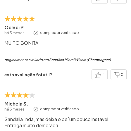
Ocleci P.
há 5 meses
comprador verificado
MUITO BONITA
originalmente avaliado em Sandália Miami Wishin (Champagner)
esta avaliação foi útil?
1
0
Michela S.
há 3 meses
comprador verificado
Sandalia linda, mas deixa o pe´um pouco instavel.
Entrega muito demorada