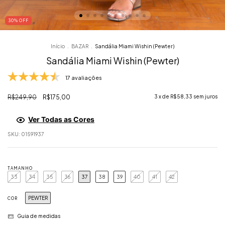
30
% OFF
Início
.
BAZAR
.
Sandália Miami Wishin (Pewter)
Sandália Miami Wishin (Pewter)
17 avaliações
R$249,90
R$175,00
3
x de
R$58,33
sem juros
Ver Todas as Cores
SKU:
01591937
TAMANHO
33
34
35
36
37
38
39
40
41
42
PEWTER
COR
Guia de medidas