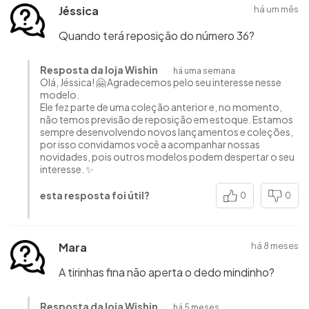
Jéssica
há um mês
Quando terá reposição do número 36?
Resposta da loja Wishin
há uma semana
Olá, Jéssica! 🤗 Agradecemos pelo seu interesse nesse
modelo.
Ele fez parte de uma coleção anterior e, no momento,
não temos previsão de reposição em estoque. Estamos
sempre desenvolvendo novos lançamentos e coleções,
por isso convidamos você a acompanhar nossas
novidades, pois outros modelos podem despertar o seu
interesse. ✨
esta resposta foi útil?
0
0
Mara
há 8 meses
A tirinhas fina não aperta o dedo mindinho?
Resposta da loja Wishin
há 5 meses