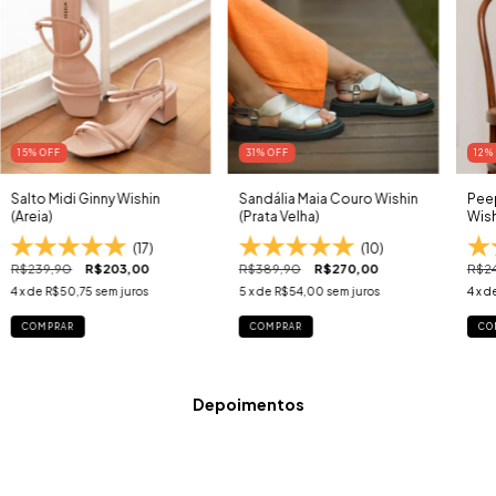
15
% OFF
31
% OFF
12
%
Salto Midi Ginny Wishin
Sandália Maia Couro Wishin
Peep
(Areia)
(Prata Velha)
Wish
(17)
(10)
R$239,90
R$203,00
R$389,90
R$270,00
R$2
4
x de
R$50,75
sem juros
5
x de
R$54,00
sem juros
4
x d
COMPRAR
COMPRAR
CO
Depoimentos