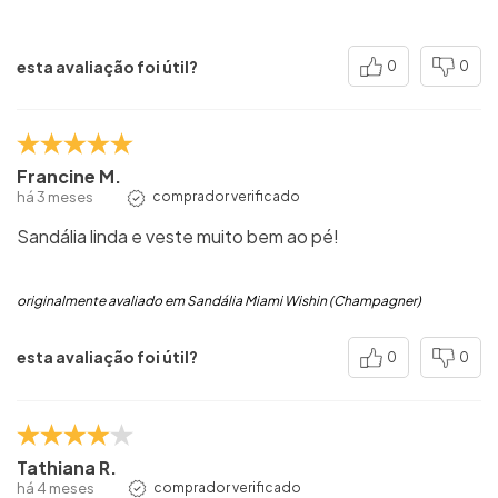
esta avaliação foi útil?
0
0
Francine M.
há 3 meses
comprador verificado
Sandália linda e veste muito bem ao pé!
originalmente avaliado em Sandália Miami Wishin (Champagner)
esta avaliação foi útil?
0
0
Tathiana R.
há 4 meses
comprador verificado