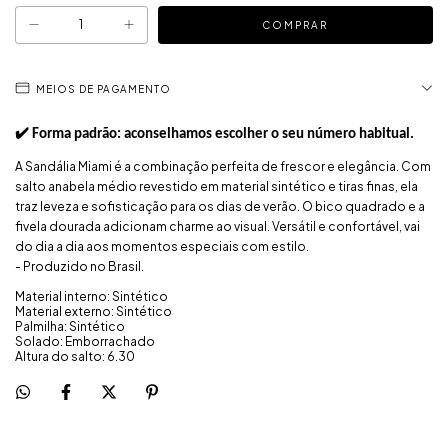
MEIOS DE PAGAMENTO
✔️ Forma padrão: aconselhamos escolher o seu número habitual.
A Sandália Miami é a combinação perfeita de frescor e elegância. Com
salto anabela médio revestido em material sintético e tiras finas, ela
traz leveza e sofisticação para os dias de verão. O bico quadrado e a
fivela dourada adicionam charme ao visual. Versátil e confortável, vai
do dia a dia aos momentos especiais com estilo.
- Produzido no Brasil.
Material interno: Sintético
Material externo: Sintético
Palmilha: Sintético
Solado: Emborrachado
Altura do salto: 6.30