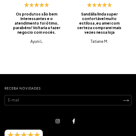
Os produtos são bem
Sandália linda super
interessantes e o
confortável muito
atendimento foi ótimo,
estilosa ,eu amei com
parabéns! Voltaria a fazer
certeza comprarei mais
negocio com vocês.
vezes nessa loja
Ayuni L.
Tatiane M.
RECEBA NOVIDADES