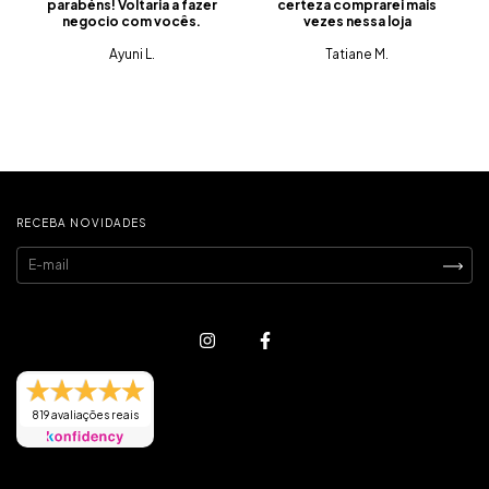
parabéns! Voltaria a fazer
certeza comprarei mais
negocio com vocês.
vezes nessa loja
Ayuni L.
Tatiane M.
RECEBA NOVIDADES
819 avaliações reais