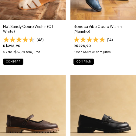
Flat Sandy Couro Wishin (Off
Boneca Vibe Couro Wishin
White)
(Marinho)
(46)
(14)
R$298,90
R$298,90
5
x de
R$59,78
sem juros
5
x de
R$59,78
sem juros
COMPRAR
COMPRAR