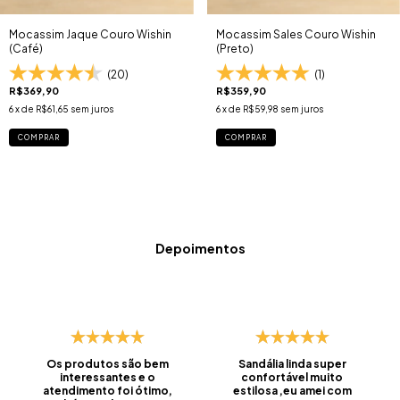
Mocassim Jaque Couro Wishin
Mocassim Sales Couro Wishin
(Café)
(Preto)
(20)
(1)
R$369,90
R$359,90
6
x de
R$61,65
sem juros
6
x de
R$59,98
sem juros
COMPRAR
COMPRAR
Depoimentos
Os produtos são bem
Sandália linda super
interessantes e o
confortável muito
atendimento foi ótimo,
estilosa ,eu amei com