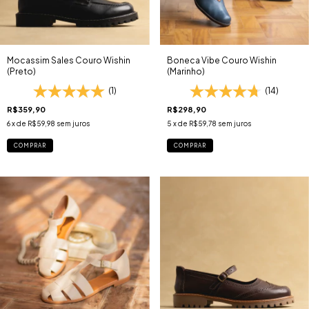
Mocassim Sales Couro Wishin
Boneca Vibe Couro Wishin
(Preto)
(Marinho)
(1)
(14)
R$359,90
R$298,90
6
x de
R$59,98
sem juros
5
x de
R$59,78
sem juros
COMPRAR
COMPRAR