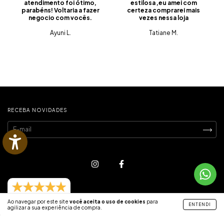
atendimento foi ótimo,
estilosa ,eu amei com
parabéns! Voltaria a fazer
certeza comprarei mais
negocio com vocês.
vezes nessa loja
Ayuni L.
Tatiane M.
RECEBA NOVIDADES
815 avaliações reais
Ao navegar por este site
você aceita o uso de cookies
para
ENTENDI
agilizar a sua experiência de compra.