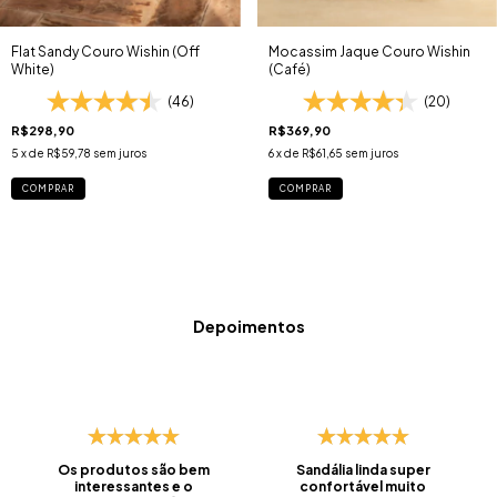
Flat Sandy Couro Wishin (Off
Mocassim Jaque Couro Wishin
White)
(Café)
(46)
(20)
R$298,90
R$369,90
5
x de
R$59,78
sem juros
6
x de
R$61,65
sem juros
COMPRAR
COMPRAR
Depoimentos
Os produtos são bem
Sandália linda super
interessantes e o
confortável muito