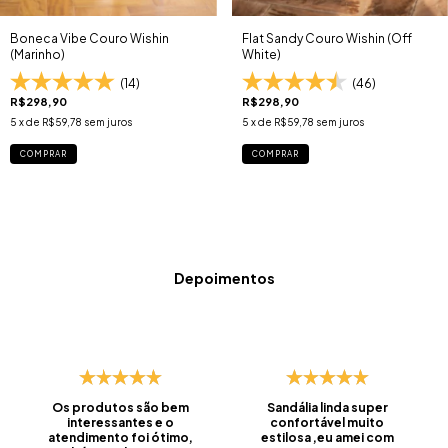
Boneca Vibe Couro Wishin
Flat Sandy Couro Wishin (Off
(Marinho)
White)
(14)
(46)
R$298,90
R$298,90
5
x de
R$59,78
sem juros
5
x de
R$59,78
sem juros
COMPRAR
COMPRAR
Depoimentos
Os produtos são bem
Sandália linda super
interessantes e o
confortável muito
atendimento foi ótimo,
estilosa ,eu amei com