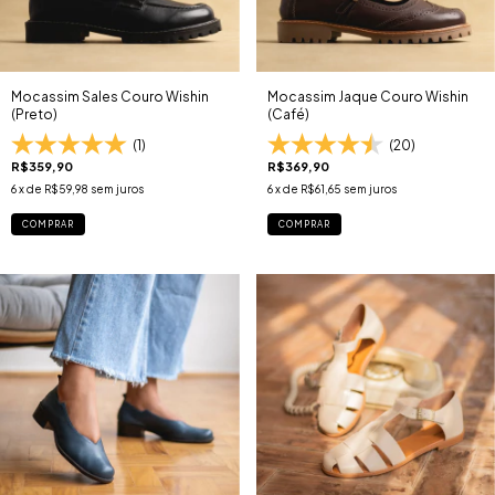
Mocassim Sales Couro Wishin
Mocassim Jaque Couro Wishin
(Preto)
(Café)
(1)
(20)
R$359,90
R$369,90
6
x de
R$59,98
sem juros
6
x de
R$61,65
sem juros
COMPRAR
COMPRAR