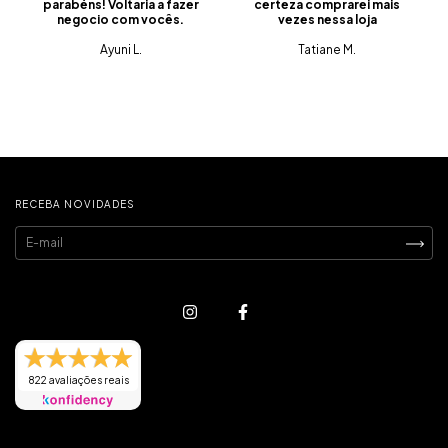
parabéns! Voltaria a fazer
certeza comprarei mais
negocio com vocês.
vezes nessa loja
Ayuni L.
Tatiane M.
RECEBA NOVIDADES
822 avaliações reais