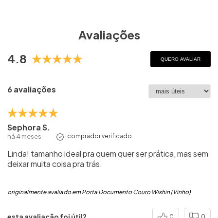
Avaliações
4.8
QUERO AVALIAR
6 avaliações
Sephora S.
há 4 meses
comprador verificado
Linda! tamanho ideal pra quem quer ser prática, mas sem
deixar muita coisa pra trás.
originalmente avaliado em Porta Documento Couro Wishin (Vinho)
esta avaliação foi útil?
0
0