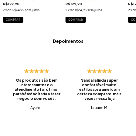
R$129,90
R$129,90
R$1
2
x de
R$64,95
sem juros
2
x de
R$64,95
sem juros
2
x d
COMPRAR
COMPRAR
CO
Depoimentos
Os produtos são bem
Sandália linda super
interessantes e o
confortável muito
atendimento foi ótimo,
estilosa ,eu amei com
parabéns! Voltaria a fazer
certeza comprarei mais
negocio com vocês.
vezes nessa loja
Ayuni L.
Tatiane M.