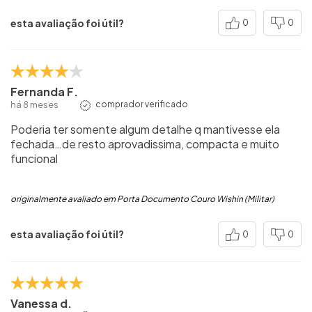
esta avaliação foi útil?
0
0
Fernanda F.
há 8 meses
comprador verificado
Poderia ter somente algum detalhe q mantivesse ela
fechada…de resto aprovadissima, compacta e muito
funcional
originalmente avaliado em Porta Documento Couro Wishin (Militar)
esta avaliação foi útil?
0
0
Vanessa d.