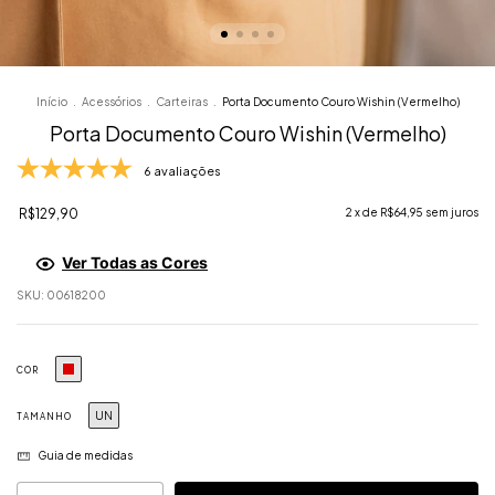
Início
.
Acessórios
.
Carteiras
.
Porta Documento Couro Wishin (Vermelho)
Porta Documento Couro Wishin (Vermelho)
6 avaliações
R$129,90
2
x de
R$64,95
sem juros
Ver Todas as Cores
SKU:
00618200
COR
UN
TAMANHO
Guia de medidas