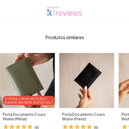
Produtos similares
2 ITENS LINHA MOODU |
GANHE BRINDE ESPECIAL!
Porta Documento Couro
Porta Documento Couro
Por
Wishin (Militar)
Wishin (Preto)
Wish
(6)
(6)