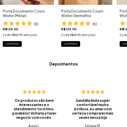
Porta Documento Couro
Porta Documento Couro
Por
Wishin (Militar)
Wishin (Vermelho)
Wish
(6)
(6)
R$129,90
R$129,90
R$1
2
x de
R$64,95
sem juros
2
x de
R$64,95
sem juros
2
x d
COMPRAR
COMPRAR
CO
Depoimentos
Os produtos são bem
Sandália linda super
interessantes e o
confortável muito
atendimento foi ótimo,
estilosa ,eu amei com
parabéns! Voltaria a fazer
certeza comprarei mais
negocio com vocês.
vezes nessa loja
Ayuni L.
Tatiane M.