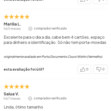
Marilia L.
há 5 meses
comprador verificado
Excelente para o dia a dia, cabe bem 4 cartões, espaço
para dinheiro e identificação. Só não tem porta-moedas
originalmente avaliado em Porta Documento Couro Wishin (Vermelho)
esta avaliação foi útil?
0
0
Salua V.
há 7 meses
comprador verificado
Linda, ótimo tamanho