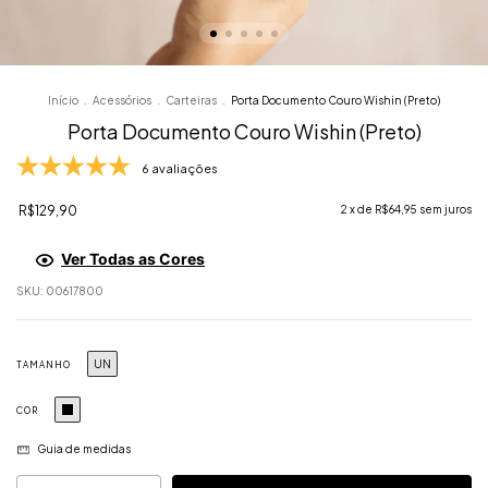
Início
.
Acessórios
.
Carteiras
.
Porta Documento Couro Wishin (Preto)
Porta Documento Couro Wishin (Preto)
6 avaliações
R$129,90
2
x de
R$64,95
sem juros
Ver Todas as Cores
SKU:
00617800
UN
TAMANHO
COR
Guia de medidas