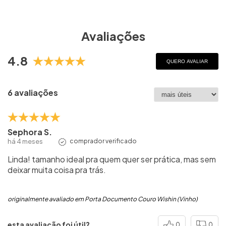
Avaliações
4.8
QUERO AVALIAR
6 avaliações
Sephora S.
há 4 meses
comprador verificado
Linda! tamanho ideal pra quem quer ser prática, mas sem
deixar muita coisa pra trás.
originalmente avaliado em Porta Documento Couro Wishin (Vinho)
esta avaliação foi útil?
0
0