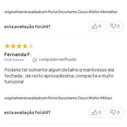
originalmente avaliado em Porta Documento Couro Wishin (Vermelho)
esta avaliação foi útil?
0
0
Fernanda F.
há 8 meses
comprador verificado
Poderia ter somente algum detalhe q mantivesse ela
fechada…de resto aprovadissima, compacta e muito
funcional
originalmente avaliado em Porta Documento Couro Wishin (Militar)
esta avaliação foi útil?
0
0