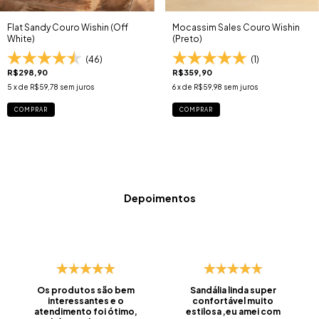
Flat Sandy Couro Wishin (Off
Mocassim Sales Couro Wishin
White)
(Preto)
(46)
(1)
R$298,90
R$359,90
5
x de
R$59,78
sem juros
6
x de
R$59,98
sem juros
COMPRAR
COMPRAR
Depoimentos
Os produtos são bem
Sandália linda super
interessantes e o
confortável muito
atendimento foi ótimo,
estilosa ,eu amei com