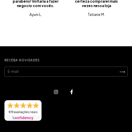
parabéns! Voltaria a fazer
certeza comprarei mais
negocio com vocês.
vezes nessa loja
Ayuni L.
Tatiane M.
RECEBA NOVIDADES
819 avaliações reais