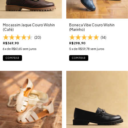
Mocassim Jaque Couro Wishin
Boneca Vibe Couro Wishin
(Café)
(Marinho)
(20)
(14)
R$369,90
R$298,90
6
x de
R$61,65
sem juros
5
x de
R$59,78
sem juros
COMPRAR
COMPRAR