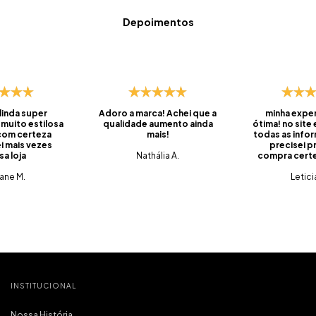
Depoimentos
 linda super
Adoro a marca! Achei que a
minha exper
 muito estilosa
qualidade aumento ainda
ótima! no site
 com certeza
mais!
todas as info
i mais vezes
precisei pr
sa loja
Nathália A.
compra certei
foi super ráp
iane M.
do prazo, ve
Letici
embalado, 
saquinhos qu
pra levar os
viagens. 
produtos q
tem qualidade
tudo muito c
que é o mais
pra mim. foi m
compra e já 
INSTITUCIONAL
marc
Nossa História