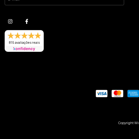
815 avaliações reais
Copyright Wis