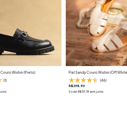
Couro Wishin (Preto)
Flat Sandy Couro Wishin (Off White
(1)
(46)
R$298,90
juros
5
x de
R$59,78
sem juros