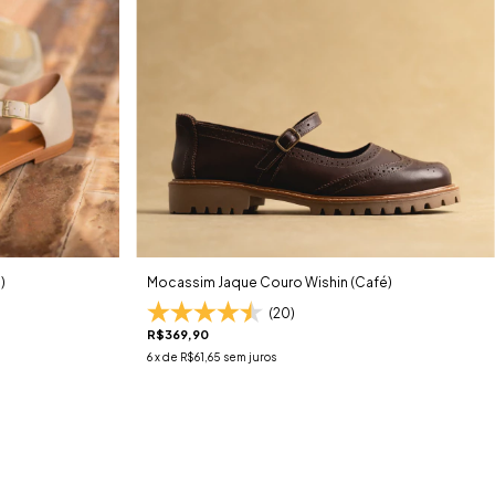
)
Mocassim Jaque Couro Wishin (Café)
(20)
R$369,90
6
x de
R$61,65
sem juros