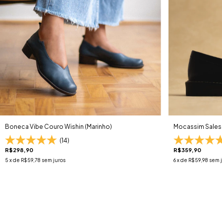
Boneca Vibe Couro Wishin (Marinho)
Mocassim Sales 
(14)
R$298,90
R$359,90
5
x de
R$59,78
sem juros
6
x de
R$59,98
sem 