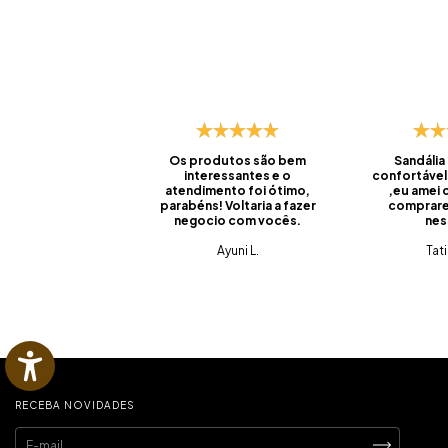
Os produtos são bem
Sandália
interessantes e o
confortável
atendimento foi ótimo,
,eu amei
parabéns! Voltaria a fazer
comprare
negocio com vocês.
nes
Ayuni L.
Tat
RECEBA NOVIDADES