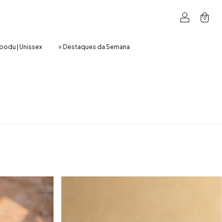
0
oodu | Unissex
⭐ Destaques da Semana