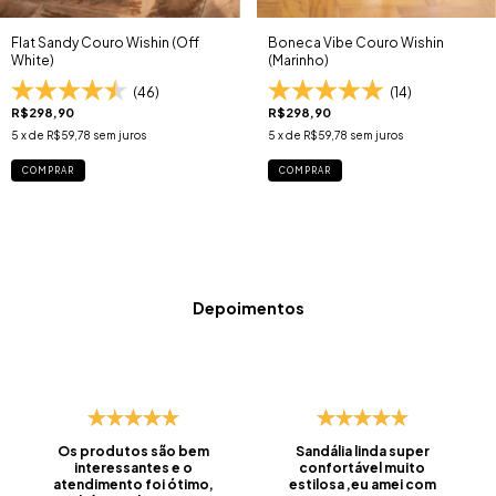
Flat Sandy Couro Wishin (Off
Boneca Vibe Couro Wishin
White)
(Marinho)
(46)
(14)
R$298,90
R$298,90
5
x de
R$59,78
sem juros
5
x de
R$59,78
sem juros
COMPRAR
COMPRAR
Depoimentos
Os produtos são bem
Sandália linda super
interessantes e o
confortável muito
atendimento foi ótimo,
estilosa ,eu amei com