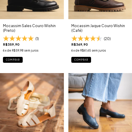
Mocassim Sales Couro Wishin
Mocassim Jaque Couro Wishin
(Preto)
(Café)
(1)
(20)
R$359,90
R$369,90
6
x de
R$59,98
sem juros
6
x de
R$61,65
sem juros
COMPRAR
COMPRAR