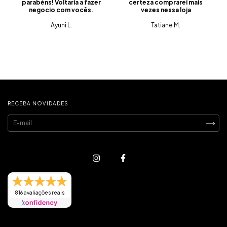
parabéns! Voltaria a fazer
certeza comprarei mais
negocio com vocês.
vezes nessa loja
Ayuni L.
Tatiane M.
RECEBA NOVIDADES
816 avaliações reais