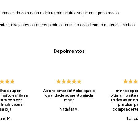
 umedecido com agua e detergente neutro, seque com pano macio
lventes, alvejantes ou outros produtos quimicos danificam o material sintetico
Depoimentos
 linda super
Adoro a marca! Achei que a
minha exper
 muito estilosa
qualidade aumento ainda
ótima! no site
 com certeza
mais!
todas as info
i mais vezes
precisei pr
sa loja
Nathália A.
compra certei
foi super ráp
iane M.
do prazo, ve
Letici
embalado, 
saquinhos qu
pra levar os
viagens. 