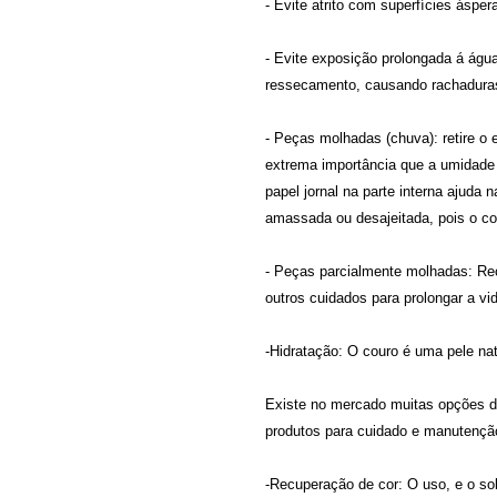
- Evite atrito com superfícies ásper
- Evite exposição prolongada á águ
ressecamento, causando rachadura
- Peças molhadas (chuva): retire o
extrema importância que a umidade s
papel jornal na parte interna ajuda
amassada ou desajeitada, pois o c
- Peças parcialmente molhadas: Rec
outros cuidados para prolongar a vid
-Hidratação: O couro é uma pele nat
Existe no mercado muitas opções de
produtos para cuidado e manutenção
-Recuperação de cor: O uso, e o so