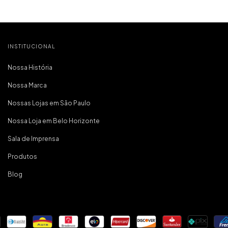
produtos q
tem qualidade
tudo muito c
que é o mais
pra mim. foi m
compra e já 
INSTITUCIONAL
marc
Nossa História
Nossa Marca
Nossas Lojas em São Paulo
Nossa Loja em Belo Horizonte
Sala de Imprensa
Produtos
Blog