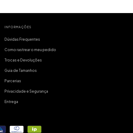
ue comprei
 incrível, e
onfortável,
 importante
inha primeira
virei fã da
INFORMAÇÕES
a!
Dúvidas Frequentes
Como rastrear o meu pedido
Trocas e Devoluções
Guia de Tamanhos
Parcerias
Privacidade e Segurança
Entrega