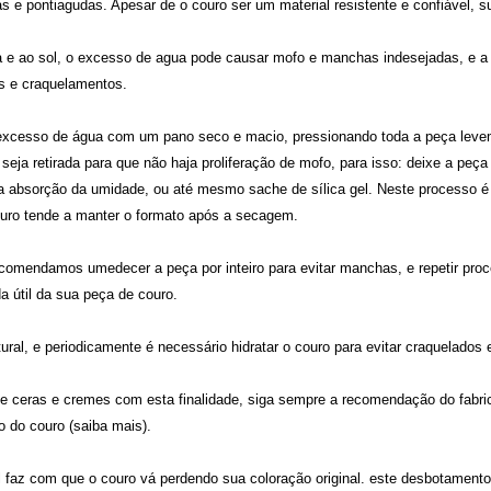
as e pontiagudas. Apesar de o couro ser um material resistente e confiável, s
a e ao sol, o excesso de agua pode causar mofo e manchas indesejadas, e a
s e craquelamentos.
 excesso de água com um pano seco e macio, pressionando toda a peça leveme
eja retirada para que não haja proliferação de mofo, para isso: deixe a peç
 na absorção da umidade, ou até mesmo sache de sílica gel. Neste processo é
ouro tende a manter o formato após a secagem.
omendamos umedecer a peça por inteiro para evitar manchas, e repetir proc
a útil da sua peça de couro.
ural, e periodicamente é necessário hidratar o couro para evitar craquelados 
 ceras e cremes com esta finalidade, siga sempre a recomendação do fabric
 do couro (
saiba mais
).
l faz com que o couro vá perdendo sua coloração original. este desbotamento