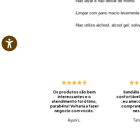
-Não lavar e não deixar de molho.
-Limpar com pano macio levemente
-Nao utilize alchool, alcool gel, so
Os produtos são bem
Sandália
interessantes e o
confortável
atendimento foi ótimo,
,eu amei
parabéns! Voltaria a fazer
comprare
negocio com vocês.
nes
Ayuni L.
Tat