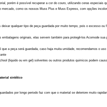
erial, porém é possível recuperar a cor do couro, utilizando ceras especiais 
no mercado, como os nossos Muss Plus e Muss Express, com opções incolores
ixar qualquer tipo de peça guardada por muito tempo, pois o excesso ou fa
embalagens originais, elas servem também para protegê-los Acomode sua p
al que a peça será guardada, caso haja muita umidade, recomendamos o uso 
cante
lchool (liquido ou em gel) solventes ou outros produtos quimicos podem caus
terial sintético
 guardados por longo periodo faz com que o material se deteriore muito rapida