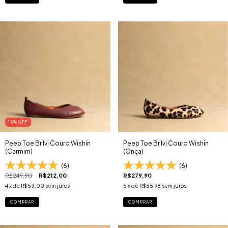
15
% OFF
Peep Toe Br Ivi Couro Wishin
Peep Toe Br Ivi Couro Wishin
(Carmim)
(Onça)
(6)
(6)
R$249,90
R$212,00
R$279,90
4
x de
R$53,00
sem juros
5
x de
R$55,98
sem juros
COMPRAR
COMPRAR