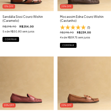
15
% OFF
20
% OFF
Sandália Sissi Couro Wishin
Mocassim Edna Couro Wishin
(Caramelo)
(Castanho)
R$298,90
R$254,00
(1)
5
x de
R$50,80
sem juros
R$298,90
R$239,00
4
x de
R$59,75
sem juros
COMPRAR
COMPRAR
20
% OFF
20
% OFF