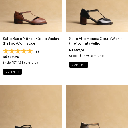
Salto Baixo Mônica Couro Wishin
Salto Alto Monica Couro Wishin
(Pinhão/Conhaque)
(Preto/Prata Velho)
R$689,90
(9)
6
x de
R$114,98
sem juros
R$689,90
6
x de
R$114,98
sem juros
COMPRAR
COMPRAR