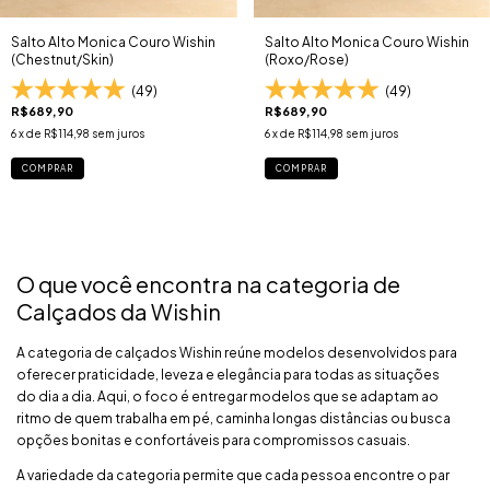
Salto Alto Monica Couro Wishin
Salto Alto Monica Couro Wishin
(Chestnut/Skin)
(Roxo/Rose)
(49)
(49)
R$689,90
R$689,90
6
x de
R$114,98
sem juros
6
x de
R$114,98
sem juros
COMPRAR
COMPRAR
O que você encontra na categoria de
Calçados da Wishin
A categoria de calçados Wishin reúne modelos desenvolvidos para
oferecer praticidade, leveza e elegância para todas as situações
do dia a dia. Aqui, o foco é entregar modelos que se adaptam ao
ritmo de quem trabalha em pé, caminha longas distâncias ou busca
opções bonitas e confortáveis para compromissos casuais.
A variedade da categoria permite que cada pessoa encontre o par