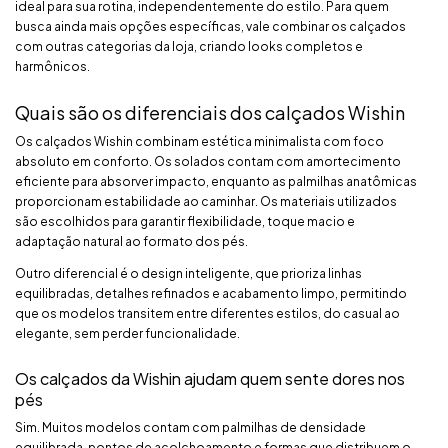
ideal para sua rotina, independentemente do estilo. Para quem
busca ainda mais opções específicas, vale combinar os calçados
com outras categorias da loja, criando looks completos e
harmônicos.
Quais são os diferenciais dos calçados Wishin
Os calçados Wishin combinam estética minimalista com foco
absoluto em conforto. Os solados contam com amortecimento
eficiente para absorver impacto, enquanto as palmilhas anatômicas
proporcionam estabilidade ao caminhar. Os materiais utilizados
são escolhidos para garantir flexibilidade, toque macio e
adaptação natural ao formato dos pés.
Outro diferencial é o design inteligente, que prioriza linhas
equilibradas, detalhes refinados e acabamento limpo, permitindo
que os modelos transitem entre diferentes estilos, do casual ao
elegante, sem perder funcionalidade.
Os calçados da Wishin ajudam quem sente dores nos
pés
Sim. Muitos modelos contam com palmilhas de densidade
equilibrada, pontos de acolchoamento e formas que distribuem o