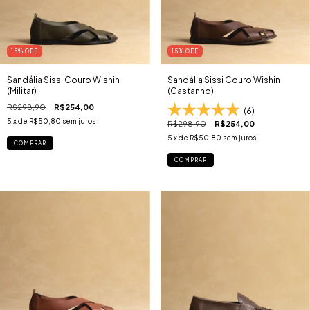
15
% OFF
15
% OFF
Sandália Sissi Couro Wishin
Sandália Sissi Couro Wishin
(Militar)
(Castanho)
R$298,90
R$254,00
(6)
5
x de
R$50,80
sem juros
R$298,90
R$254,00
5
x de
R$50,80
sem juros
COMPRAR
COMPRAR