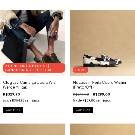
2 ITENS LINHA MOODU |
GANHE BRINDE ESPECIAL!
21
% OFF
Clog Lavi Camurça Couro Wishin
Mocassim Perla Couro Wishin
(Verde Militar)
(Preto/Off)
R$329,90
R$379,90
R$299,00
6
x de
R$54,98
sem juros
5
x de
R$59,80
sem juros
COMPRAR
COMPRAR