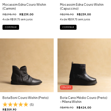
Mocassim Edna Couro Wishin
Mocassim Edna Couro Wishin
(Carmim)
(Capuccino)
R$298,90
R$239,00
R$298,90
R$239,00
4
x de
R$59,75
sem juros
4
x de
R$59,75
sem juros
COMPRAR
COMPRAR
15
% OFF
Bota Boni Couro Wishin (Preto)
Bota Cano Médio Couro (Preto)
- Milena Wishin
(5)
R$498,90
R$424,00
R$359,90