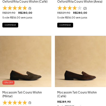
Oxford Rita Couro Wishin (Café)
Oxford Rita Couro Wishin (Areia)
(1)
(2)
R$329,90
R$280,00
R$329,90
R$280,00
5
x de
R$56,00
sem juros
5
x de
R$56,00
sem juros
COMPRAR
COMPRAR
15
% OFF
Mocassim Tati Couro Wishin
Mocassim Tati Couro Wishin
(Militar)
(Café)
R$289,90
(1)