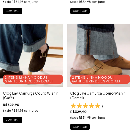
6
x de
R$54,98
sem juros
6
x de
R$54,98
sem juros
COMPRAR
COMPRAR
2 ITENS LINHA MOODU |
2 ITENS LINHA MOODU |
GANHE BRINDE ESPECIAL!
GANHE BRINDE ESPECIAL!
Clog Lavi Camurça Couro Wishin
Clog Lavi Camurça Couro Wishin
(Café)
(Camel)
R$329,90
(1)
6
x de
R$54,98
sem juros
R$329,90
6
x de
R$54,98
sem juros
COMPRAR
COMPRAR