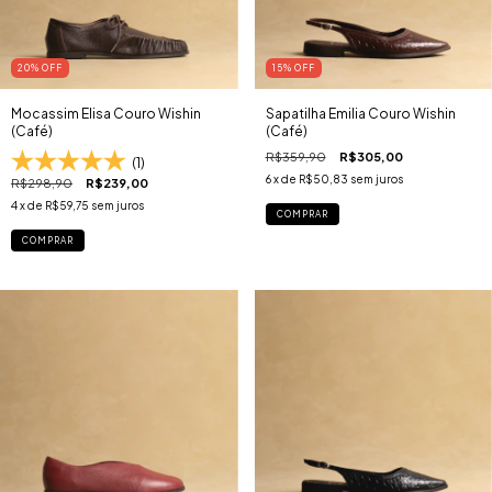
20
% OFF
15
% OFF
Mocassim Elisa Couro Wishin
Sapatilha Emilia Couro Wishin
(Café)
(Café)
R$359,90
R$305,00
(1)
6
x de
R$50,83
sem juros
R$298,90
R$239,00
4
x de
R$59,75
sem juros
COMPRAR
COMPRAR