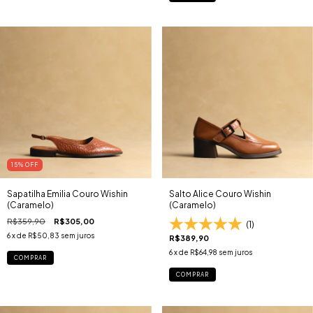
15
% OFF
Sapatilha Emilia Couro Wishin
Salto Alice Couro Wishin
(Caramelo)
(Caramelo)
R$359,90
R$305,00
(1)
6
x de
R$50,83
sem juros
R$389,90
6
x de
R$64,98
sem juros
COMPRAR
COMPRAR