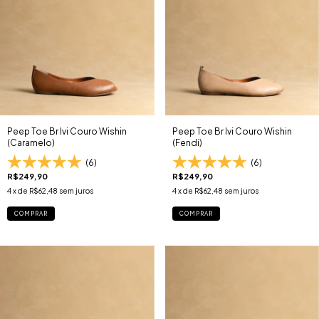
Peep Toe Br Ivi Couro Wishin
Peep Toe Br Ivi Couro Wishin
(Caramelo)
(Fendi)
(6)
(6)
R$249,90
R$249,90
4
x de
R$62,48
sem juros
4
x de
R$62,48
sem juros
COMPRAR
COMPRAR