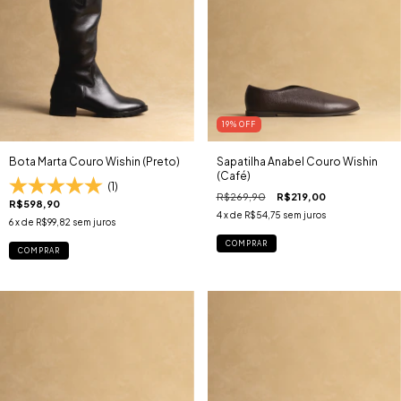
19
% OFF
Bota Marta Couro Wishin (Preto)
Sapatilha Anabel Couro Wishin
(Café)
(1)
R$269,90
R$219,00
R$598,90
4
x de
R$54,75
sem juros
6
x de
R$99,82
sem juros
COMPRAR
COMPRAR