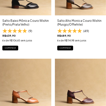
Salto Baixo Mônica Couro Wishin
Salto Alto Monica Couro Wishin
(Preto/Prata Velho)
(Musgo/Offwhite)
(9)
(49)
R$639,90
R$689,90
6
x de
R$106,65
sem juros
6
x de
R$114,98
sem juros
COMPRAR
COMPRAR