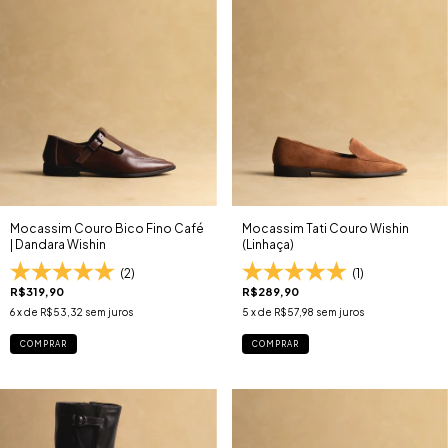
Mocassim Couro Bico Fino Café
Mocassim Tati Couro Wishin
| Dandara Wishin
(Linhaça)
(2)
(1)
R$319,90
R$289,90
6
x de
R$53,32
sem juros
5
x de
R$57,98
sem juros
COMPRAR
COMPRAR