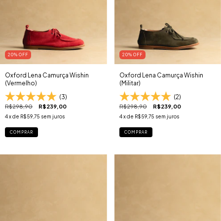
20
% OFF
20
% OFF
Oxford Lena Camurça Wishin
Oxford Lena Camurça Wishin
(Vermelho)
(Militar)
(3)
(2)
R$298,90
R$239,00
R$298,90
R$239,00
4
x de
R$59,75
sem juros
4
x de
R$59,75
sem juros
COMPRAR
COMPRAR