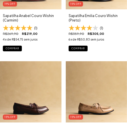
19
% OFF
15
% OFF
Sapatilha Anabel Couro Wishin
Sapatilha Emilia Couro Wishin
(Carmim)
(Preto)
(1)
(1)
R$269,90
R$219,00
R$359,90
R$305,00
4
x de
R$54,75
sem juros
6
x de
R$50,83
sem juros
COMPRAR
COMPRAR
15
% OFF
15
% OFF