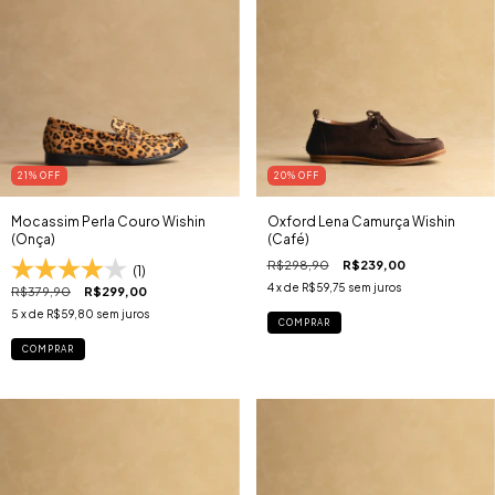
21
% OFF
20
% OFF
Mocassim Perla Couro Wishin
Oxford Lena Camurça Wishin
(Onça)
(Café)
R$298,90
R$239,00
(1)
4
x de
R$59,75
sem juros
R$379,90
R$299,00
5
x de
R$59,80
sem juros
COMPRAR
COMPRAR