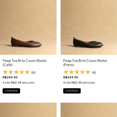
Peep Toe Br Ivi Couro Wishin
Peep Toe Br Ivi Couro Wishin
(Café)
(Preto)
(6)
(6)
R$249,90
R$249,90
4
x de
R$62,48
sem juros
4
x de
R$62,48
sem juros
COMPRAR
COMPRAR