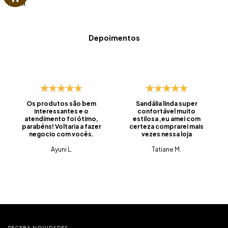
rotina.
Depoimentos
Os produtos são bem
Sandália linda super
interessantes e o
confortável muito
atendimento foi ótimo,
estilosa ,eu amei com
parabéns! Voltaria a fazer
certeza comprarei mais
negocio com vocês.
vezes nessa loja
Ayuni L.
Tatiane M.
RECEBA NOVIDADES