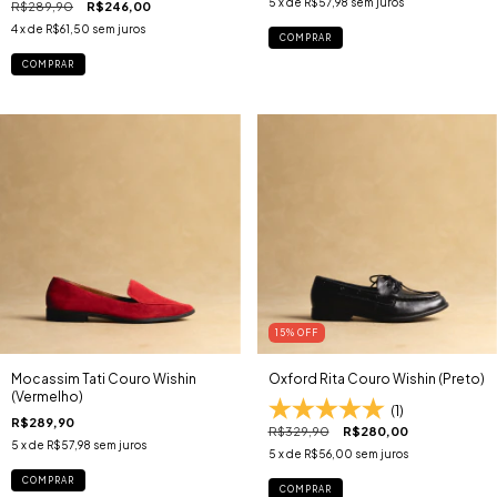
5
x de
R$57,98
sem juros
R$289,90
R$246,00
4
x de
R$61,50
sem juros
COMPRAR
COMPRAR
15
% OFF
Mocassim Tati Couro Wishin
Oxford Rita Couro Wishin (Preto)
(Vermelho)
(1)
R$289,90
R$329,90
R$280,00
5
x de
R$57,98
sem juros
5
x de
R$56,00
sem juros
COMPRAR
COMPRAR