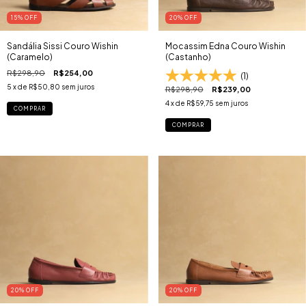
15
% OFF
20
% OFF
Sandália Sissi Couro Wishin
Mocassim Edna Couro Wishin
(Caramelo)
(Castanho)
R$298,90
R$254,00
(1)
5
x de
R$50,80
sem juros
R$298,90
R$239,00
4
x de
R$59,75
sem juros
COMPRAR
COMPRAR
20
% OFF
20
% OFF