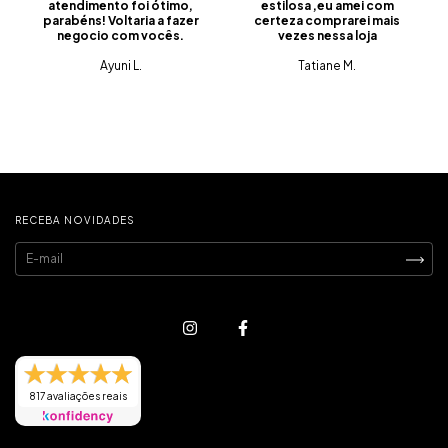
atendimento foi ótimo,
estilosa ,eu amei com
parabéns! Voltaria a fazer
certeza comprarei mais
negocio com vocês.
vezes nessa loja
Ayuni L.
Tatiane M.
RECEBA NOVIDADES
817 avaliações reais