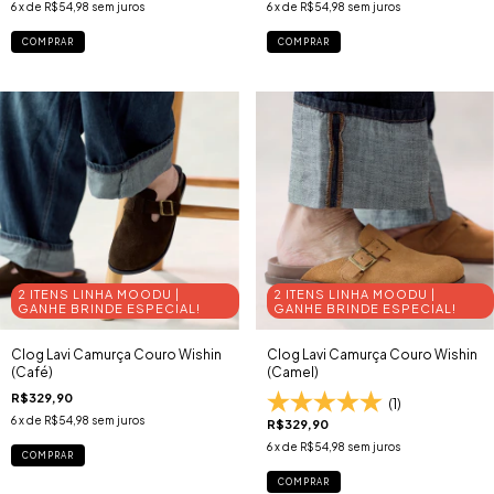
6
x de
R$54,98
sem juros
6
x de
R$54,98
sem juros
COMPRAR
COMPRAR
2 ITENS LINHA MOODU |
2 ITENS LINHA MOODU |
GANHE BRINDE ESPECIAL!
GANHE BRINDE ESPECIAL!
Clog Lavi Camurça Couro Wishin
Clog Lavi Camurça Couro Wishin
(Café)
(Camel)
R$329,90
(1)
6
x de
R$54,98
sem juros
R$329,90
6
x de
R$54,98
sem juros
COMPRAR
COMPRAR