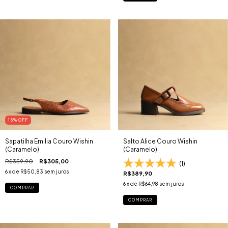
15
% OFF
Sapatilha Emilia Couro Wishin
Salto Alice Couro Wishin
(Caramelo)
(Caramelo)
R$359,90
R$305,00
(1)
6
x de
R$50,83
sem juros
R$389,90
6
x de
R$64,98
sem juros
COMPRAR
COMPRAR