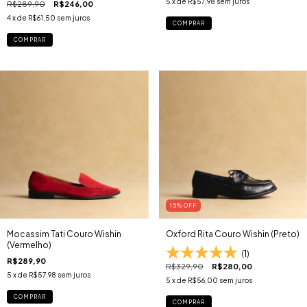
5
x de
R$57,98
sem juros
R$289,90
R$246,00
4
x de
R$61,50
sem juros
COMPRAR
COMPRAR
15
% OFF
Mocassim Tati Couro Wishin
Oxford Rita Couro Wishin (Preto)
(Vermelho)
(1)
R$289,90
R$329,90
R$280,00
5
x de
R$57,98
sem juros
5
x de
R$56,00
sem juros
COMPRAR
COMPRAR