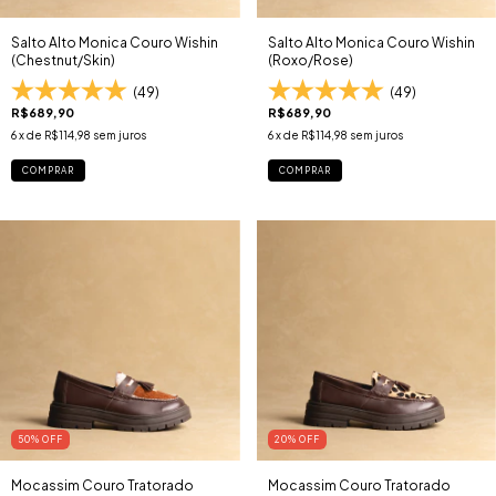
Salto Alto Monica Couro Wishin
Salto Alto Monica Couro Wishin
(Chestnut/Skin)
(Roxo/Rose)
(49)
(49)
R$689,90
R$689,90
6
x de
R$114,98
sem juros
6
x de
R$114,98
sem juros
COMPRAR
COMPRAR
50
% OFF
20
% OFF
Mocassim Couro Tratorado
Mocassim Couro Tratorado