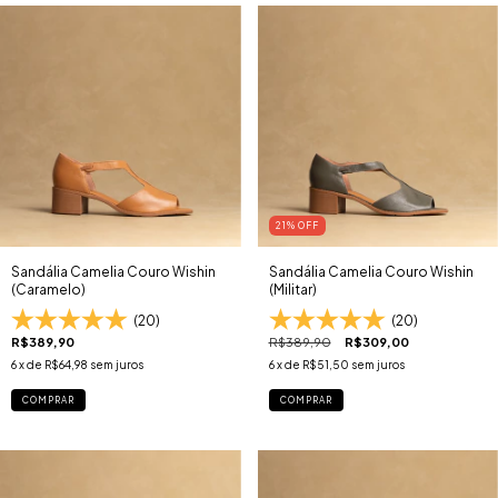
21
% OFF
Sandália Camelia Couro Wishin
Sandália Camelia Couro Wishin
(Caramelo)
(Militar)
(20)
(20)
R$389,90
R$389,90
R$309,00
6
x de
R$64,98
sem juros
6
x de
R$51,50
sem juros
COMPRAR
COMPRAR