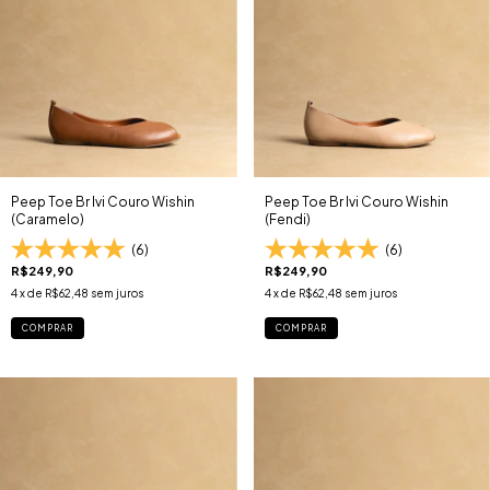
Peep Toe Br Ivi Couro Wishin
Peep Toe Br Ivi Couro Wishin
(Caramelo)
(Fendi)
(6)
(6)
R$249,90
R$249,90
4
x de
R$62,48
sem juros
4
x de
R$62,48
sem juros
COMPRAR
COMPRAR