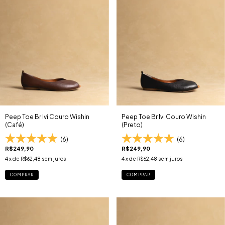
Peep Toe Br Ivi Couro Wishin
Peep Toe Br Ivi Couro Wishin
(Café)
(Preto)
(6)
(6)
R$249,90
R$249,90
4
x de
R$62,48
sem juros
4
x de
R$62,48
sem juros
COMPRAR
COMPRAR