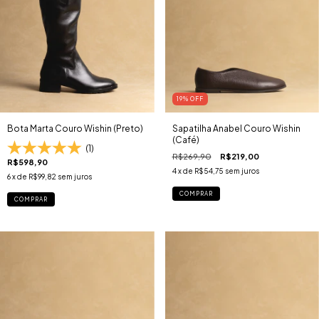
19
% OFF
Bota Marta Couro Wishin (Preto)
Sapatilha Anabel Couro Wishin
(Café)
(1)
R$269,90
R$219,00
R$598,90
4
x de
R$54,75
sem juros
6
x de
R$99,82
sem juros
COMPRAR
COMPRAR