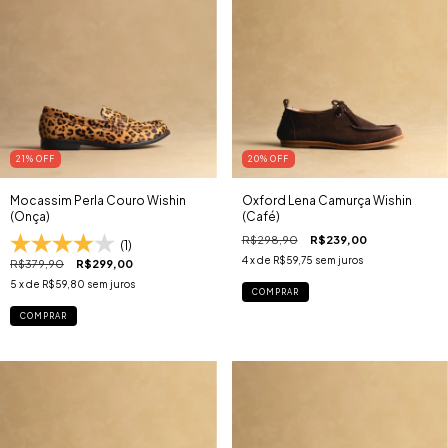
21
% OFF
20
% OFF
Mocassim Perla Couro Wishin
Oxford Lena Camurça Wishin
(Onça)
(Café)
R$298,90
R$239,00
(1)
4
x de
R$59,75
sem juros
R$379,90
R$299,00
5
x de
R$59,80
sem juros
COMPRAR
COMPRAR