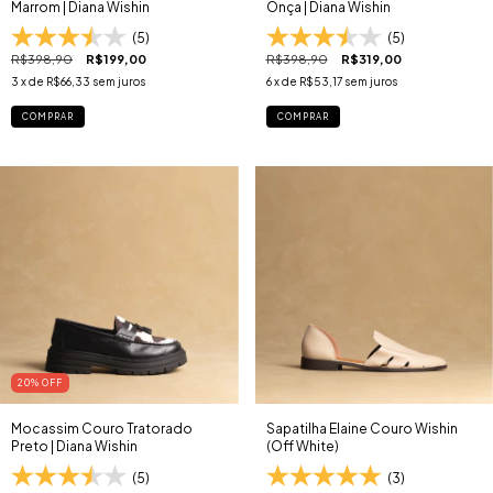
Marrom | Diana Wishin
Onça | Diana Wishin
(5)
(5)
R$398,90
R$199,00
R$398,90
R$319,00
3
x de
R$66,33
sem juros
6
x de
R$53,17
sem juros
COMPRAR
COMPRAR
20
% OFF
Mocassim Couro Tratorado
Sapatilha Elaine Couro Wishin
Preto | Diana Wishin
(Off White)
(5)
(3)