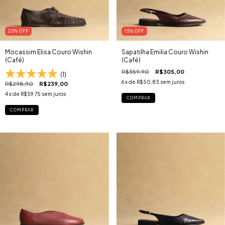
20
% OFF
15
% OFF
Mocassim Elisa Couro Wishin
Sapatilha Emilia Couro Wishin
(Café)
(Café)
R$359,90
R$305,00
(1)
6
x de
R$50,83
sem juros
R$298,90
R$239,00
4
x de
R$59,75
sem juros
COMPRAR
COMPRAR