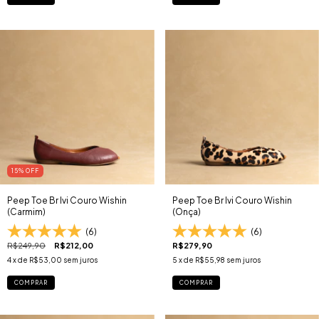
15
% OFF
Peep Toe Br Ivi Couro Wishin
Peep Toe Br Ivi Couro Wishin
(Carmim)
(Onça)
(6)
(6)
R$249,90
R$212,00
R$279,90
4
x de
R$53,00
sem juros
5
x de
R$55,98
sem juros
COMPRAR
COMPRAR