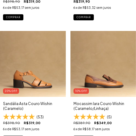
R$398,90
R$319,00
R$319,90
6
x de
R$53,17
sem juros
6
x de
R$53,32
sem juros
COMPRAR
COMPRAR
20
% OFF
10
% OFF
Sandália Asta Couro Wishin
Mocassim Iara Couro Wishin
(Caramelo)
(Caramelo/Linhaça)
(53)
(5)
R$398,90
R$319,00
R$389,90
R$349,00
6
x de
R$53,17
sem juros
6
x de
R$58,17
sem juros