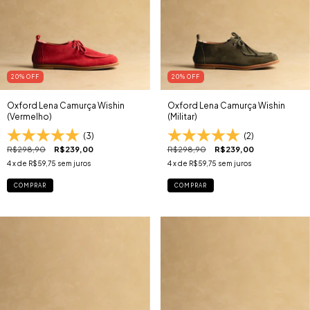
20
% OFF
20
% OFF
Oxford Lena Camurça Wishin
Oxford Lena Camurça Wishin
(Vermelho)
(Militar)
(3)
(2)
R$298,90
R$239,00
R$298,90
R$239,00
4
x de
R$59,75
sem juros
4
x de
R$59,75
sem juros
COMPRAR
COMPRAR