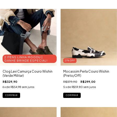
2 ITENS LINHA MOODU |
GANHE BRINDE ESPECIAL!
21
% OFF
Clog Lavi Camurça Couro Wishin
Mocassim Perla Couro Wishin
(Verde Militar)
(Preto/Off)
R$329,90
R$379,90
R$299,00
6
x de
R$54,98
sem juros
5
x de
R$59,80
sem juros
COMPRAR
COMPRAR