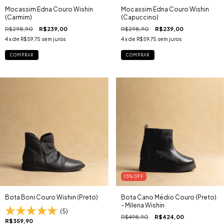
Mocassim Edna Couro Wishin
Mocassim Edna Couro Wishin
(Carmim)
(Capuccino)
R$298,90
R$239,00
R$298,90
R$239,00
4
x de
R$59,75
sem juros
4
x de
R$59,75
sem juros
COMPRAR
COMPRAR
15
% OFF
Bota Boni Couro Wishin (Preto)
Bota Cano Médio Couro (Preto)
- Milena Wishin
(5)
R$498,90
R$424,00
R$359,90