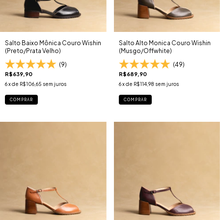
Salto Baixo Mônica Couro Wishin
Salto Alto Monica Couro Wishin
(Preto/Prata Velho)
(Musgo/Offwhite)
(9)
(49)
R$639,90
R$689,90
6
x de
R$106,65
sem juros
6
x de
R$114,98
sem juros
COMPRAR
COMPRAR