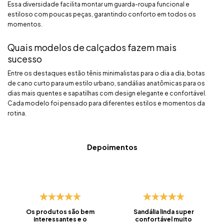
Essa diversidade facilita montar um guarda-roupa funcional e
estiloso com poucas peças, garantindo conforto em todos os
momentos.
Quais modelos de calçados fazem mais
sucesso
Entre os destaques estão tênis minimalistas para o dia a dia, botas
de cano curto para um estilo urbano, sandálias anatômicas para os
dias mais quentes e sapatilhas com design elegante e confortável.
Cada modelo foi pensado para diferentes estilos e momentos da
rotina.
Depoimentos
Os produtos são bem
Sandália linda super
interessantes e o
confortável muito