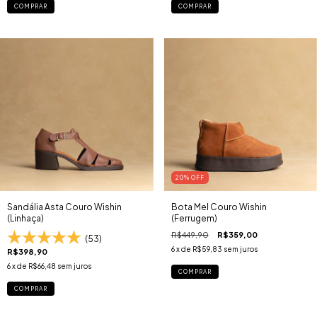
COMPRAR
COMPRAR
20
% OFF
Sandália Asta Couro Wishin
Bota Mel Couro Wishin
(Linhaça)
(Ferrugem)
R$449,90
R$359,00
(53)
6
x de
R$59,83
sem juros
R$398,90
6
x de
R$66,48
sem juros
COMPRAR
COMPRAR