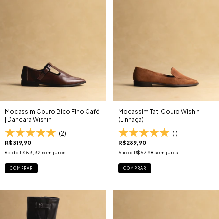
Mocassim Couro Bico Fino Café
Mocassim Tati Couro Wishin
| Dandara Wishin
(Linhaça)
(2)
(1)
R$319,90
R$289,90
6
x de
R$53,32
sem juros
5
x de
R$57,98
sem juros
COMPRAR
COMPRAR