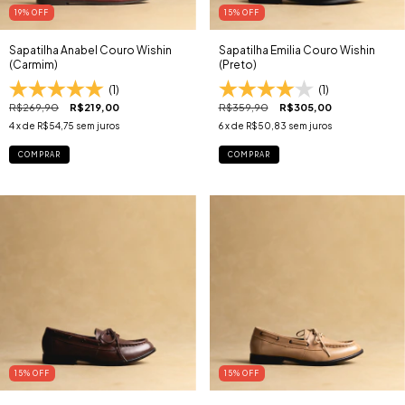
19
% OFF
15
% OFF
Sapatilha Anabel Couro Wishin
Sapatilha Emilia Couro Wishin
(Carmim)
(Preto)
(1)
(1)
R$269,90
R$219,00
R$359,90
R$305,00
4
x de
R$54,75
sem juros
6
x de
R$50,83
sem juros
COMPRAR
COMPRAR
15
% OFF
15
% OFF