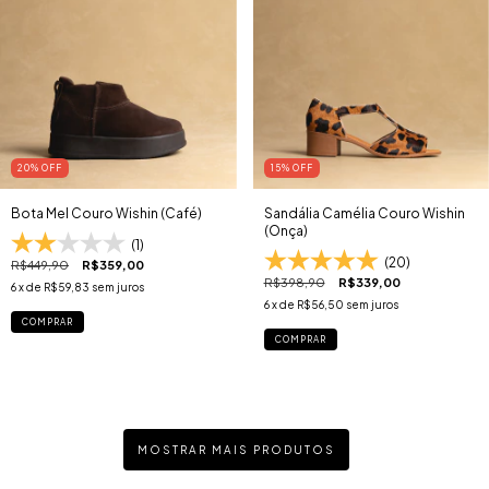
20
% OFF
15
% OFF
Bota Mel Couro Wishin (Café)
Sandália Camélia Couro Wishin
(Onça)
(1)
(20)
R$449,90
R$359,00
R$398,90
R$339,00
6
x de
R$59,83
sem juros
6
x de
R$56,50
sem juros
COMPRAR
COMPRAR
MOSTRAR MAIS PRODUTOS