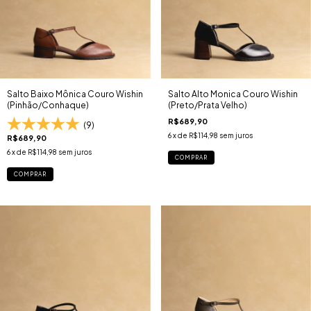
Salto Baixo Mônica Couro Wishin
Salto Alto Monica Couro Wishin
(Pinhão/Conhaque)
(Preto/Prata Velho)
R$689,90
(9)
6
x de
R$114,98
sem juros
R$689,90
6
x de
R$114,98
sem juros
COMPRAR
COMPRAR