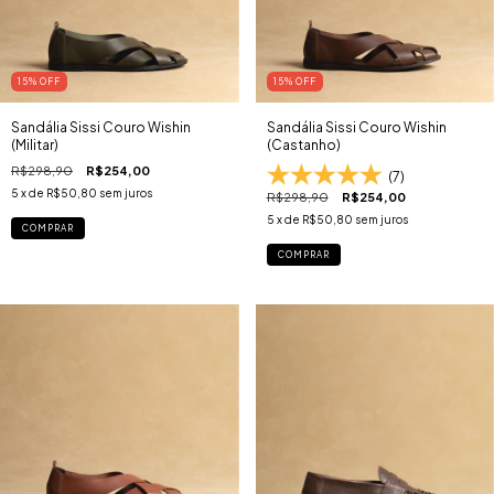
15
% OFF
15
% OFF
Sandália Sissi Couro Wishin
Sandália Sissi Couro Wishin
(Militar)
(Castanho)
R$298,90
R$254,00
(7)
5
x de
R$50,80
sem juros
R$298,90
R$254,00
5
x de
R$50,80
sem juros
COMPRAR
COMPRAR