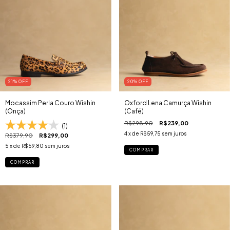
21
% OFF
20
% OFF
Mocassim Perla Couro Wishin
Oxford Lena Camurça Wishin
(Onça)
(Café)
R$298,90
R$239,00
(1)
4
x de
R$59,75
sem juros
R$379,90
R$299,00
5
x de
R$59,80
sem juros
COMPRAR
COMPRAR