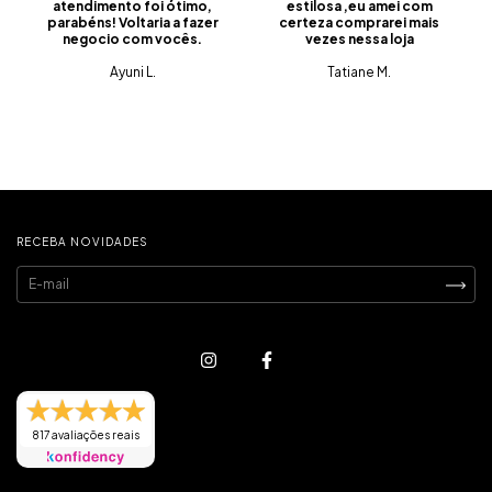
atendimento foi ótimo,
estilosa ,eu amei com
parabéns! Voltaria a fazer
certeza comprarei mais
negocio com vocês.
vezes nessa loja
Ayuni L.
Tatiane M.
RECEBA NOVIDADES
817 avaliações reais