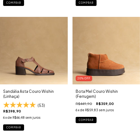
COMPRAR
COMPRAR
20
% OFF
Sandália Asta Couro Wishin
Bota Mel Couro Wishin
(Linhaça)
(Ferrugem)
R$449,90
R$359,00
(53)
6
x de
R$59,83
sem juros
R$398,90
6
x de
R$66,48
sem juros
COMPRAR
COMPRAR