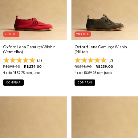
20
% OFF
20
% OFF
Oxford Lena Camurça Wishin
Oxford Lena Camurça Wishin
(Vermelho)
(Militar)
(3)
(2)
R$298,90
R$239,00
R$298,90
R$239,00
4
x de
R$59,75
sem juros
4
x de
R$59,75
sem juros
COMPRAR
COMPRAR