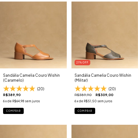
21
% OFF
Sandália Camelia Couro Wishin
Sandália Camelia Couro Wishin
(Caramelo)
(Militar)
(20)
(20)
R$389,90
R$389,90
R$309,00
6
x de
R$64,98
sem juros
6
x de
R$51,50
sem juros
COMPRAR
COMPRAR