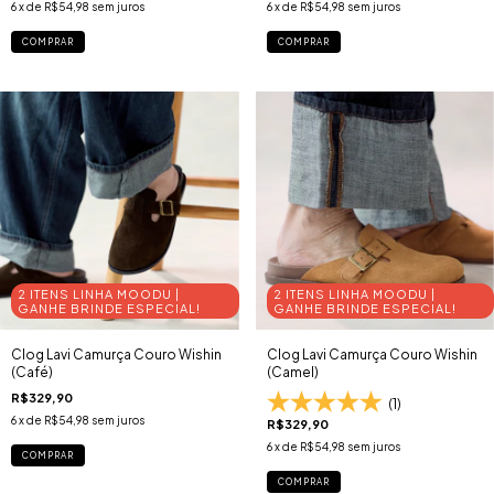
6
x de
R$54,98
sem juros
6
x de
R$54,98
sem juros
COMPRAR
COMPRAR
2 ITENS LINHA MOODU |
2 ITENS LINHA MOODU |
GANHE BRINDE ESPECIAL!
GANHE BRINDE ESPECIAL!
Clog Lavi Camurça Couro Wishin
Clog Lavi Camurça Couro Wishin
(Café)
(Camel)
R$329,90
(1)
6
x de
R$54,98
sem juros
R$329,90
6
x de
R$54,98
sem juros
COMPRAR
COMPRAR