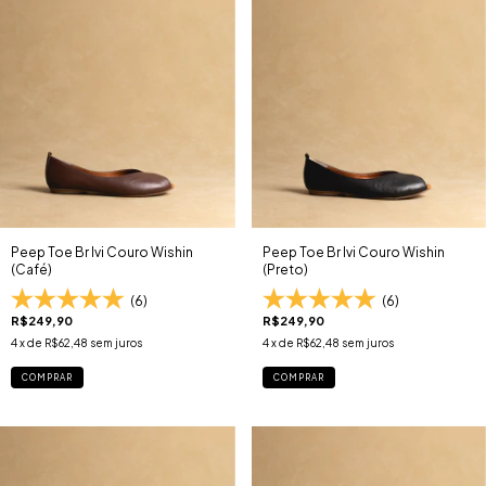
Peep Toe Br Ivi Couro Wishin
Peep Toe Br Ivi Couro Wishin
(Café)
(Preto)
(6)
(6)
R$249,90
R$249,90
4
x de
R$62,48
sem juros
4
x de
R$62,48
sem juros
COMPRAR
COMPRAR