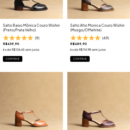
Salto Baixo Mônica Couro Wishin
Salto Alto Monica Couro Wishin
(Preto/Prata Velho)
(Musgo/Offwhite)
(9)
(49)
R$639,90
R$689,90
6
x de
R$106,65
sem juros
6
x de
R$114,98
sem juros
COMPRAR
COMPRAR