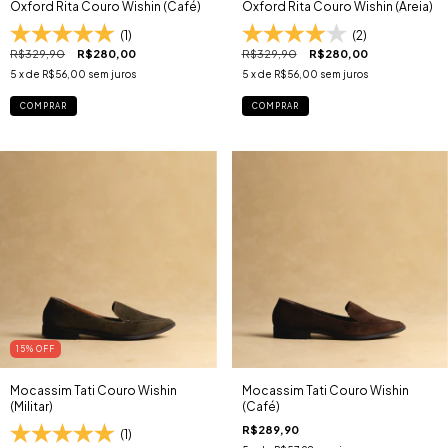
Oxford Rita Couro Wishin (Café)
Oxford Rita Couro Wishin (Areia)
(1)
(2)
R$329,90
R$280,00
R$329,90
R$280,00
5
x de
R$56,00
sem juros
5
x de
R$56,00
sem juros
COMPRAR
COMPRAR
15
% OFF
Mocassim Tati Couro Wishin
Mocassim Tati Couro Wishin
(Militar)
(Café)
R$289,90
(1)