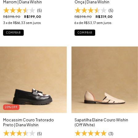
Marrom | Diana Wishin
Onça | Diana Wishin
(5)
(5)
R$398,90
R$199,00
R$398,90
R$319,00
3
x de
R$66,33
sem juros
6
x de
R$53,17
sem juros
COMPRAR
COMPRAR
20
% OFF
Mocassim Couro Tratorado
Sapatilha Elaine Couro Wishin
Preto | Diana Wishin
(Off White)
(5)
(3)