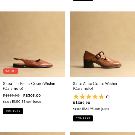
15
% OFF
Sapatilha Emilia Couro Wishin
Salto Alice Couro Wishin
(Caramelo)
(Caramelo)
R$359,90
R$305,00
(1)
6
x de
R$50,83
sem juros
R$389,90
6
x de
R$64,98
sem juros
COMPRAR
COMPRAR