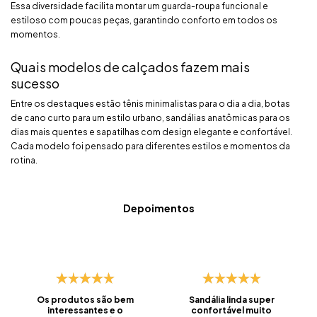
Essa diversidade facilita montar um guarda-roupa funcional e
estiloso com poucas peças, garantindo conforto em todos os
momentos.
Quais modelos de calçados fazem mais
sucesso
Entre os destaques estão tênis minimalistas para o dia a dia, botas
de cano curto para um estilo urbano, sandálias anatômicas para os
dias mais quentes e sapatilhas com design elegante e confortável.
Cada modelo foi pensado para diferentes estilos e momentos da
rotina.
Depoimentos
Os produtos são bem
Sandália linda super
interessantes e o
confortável muito