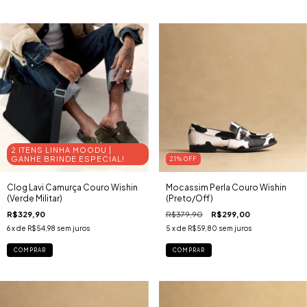
2 ITENS LINHA MOODU |
GANHE BRINDE ESPECIAL!
21
% OFF
Clog Lavi Camurça Couro Wishin
Mocassim Perla Couro Wishin
(Verde Militar)
(Preto/Off)
R$329,90
R$379,90
R$299,00
6
x de
R$54,98
sem juros
5
x de
R$59,80
sem juros
COMPRAR
COMPRAR