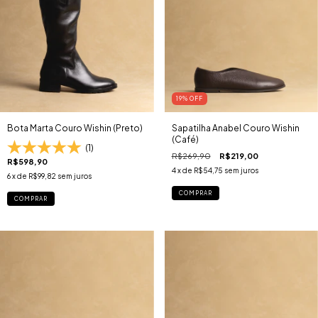
19
% OFF
Bota Marta Couro Wishin (Preto)
Sapatilha Anabel Couro Wishin
(Café)
(1)
R$269,90
R$219,00
R$598,90
4
x de
R$54,75
sem juros
6
x de
R$99,82
sem juros
COMPRAR
COMPRAR