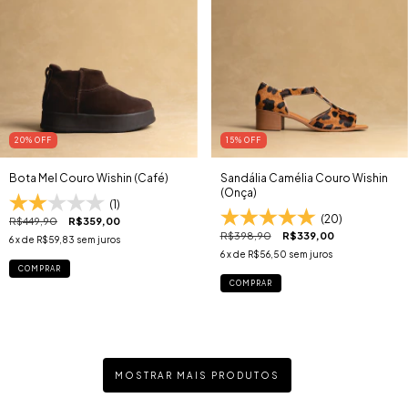
20
% OFF
15
% OFF
Bota Mel Couro Wishin (Café)
Sandália Camélia Couro Wishin
(Onça)
(1)
(20)
R$449,90
R$359,00
R$398,90
R$339,00
6
x de
R$59,83
sem juros
6
x de
R$56,50
sem juros
COMPRAR
COMPRAR
MOSTRAR MAIS PRODUTOS