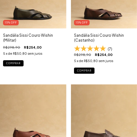
15
% OFF
15
% OFF
Sandália Sissi Couro Wishin
Sandália Sissi Couro Wishin
(Militar)
(Castanho)
R$298,90
R$254,00
(7)
5
x de
R$50,80
sem juros
R$298,90
R$254,00
5
x de
R$50,80
sem juros
COMPRAR
COMPRAR