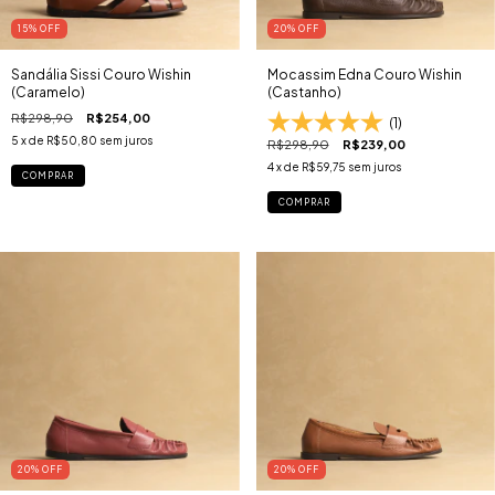
15
% OFF
20
% OFF
Sandália Sissi Couro Wishin
Mocassim Edna Couro Wishin
(Caramelo)
(Castanho)
R$298,90
R$254,00
(1)
5
x de
R$50,80
sem juros
R$298,90
R$239,00
4
x de
R$59,75
sem juros
COMPRAR
COMPRAR
20
% OFF
20
% OFF