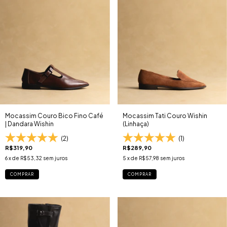
Mocassim Couro Bico Fino Café
Mocassim Tati Couro Wishin
| Dandara Wishin
(Linhaça)
(2)
(1)
R$319,90
R$289,90
6
x de
R$53,32
sem juros
5
x de
R$57,98
sem juros
COMPRAR
COMPRAR