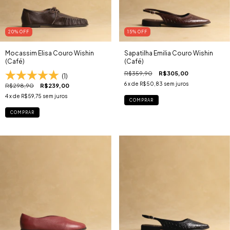
20
% OFF
15
% OFF
Mocassim Elisa Couro Wishin
Sapatilha Emilia Couro Wishin
(Café)
(Café)
R$359,90
R$305,00
(1)
6
x de
R$50,83
sem juros
R$298,90
R$239,00
4
x de
R$59,75
sem juros
COMPRAR
COMPRAR