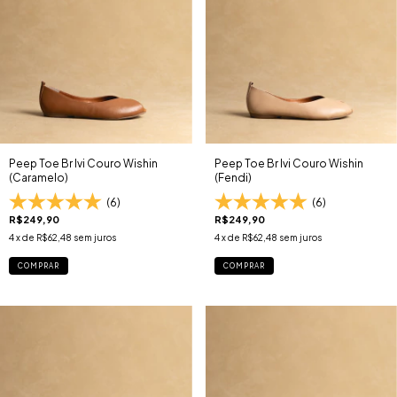
Peep Toe Br Ivi Couro Wishin
Peep Toe Br Ivi Couro Wishin
(Caramelo)
(Fendi)
(6)
(6)
R$249,90
R$249,90
4
x de
R$62,48
sem juros
4
x de
R$62,48
sem juros
COMPRAR
COMPRAR