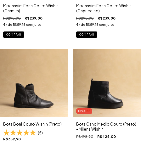
Mocassim Edna Couro Wishin
Mocassim Edna Couro Wishin
(Carmim)
(Capuccino)
R$298,90
R$239,00
R$298,90
R$239,00
4
x de
R$59,75
sem juros
4
x de
R$59,75
sem juros
COMPRAR
COMPRAR
15
% OFF
Bota Boni Couro Wishin (Preto)
Bota Cano Médio Couro (Preto)
- Milena Wishin
(5)
R$498,90
R$424,00
R$359,90