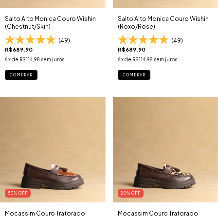
Salto Alto Monica Couro Wishin
Salto Alto Monica Couro Wishin
(Chestnut/Skin)
(Roxo/Rose)
(49)
(49)
R$689,90
R$689,90
6
x de
R$114,98
sem juros
6
x de
R$114,98
sem juros
COMPRAR
COMPRAR
50
% OFF
20
% OFF
Mocassim Couro Tratorado
Mocassim Couro Tratorado