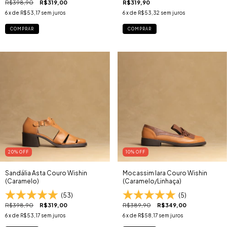
R$398,90
R$319,00
R$319,90
6
x de
R$53,17
sem juros
6
x de
R$53,32
sem juros
COMPRAR
COMPRAR
20
% OFF
10
% OFF
Sandália Asta Couro Wishin
Mocassim Iara Couro Wishin
(Caramelo)
(Caramelo/Linhaça)
(53)
(5)
R$398,90
R$319,00
R$389,90
R$349,00
6
x de
R$53,17
sem juros
6
x de
R$58,17
sem juros