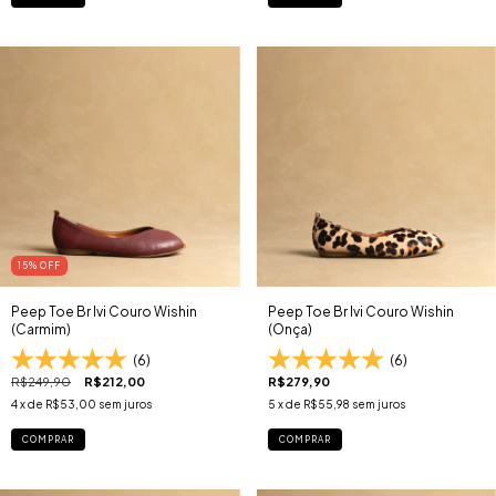
15
% OFF
Peep Toe Br Ivi Couro Wishin
Peep Toe Br Ivi Couro Wishin
(Carmim)
(Onça)
(6)
(6)
R$249,90
R$212,00
R$279,90
4
x de
R$53,00
sem juros
5
x de
R$55,98
sem juros
COMPRAR
COMPRAR