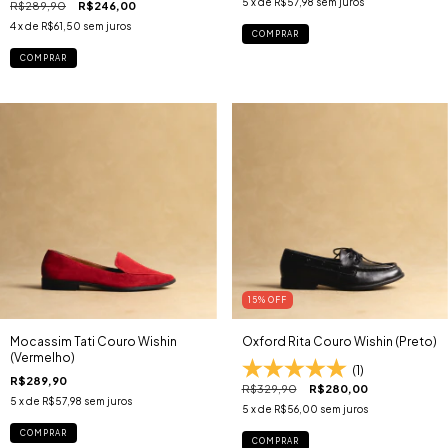
5
x de
R$57,98
sem juros
R$289,90
R$246,00
4
x de
R$61,50
sem juros
COMPRAR
COMPRAR
15
% OFF
Mocassim Tati Couro Wishin
Oxford Rita Couro Wishin (Preto)
(Vermelho)
(1)
R$289,90
R$329,90
R$280,00
5
x de
R$57,98
sem juros
5
x de
R$56,00
sem juros
COMPRAR
COMPRAR