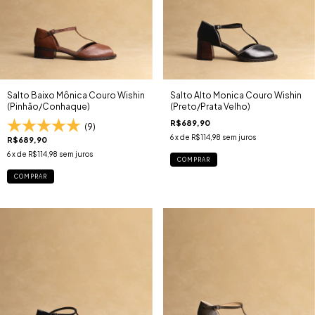
Salto Baixo Mônica Couro Wishin
Salto Alto Monica Couro Wishin
(Pinhão/Conhaque)
(Preto/Prata Velho)
R$689,90
(9)
6
x de
R$114,98
sem juros
R$689,90
6
x de
R$114,98
sem juros
COMPRAR
COMPRAR