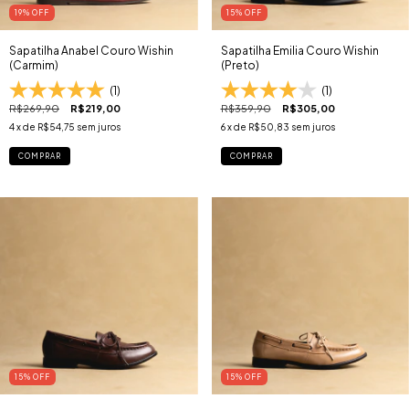
19
% OFF
15
% OFF
Sapatilha Anabel Couro Wishin
Sapatilha Emilia Couro Wishin
(Carmim)
(Preto)
(1)
(1)
R$269,90
R$219,00
R$359,90
R$305,00
4
x de
R$54,75
sem juros
6
x de
R$50,83
sem juros
COMPRAR
COMPRAR
15
% OFF
15
% OFF