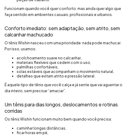
Funcionam quando você quer conforto: mas ainda quer algo que
faça sentido em ambientes casuais, profissionais e urbanos.
Conforto imediato: sem adaptação, sem atrito, sem
calcanhar machucado
O tênis Wishin nasceu com uma prioridade: nada pode machucar.
Por isso, usamos:
acolchoamento suave no calcanhar,
materiais flexíveis que cedem com o uso,
palmilhas confortáveis,
solas estáveis que acompanham o movimento natural,
detalhes que evitam atrito e pressão lateral.
É aquele tipo de tênis que você calça e já sente que vai aguentar o
dia inteiro, sem precisar “amaciar”.
Um tênis para dias longos, deslocamentos e rotinas
corridas
Os tênis Wishin funcionam muito bem quando você precisa:
caminhar longas distâncias,
ficar horas em pé,