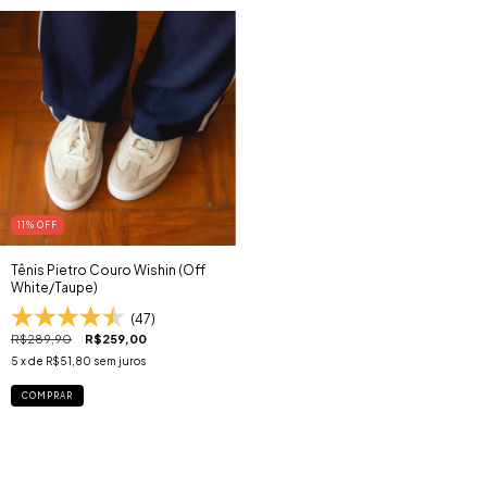
11
% OFF
Tênis Pietro Couro Wishin (Off
White/Taupe)
(47)
R$289,90
R$259,00
5
x de
R$51,80
sem juros
COMPRAR