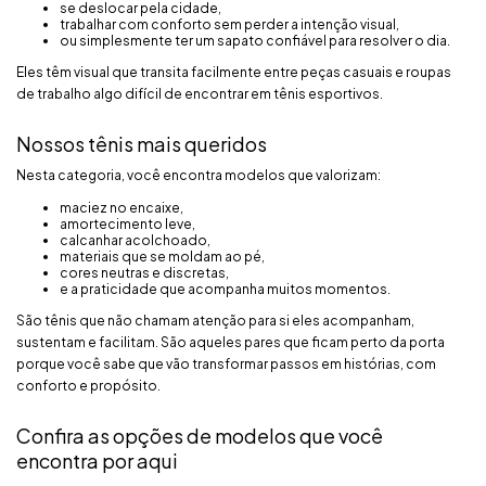
se deslocar pela cidade,
trabalhar com conforto sem perder a intenção visual,
ou simplesmente ter um sapato confiável para resolver o dia.
Eles têm visual que transita facilmente entre peças casuais e roupas
de trabalho algo difícil de encontrar em tênis esportivos.
Nossos tênis mais queridos
Nesta categoria, você encontra modelos que valorizam:
maciez no encaixe,
amortecimento leve,
calcanhar acolchoado,
materiais que se moldam ao pé,
cores neutras e discretas,
e a praticidade que acompanha muitos momentos.
São tênis que não chamam atenção para si eles acompanham,
sustentam e facilitam. São aqueles pares que ficam perto da porta
porque você sabe que vão transformar passos em histórias, com
conforto e propósito.
Confira as opções de modelos que você
encontra por aqui