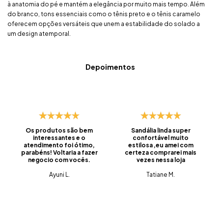
à anatomia do pé e mantém a elegância por muito mais tempo. Além
do branco, tons essenciais como o tênis preto e o tênis caramelo
oferecem opções versáteis que unem a estabilidade do solado a
um design atemporal.
Depoimentos
Os produtos são bem
Sandália linda super
interessantes e o
confortável muito
atendimento foi ótimo,
estilosa ,eu amei com
parabéns! Voltaria a fazer
certeza comprarei mais
negocio com vocês.
vezes nessa loja
Ayuni L.
Tatiane M.