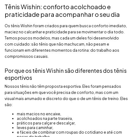
Tênis Wishin: conforto acolchoado e
praticidade para acompanhar o seu dia
Os tênis Wishin foram criados para quem busca conforto imediato,
maciez no calcanhar e praticidade para se movimentar o dia todo.
Temos poucos modelos, mas cada um deles foi desenvolvido
com cuidado: são tênis que não machucam, não pesam e
funcionam em diferentes momentos da rotina: do trabalho aos
compromissos casuais.
Por que os tênis Wishin são diferentes dos tênis
esportivos
Nossos tênis não têm proposta esportiva. Eles foram pensados
para situações em que você precisa de conforto, mas com um
visual mais arrumado e discreto do que o de um tênis de treino. Eles
são:
mais macios no encaixe,
acolchoados na parte traseira,
práticos para calçar e descalçar,
leves para caminhar,
e fáceis de combinar com roupas do cotidiano e até com
peças de trabalho.