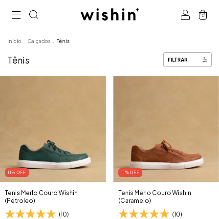
0
Início
.
Calçados
.
Tênis
Tênis
FILTRAR
11
% OFF
11
% OFF
Tenis Merlo Couro Wishin
Tenis Merlo Couro Wishin
(Petroleo)
(Caramelo)
(10)
(10)