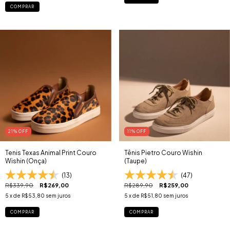
COMPRAR
21
% OFF
11
% OFF
Tenis Texas Animal Print Couro
Tênis Pietro Couro Wishin
Wishin (Onça)
(Taupe)
(13)
(47)
R$339,90
R$269,00
R$289,90
R$259,00
5
x de
R$53,80
sem juros
5
x de
R$51,80
sem juros
COMPRAR
COMPRAR