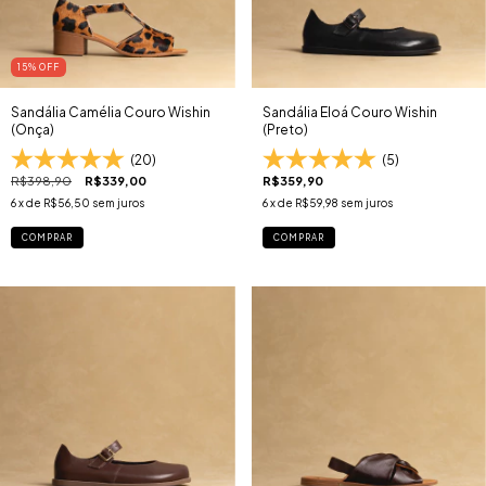
15
% OFF
Sandália Camélia Couro Wishin
Sandália Eloá Couro Wishin
(Onça)
(Preto)
(20)
(5)
R$398,90
R$339,00
R$359,90
6
x de
R$56,50
sem juros
6
x de
R$59,98
sem juros
COMPRAR
COMPRAR