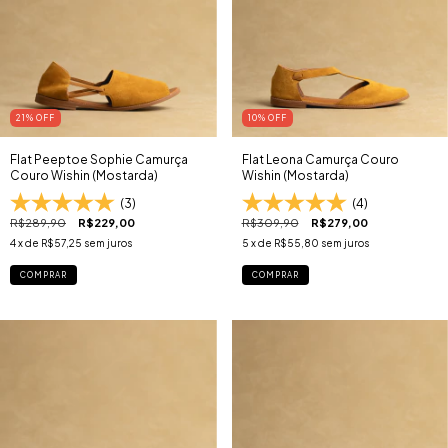
21
% OFF
10
% OFF
Flat Peeptoe Sophie Camurça
Flat Leona Camurça Couro
Couro Wishin (Mostarda)
Wishin (Mostarda)
(3)
(4)
R$289,90
R$229,00
R$309,90
R$279,00
4
x de
R$57,25
sem juros
5
x de
R$55,80
sem juros
COMPRAR
COMPRAR