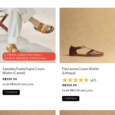
2 ITENS LINHA MOODU |
GANHE BRINDE ESPECIAL!
Sandalia Fivela Dupla Couro
Flat Leona Couro Wishin
Wishin (Camel)
(Linhaça)
R$339,90
(47)
6
x de
R$56,65
sem juros
R$309,90
6
x de
R$51,65
sem juros
COMPRAR
COMPRAR