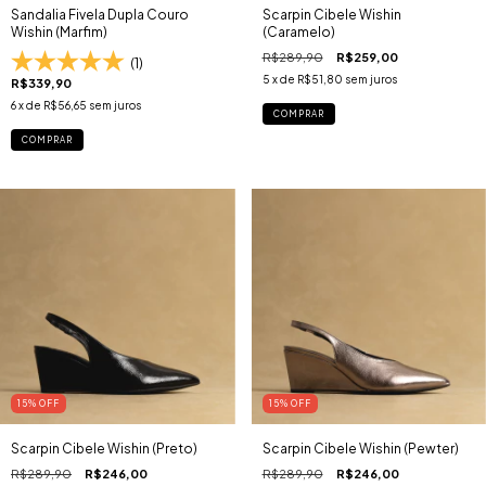
Sandalia Fivela Dupla Couro
Scarpin Cibele Wishin
Wishin (Marfim)
(Caramelo)
R$289,90
R$259,00
(1)
5
x de
R$51,80
sem juros
R$339,90
6
x de
R$56,65
sem juros
COMPRAR
COMPRAR
15
% OFF
15
% OFF
Scarpin Cibele Wishin (Preto)
Scarpin Cibele Wishin (Pewter)
R$289,90
R$246,00
R$289,90
R$246,00