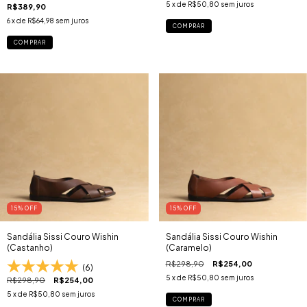
5
x de
R$50,80
sem juros
R$389,90
6
x de
R$64,98
sem juros
COMPRAR
COMPRAR
15
% OFF
15
% OFF
Sandália Sissi Couro Wishin
Sandália Sissi Couro Wishin
(Castanho)
(Caramelo)
R$298,90
R$254,00
(6)
5
x de
R$50,80
sem juros
R$298,90
R$254,00
5
x de
R$50,80
sem juros
COMPRAR