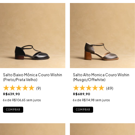
Salto Baixo Mônica Couro Wishin
Salto Alto Monica Couro Wishin
(Preto/Prata Velho)
(Musgo/Offwhite)
(9)
(49)
R$639,90
R$689,90
6
x de
R$106,65
sem juros
6
x de
R$114,98
sem juros
COMPRAR
COMPRAR