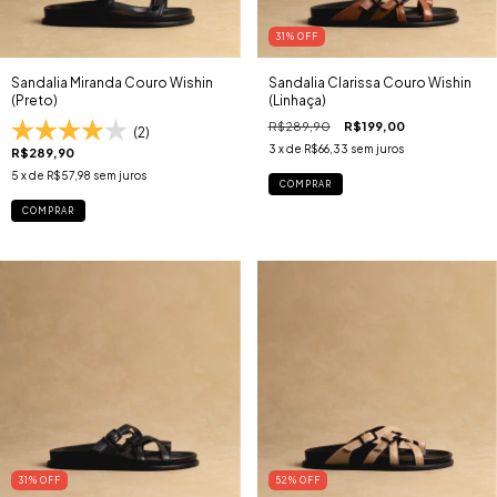
31
% OFF
Sandalia Miranda Couro Wishin
Sandalia Clarissa Couro Wishin
(Preto)
(Linhaça)
R$289,90
R$199,00
(2)
3
x de
R$66,33
sem juros
R$289,90
5
x de
R$57,98
sem juros
COMPRAR
COMPRAR
31
% OFF
52
% OFF