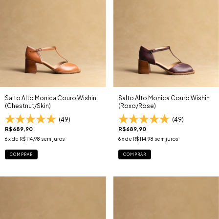
Salto Alto Monica Couro Wishin
Salto Alto Monica Couro Wishin
(Chestnut/Skin)
(Roxo/Rose)
(49)
(49)
R$689,90
R$689,90
6
x de
R$114,98
sem juros
6
x de
R$114,98
sem juros
COMPRAR
COMPRAR