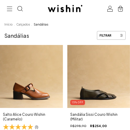
0
Início
.
Calçados
.
Sandálias
Sandálias
FILTRAR
15
% OFF
Salto Alice Couro Wishin
Sandália Sissi Couro Wishin
(Caramelo)
(Militar)
R$298,90
R$254,00
(1)