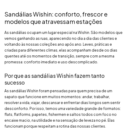
Sandálias Wishin: conforto, frescor e
modelos que atravessam estações
As sandálias ocupam um lugar especial na Wishin. São modelos que
vemos ganhando as ruas, aparecendo no dia a dia das clientes e
voltando às nossas coleções ano após ano. Leves, práticas e
criadas para diferentes climas, elas acompanham desde os dias
quentes até os momentos de transição, sempre com a mesma
promessa: conforto imediato e uso descomplicado.
Por que as sandálias Wishin fazem tanto
sucesso
As sandálias Wishin foram pensadas para quem precisa de um
sapato que funcione em muitos momentos: andar, trabalhar,
resolver a vida, viajar, descansar e enfrentar dias longos sem sentir
desconforto. Por isso, temos uma variedade grande de formatos:
flats, flatforms, papetes, fishermen e saltos todos com foco no
encaixe macio, na utilidade e na sensação de leveza no pé. Elas
funcionam porque respeitam a rotina das nossas clientes.