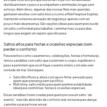
distribuem bem o peso e acompanham caminhadas longas sem
esforço. Além disso, algumas das nossas flats mais queridas
ganharam versões com salto bloco (como a Midi Peeptoe Sophie),
mantendo a mesma sensação de segurança: apenas com um
pouco mais de presença. São opções ideais para quem precisa de
um salto confortável para trabalhar, caminhar mais ou para dias
longos que exigem um sapato que não pesa.
Saltos altos para festas e ocasiões especiais (sem
perder o conforto)
Para eventos como casamentos, celebrações, festas e formaturas,
temos sandálias com salto que sustentam o corpo, equilibram o
peso e permitem que você fique o evento inteiro com elas sem
vontade de tirar. Destaques:
Salto Alto Monica: altura com apoio firme, pensado para
quem quer presença sem sacrifício.
Midi Ginny: salto médio para quem prefere estabilidade,
ideal para cerimônias, festas e ocasiões especiais.
Essas sandálias foram criadas para quem procura um salto “de
evento”, mas não abre mão de conforto real: inclusive para dançar,
caminhar e passar horas em pé.