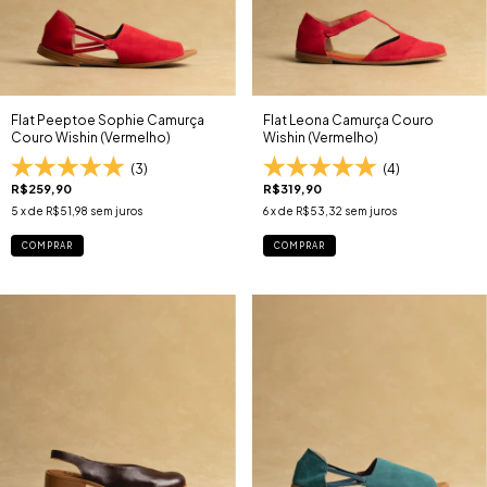
Flat Peeptoe Sophie Camurça
Flat Leona Camurça Couro
Couro Wishin (Vermelho)
Wishin (Vermelho)
(3)
(4)
R$259,90
R$319,90
5
x de
R$51,98
sem juros
6
x de
R$53,32
sem juros
COMPRAR
COMPRAR