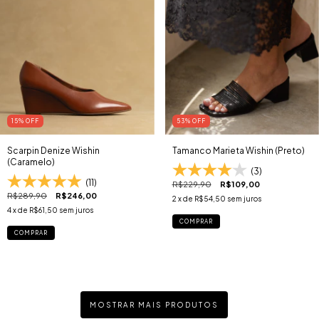
15
% OFF
53
% OFF
Scarpin Denize Wishin
Tamanco Marieta Wishin (Preto)
(Caramelo)
(3)
(11)
R$229,90
R$109,00
R$289,90
R$246,00
2
x de
R$54,50
sem juros
4
x de
R$61,50
sem juros
COMPRAR
COMPRAR
MOSTRAR MAIS PRODUTOS