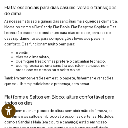
Flats: essenciais para dias casuais, verão e transições
de clima
As nossas flats são algumas das sandálias mais queridas da marca.
Modelos como a Flat Sandy, Flat Paola, Flat Peeptoe Sophie e Flat
Leona são escolhas constantes para dias de calor, para sair de
casa rapidamente ou para composições leves que pedem
conforto. Elas funcionam muito bem para:
o verão,
dias de clima misto,
quem quer frescor mas prefere o calcanhar fechado,
quem precisa de uma sandália que não machuque nem
pressione os dedos ou o peito do pé.
Também temos versões em estilo papete, fisherman e variações
que equilibram praticidade e presença, sem pesar.
Flatforms e Saltos em Bloco: altura confortável para
todos os dias
Para quem quer um pouco de altura sem abrir mão da firmeza, as
flatforms e os saltos em bloco são escolhas certeiras. Modelos
como a Sandália Maia (em couro e camurça) estão em nosso
estoque todo ano porque sustentam o pé com estabilidade,