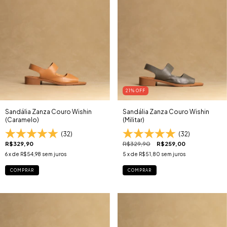
21
% OFF
Sandália Zanza Couro Wishin
Sandália Zanza Couro Wishin
(Caramelo)
(Militar)
(32)
(32)
R$329,90
R$329,90
R$259,00
6
x de
R$54,98
sem juros
5
x de
R$51,80
sem juros
COMPRAR
COMPRAR