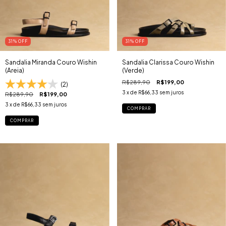
31
% OFF
31
% OFF
Sandalia Miranda Couro Wishin
Sandalia Clarissa Couro Wishin
(Areia)
(Verde)
R$289,90
R$199,00
(2)
3
x de
R$66,33
sem juros
R$289,90
R$199,00
3
x de
R$66,33
sem juros
COMPRAR
COMPRAR