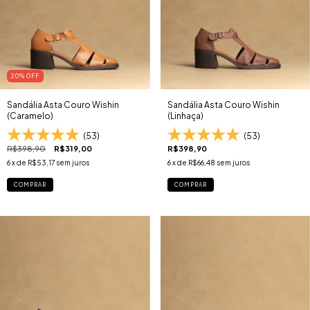
20
% OFF
Sandália Asta Couro Wishin
Sandália Asta Couro Wishin
(Caramelo)
(Linhaça)
(53)
(53)
R$398,90
R$319,00
R$398,90
6
x de
R$53,17
sem juros
6
x de
R$66,48
sem juros
COMPRAR
COMPRAR