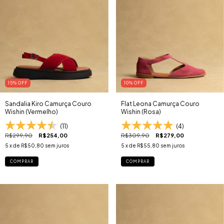
15
% OFF
10
% OFF
Sandalia Kiro Camurça Couro
Flat Leona Camurça Couro
Wishin (Vermelho)
Wishin (Rosa)
(11)
(4)
R$299,90
R$254,00
R$309,90
R$279,00
5
x de
R$50,80
sem juros
5
x de
R$55,80
sem juros
COMPRAR
COMPRAR