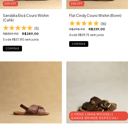
20
% OFF
20
% OFF
Sandália Eloá Couro Wishin
Flat Cindy Couro Wishin (Bonn)
(Café)
(16)
(5)
R$298,90
R$239,00
R$359,90
R$289,00
4
x de
R$59,75
sem juros
5
x de
R$57,80
sem juros
COMPRAR
COMPRAR
2 ITENS LINHA MOODU |
GANHE BRINDE ESPECIAL!