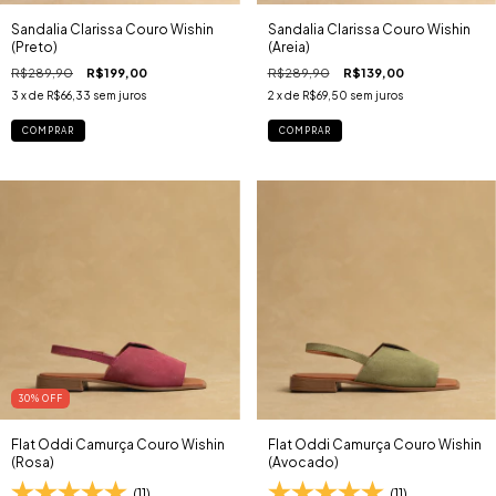
Sandalia Clarissa Couro Wishin
Sandalia Clarissa Couro Wishin
(Preto)
(Areia)
R$289,90
R$199,00
R$289,90
R$139,00
3
x de
R$66,33
sem juros
2
x de
R$69,50
sem juros
COMPRAR
COMPRAR
30
% OFF
Flat Oddi Camurça Couro Wishin
Flat Oddi Camurça Couro Wishin
(Rosa)
(Avocado)
(11)
(11)