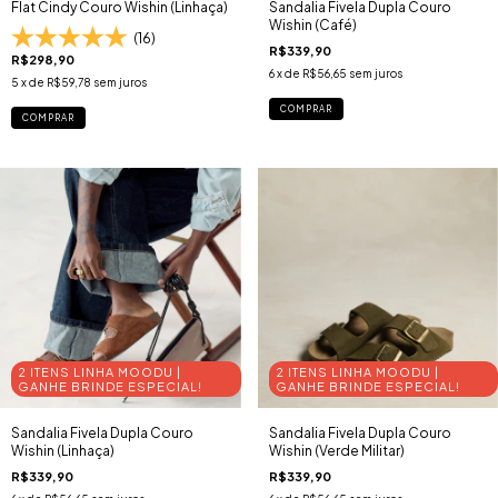
Flat Cindy Couro Wishin (Linhaça)
Sandalia Fivela Dupla Couro
Wishin (Café)
(16)
R$339,90
R$298,90
6
x de
R$56,65
sem juros
5
x de
R$59,78
sem juros
COMPRAR
COMPRAR
2 ITENS LINHA MOODU |
2 ITENS LINHA MOODU |
GANHE BRINDE ESPECIAL!
GANHE BRINDE ESPECIAL!
Sandalia Fivela Dupla Couro
Sandalia Fivela Dupla Couro
Wishin (Linhaça)
Wishin (Verde Militar)
R$339,90
R$339,90