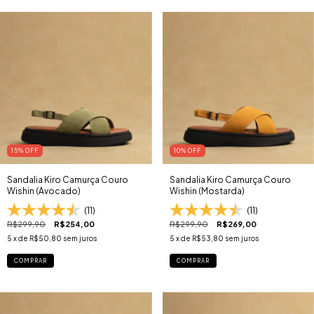
15
% OFF
10
% OFF
Sandalia Kiro Camurça Couro
Sandalia Kiro Camurça Couro
Wishin (Avocado)
Wishin (Mostarda)
(11)
(11)
R$299,90
R$254,00
R$299,90
R$269,00
5
x de
R$50,80
sem juros
5
x de
R$53,80
sem juros
COMPRAR
COMPRAR