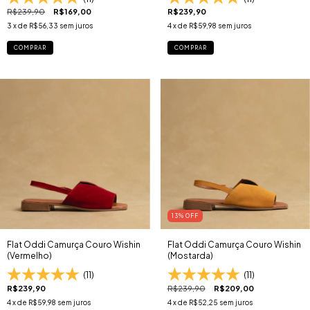
R$239,90
R$169,00
R$239,90
3
x de
R$56,33
sem juros
4
x de
R$59,98
sem juros
COMPRAR
COMPRAR
13
% OFF
Flat Oddi Camurça Couro Wishin
Flat Oddi Camurça Couro Wishin
(Vermelho)
(Mostarda)
(11)
(11)
R$239,90
R$239,90
R$209,00
4
x de
R$59,98
sem juros
4
x de
R$52,25
sem juros