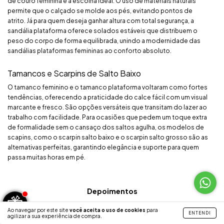
de couro feminina é a escolha ideal. O uso de materiais naturais
permite que o calçado se molde aos pés, evitando pontos de
atrito. Já para quem deseja ganhar altura com total segurança, a
sandália plataforma oferece solados estáveis que distribuem o
peso do corpo de forma equilibrada, unindo a modernidade das
sandálias plataformas femininas ao conforto absoluto.
Tamancos e Scarpins de Salto Baixo
O tamanco feminino e o tamanco plataforma voltaram como fortes
tendências, oferecendo a praticidade do calce fácil com um visual
marcante e fresco. São opções versáteis que transitam do lazer ao
trabalho com facilidade. Para ocasiões que pedem um toque extra
de formalidade sem o cansaço dos saltos agulha, os modelos de
scapins, como o scarpin salto baixo e o scarpin salto grosso são as
alternativas perfeitas, garantindo elegância e suporte para quem
passa muitas horas em pé.
Depoimentos
Ao navegar por este site
você aceita o uso de cookies
para
ENTENDI
agilizar a sua experiência de compra.