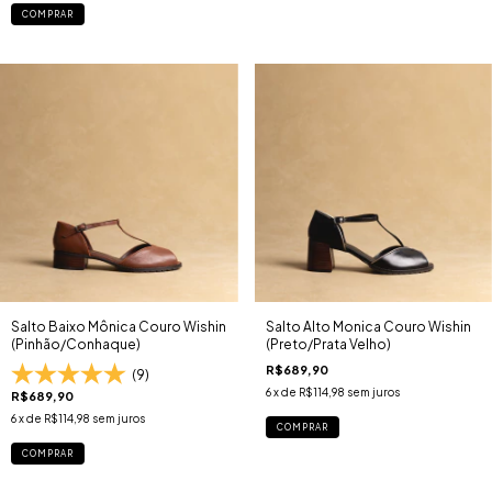
COMPRAR
Salto Baixo Mônica Couro Wishin
Salto Alto Monica Couro Wishin
(Pinhão/Conhaque)
(Preto/Prata Velho)
R$689,90
(9)
6
x de
R$114,98
sem juros
R$689,90
6
x de
R$114,98
sem juros
COMPRAR
COMPRAR