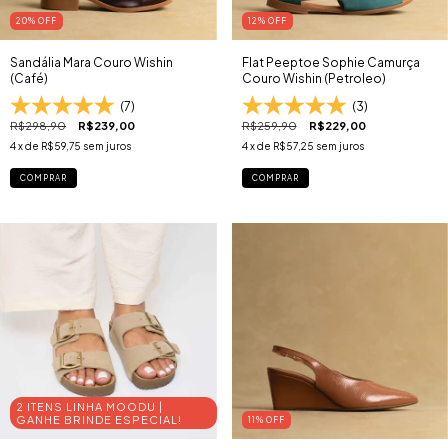
20
% OFF
12
% OFF
Sandália Mara Couro Wishin
Flat Peeptoe Sophie Camurça
(Café)
Couro Wishin (Petroleo)
(7)
(3)
R$298,90
R$239,00
R$259,90
R$229,00
4
x de
R$59,75
sem juros
4
x de
R$57,25
sem juros
COMPRAR
COMPRAR
2 ITENS LINHA MOODU |
GANHE BRINDE ESPECIAL!
11
% OFF