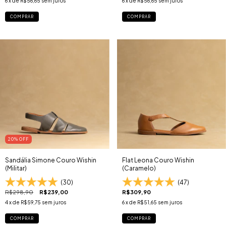
6
x de
R$56,65
sem juros
6
x de
R$56,65
sem juros
COMPRAR
COMPRAR
20
% OFF
Sandália Simone Couro Wishin
Flat Leona Couro Wishin
(Militar)
(Caramelo)
(30)
(47)
R$298,90
R$239,00
R$309,90
4
x de
R$59,75
sem juros
6
x de
R$51,65
sem juros
COMPRAR
COMPRAR