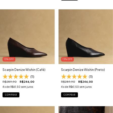
15
% OFF
15
% OFF
Scarpin Denize Wishin (Café)
Scarpin Denize Wishin (Preto)
(11)
(11)
R$289,90
R$246,00
R$289,90
R$246,00
4
x de
R$61,50
sem juros
4
x de
R$61,50
sem juros
COMPRAR
COMPRAR