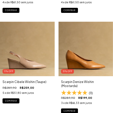
4
x de
R$61,50
sem juros
4
x de
R$61,50
sem juros
COMPRAR
COMPRAR
11
% OFF
31
% OFF
Scarpin Cibele Wishin (Taupe)
Scarpin Denize Wishin
(Mostarda)
R$289,90
R$259,00
(11)
5
x de
R$51,80
sem juros
R$289,90
R$199,00
COMPRAR
3
x de
R$66,33
sem juros
COMPRAR