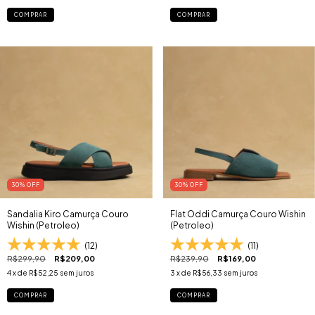
COMPRAR
COMPRAR
30
% OFF
30
% OFF
Sandalia Kiro Camurça Couro
Flat Oddi Camurça Couro Wishin
Wishin (Petroleo)
(Petroleo)
(12)
(11)
R$299,90
R$209,00
R$239,90
R$169,00
4
x de
R$52,25
sem juros
3
x de
R$56,33
sem juros
COMPRAR
COMPRAR