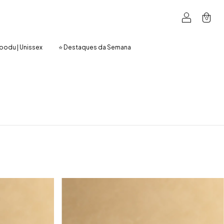
0
oodu | Unissex
⭐ Destaques da Semana