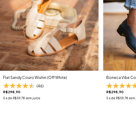
Flat Sandy Couro Wishin (Off White)
Boneca Vibe Cou
(46)
R$298,90
R$298,90
5
x de
R$59,78
sem juros
5
x de
R$59,78
sem 