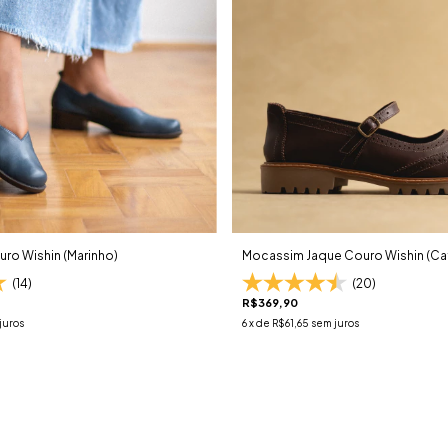
ro Wishin (Marinho)
Mocassim Jaque Couro Wishin (Ca
(14)
(20)
R$369,90
juros
6
x de
R$61,65
sem juros