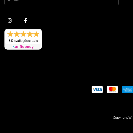
819 avaliações reais
Copyright Wis