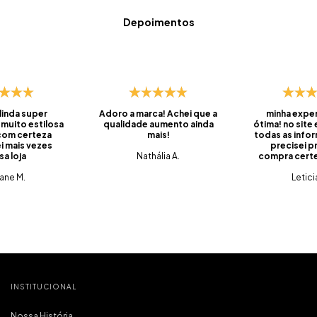
Depoimentos
 linda super
Adoro a marca! Achei que a
minha exper
 muito estilosa
qualidade aumento ainda
ótima! no site
 com certeza
mais!
todas as info
i mais vezes
precisei pr
sa loja
Nathália A.
compra certei
foi super ráp
iane M.
do prazo, ve
Letici
embalado, 
saquinhos qu
pra levar os
viagens. 
produtos q
tem qualidade
tudo muito c
que é o mais
pra mim. foi m
compra e já 
INSTITUCIONAL
marc
Nossa História