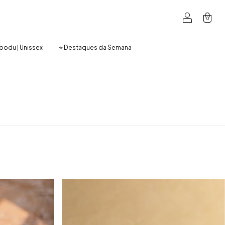
0
oodu | Unissex
⭐ Destaques da Semana