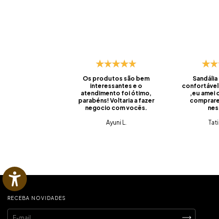
Os produtos são bem
Sandália
interessantes e o
confortável
atendimento foi ótimo,
,eu amei
parabéns! Voltaria a fazer
comprare
negocio com vocês.
nes
Ayuni L.
Tat
RECEBA NOVIDADES