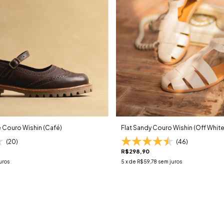
Couro Wishin (Café)
Flat Sandy Couro Wishin (Off White
(20)
(46)
R$298,90
uros
5
x de
R$59,78
sem juros