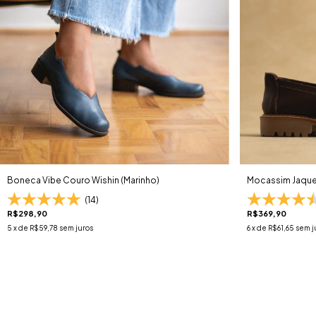
Boneca Vibe Couro Wishin (Marinho)
Mocassim Jaque 
(14)
R$298,90
R$369,90
5
x de
R$59,78
sem juros
6
x de
R$61,65
sem j