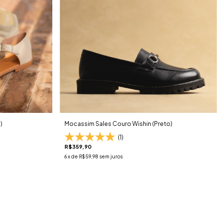
)
Mocassim Sales Couro Wishin (Preto)
(1)
R$359,90
6
x de
R$59,98
sem juros