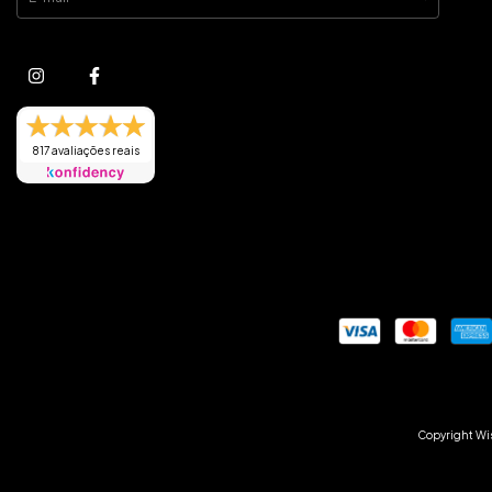
817 avaliações reais
Copyright Wis