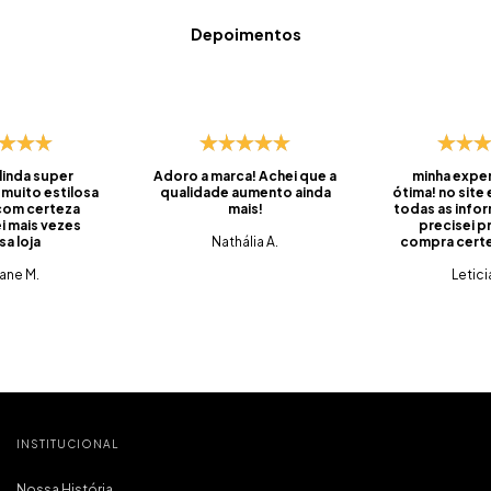
Depoimentos
 linda super
Adoro a marca! Achei que a
minha exper
 muito estilosa
qualidade aumento ainda
ótima! no site
 com certeza
mais!
todas as info
i mais vezes
precisei pr
sa loja
Nathália A.
compra certei
foi super ráp
iane M.
do prazo, ve
Letici
embalado, 
saquinhos qu
pra levar os
viagens. 
produtos q
tem qualidade
tudo muito c
que é o mais
pra mim. foi m
compra e já 
INSTITUCIONAL
marc
Nossa História