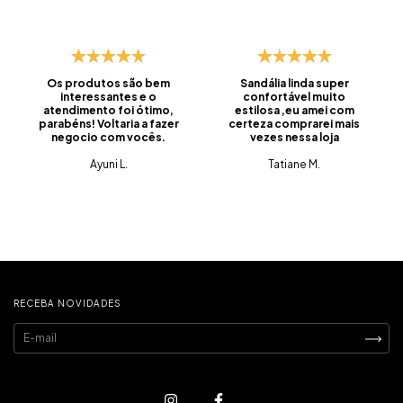
Os produtos são bem
Sandália linda super
interessantes e o
confortável muito
atendimento foi ótimo,
estilosa ,eu amei com
parabéns! Voltaria a fazer
certeza comprarei mais
negocio com vocês.
vezes nessa loja
Ayuni L.
Tatiane M.
RECEBA NOVIDADES