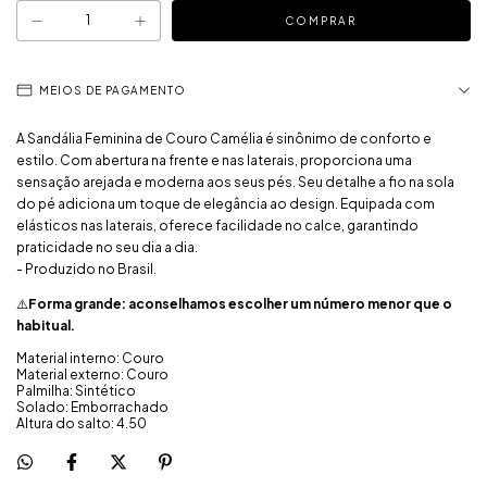
MEIOS DE PAGAMENTO
A Sandália Feminina de Couro Camélia é sinônimo de conforto e
estilo. Com abertura na frente e nas laterais, proporciona uma
sensação arejada e moderna aos seus pés. Seu detalhe a fio na sola
do pé adiciona um toque de elegância ao design. Equipada com
elásticos nas laterais, oferece facilidade no calce, garantindo
praticidade no seu dia a dia.
- Produzido no Brasil.
⚠️
Forma grande: aconselhamos escolher um número menor que o
habitual.
Material interno: Couro
Material externo: Couro
Palmilha: Sintético
Solado: Emborrachado
Altura do salto: 4.50