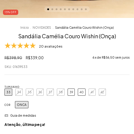
15
% OFF
Início
.
NOVIDADES
.
Sandália Camélia Couro Wishin (Onça)
Sandália Camélia Couro Wishin (Onça)
20 avaliações
R$398,90
R$339,00
6
x de
R$56,50
sem juros
SKU:
01639533
TAMANHO
33
34
35
36
37
38
39
40
41
42
ONCA
COR
Guia de medidas
Atenção, última peça!