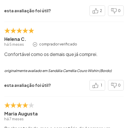
esta avaliação foi útil?
2
0
Helena C.
há 5 meses
comprador verificado
Confortável como os demais que já comprei.
originalmente avaliado em Sandália Camélia Couro Wishin (Bordo)
esta avaliação foi útil?
1
0
Maria Augusta
há 7 meses