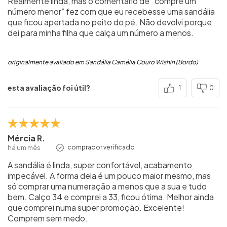
Realmente linda, mas o comentário de “compre um
número menor” fez com que eu recebesse uma sandália
que ficou apertada no peito do pé. Não devolvi porque
dei para minha filha que calça um número a menos.
originalmente avaliado em Sandália Camélia Couro Wishin (Bordo)
esta avaliação foi útil?
1
0
Mércia R.
há um mês
comprador verificado
A sandália é linda, super confortável, acabamento
impecável. A forma dela é um pouco maior mesmo, mas
só comprar uma numeração a menos que a sua e tudo
bem. Calço 34 e comprei a 33, ficou ótima. Melhor ainda
que comprei numa super promoção. Excelente!
Comprem sem medo.