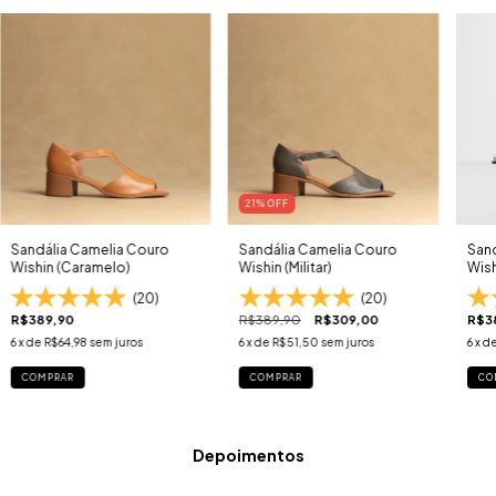
21
% OFF
Sandália Camelia Couro
Sandália Camelia Couro
Sand
Wishin (Caramelo)
Wishin (Militar)
Wish
(20)
(20)
R$389,90
R$389,90
R$309,00
R$3
6
x de
R$64,98
sem juros
6
x de
R$51,50
sem juros
6
x d
COMPRAR
COMPRAR
CO
Depoimentos