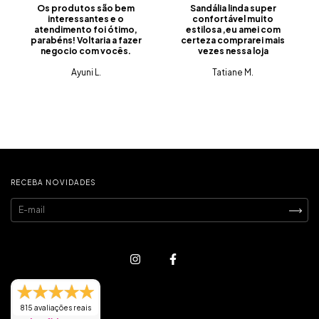
Os produtos são bem
Sandália linda super
interessantes e o
confortável muito
atendimento foi ótimo,
estilosa ,eu amei com
parabéns! Voltaria a fazer
certeza comprarei mais
negocio com vocês.
vezes nessa loja
Ayuni L.
Tatiane M.
RECEBA NOVIDADES
815 avaliações reais