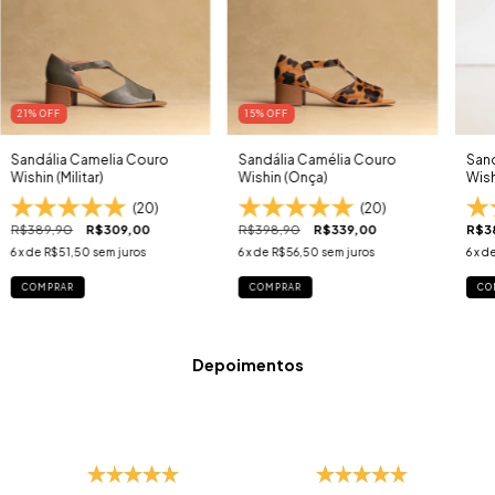
21
% OFF
15
% OFF
Sandália Camelia Couro
Sandália Camélia Couro
Sand
Wishin (Militar)
Wishin (Onça)
Wish
(20)
(20)
R$389,90
R$309,00
R$398,90
R$339,00
R$3
6
x de
R$51,50
sem juros
6
x de
R$56,50
sem juros
6
x d
COMPRAR
COMPRAR
CO
Depoimentos