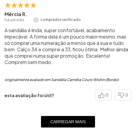
Mércia R.
há um mês
comprador verificado
A sandália é linda, super confortável, acabamento
impecável. A forma dela é um pouco maior mesmo, mas
só comprar uma numeração a menos que a sua e tudo
bem. Calço 34 e comprei a 33, ficou ótima. Melhor ainda
que comprei numa super promoção. Excelente!
Comprem sem medo.
originalmente avaliado em Sandália Camélia Couro Wishin (Bordo)
esta avaliação foi útil?
0
0
CARREGAR MAIS