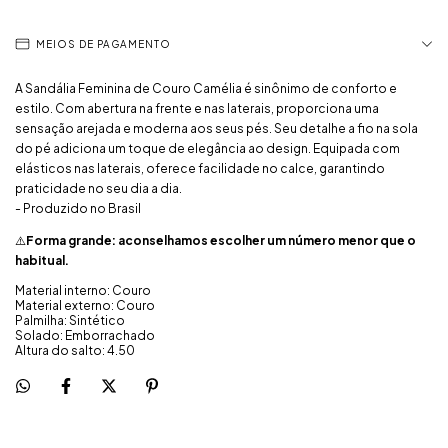
MEIOS DE PAGAMENTO
A Sandália Feminina de Couro Camélia é sinônimo de conforto e
estilo. Com abertura na frente e nas laterais, proporciona uma
sensação arejada e moderna aos seus pés. Seu detalhe a fio na sola
do pé adiciona um toque de elegância ao design. Equipada com
elásticos nas laterais, oferece facilidade no calce, garantindo
praticidade no seu dia a dia.
- Produzido no Brasil
⚠️
Forma grande: aconselhamos escolher um número menor que o
habitual.
Material interno: Couro
Material externo: Couro
Palmilha: Sintético
Solado: Emborrachado
Altura do salto: 4.50