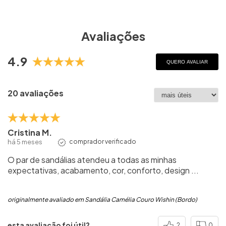
Avaliações
4.9
QUERO AVALIAR
20 avaliações
Cristina M.
há 5 meses
comprador verificado
O par de sandálias atendeu a todas as minhas
expectativas, acabamento, cor, conforto, design ...
originalmente avaliado em Sandália Camélia Couro Wishin (Bordo)
esta avaliação foi útil?
2
0