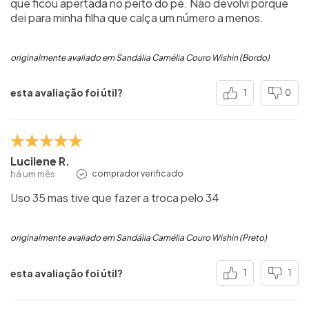
que ficou apertada no peito do pé. Não devolvi porque
dei para minha filha que calça um número a menos.
originalmente avaliado em Sandália Camélia Couro Wishin (Bordo)
esta avaliação foi útil?
1
0
Lucilene R.
há um mês
comprador verificado
Uso 35 mas tive que fazer a troca pelo 34
originalmente avaliado em Sandália Camélia Couro Wishin (Preto)
esta avaliação foi útil?
1
1