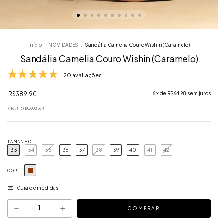
Início
.
NOVIDADES
.
Sandália Camelia Couro Wishin (Caramelo)
Sandália Camelia Couro Wishin (Caramelo)
20 avaliações
R$389,90
6
x de
R$64,98
sem juros
SKU:
01639333
TAMANHO
33
34
35
36
37
38
39
40
41
42
COR
Guia de medidas