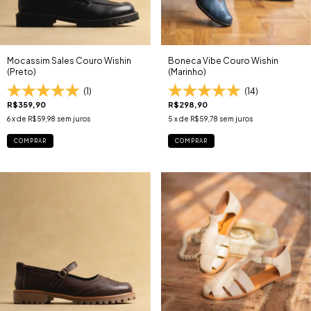
Mocassim Sales Couro Wishin
Boneca Vibe Couro Wishin
(Preto)
(Marinho)
(1)
(14)
R$359,90
R$298,90
6
x de
R$59,98
sem juros
5
x de
R$59,78
sem juros
COMPRAR
COMPRAR