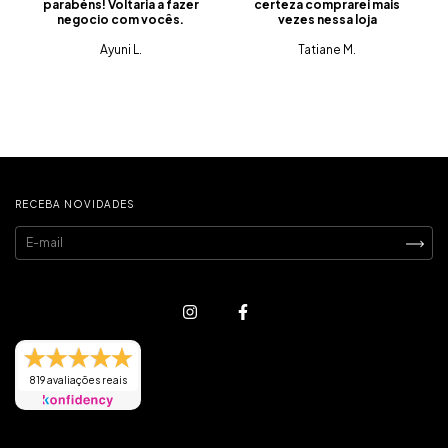
parabéns! Voltaria a fazer
certeza comprarei mais
negocio com vocês.
vezes nessa loja
Ayuni L.
Tatiane M.
RECEBA NOVIDADES
819 avaliações reais