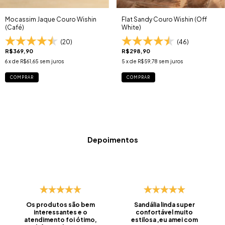
Mocassim Jaque Couro Wishin
Flat Sandy Couro Wishin (Off
(Café)
White)
(20)
(46)
R$369,90
R$298,90
6
x de
R$61,65
sem juros
5
x de
R$59,78
sem juros
COMPRAR
COMPRAR
Depoimentos
Os produtos são bem
Sandália linda super
interessantes e o
confortável muito
atendimento foi ótimo,
estilosa ,eu amei com