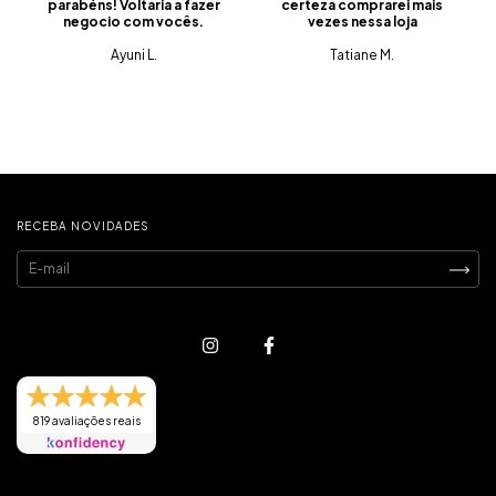
parabéns! Voltaria a fazer
certeza comprarei mais
negocio com vocês.
vezes nessa loja
Ayuni L.
Tatiane M.
RECEBA NOVIDADES
819 avaliações reais