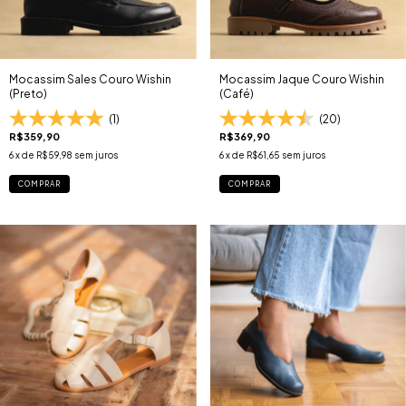
Mocassim Sales Couro Wishin
Mocassim Jaque Couro Wishin
(Preto)
(Café)
(1)
(20)
R$359,90
R$369,90
6
x de
R$59,98
sem juros
6
x de
R$61,65
sem juros
COMPRAR
COMPRAR