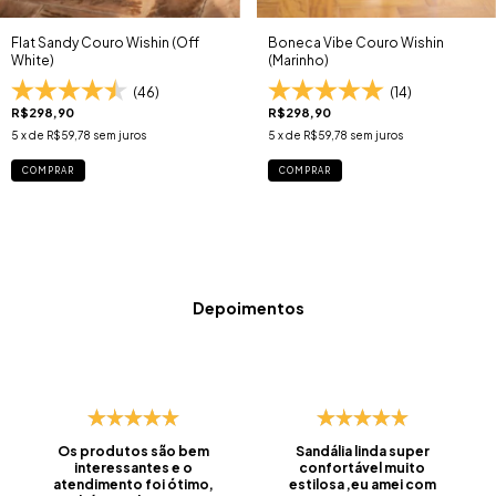
Flat Sandy Couro Wishin (Off
Boneca Vibe Couro Wishin
White)
(Marinho)
(46)
(14)
R$298,90
R$298,90
5
x de
R$59,78
sem juros
5
x de
R$59,78
sem juros
COMPRAR
COMPRAR
Depoimentos
Os produtos são bem
Sandália linda super
interessantes e o
confortável muito
atendimento foi ótimo,
estilosa ,eu amei com