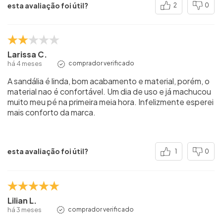
esta avaliação foi útil?
2
0
Larissa C.
há 4 meses
comprador verificado
A sandália é linda, bom acabamento e material, porém, o
material nao é confortável. Um dia de uso e já machucou
muito meu pé na primeira meia hora. Infelizmente esperei
mais conforto da marca.
esta avaliação foi útil?
1
0
Lilian L.
há 3 meses
comprador verificado