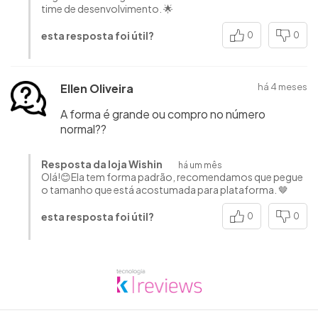
time de desenvolvimento. 🌟
esta resposta foi útil?
0
0
Ellen Oliveira
há 4 meses
A forma é grande ou compro no número
normal??
Resposta da loja Wishin
há um mês
Olá!😊Ela tem forma padrão, recomendamos que pegue
o tamanho que está acostumada para plataforma. 🤎
esta resposta foi útil?
0
0