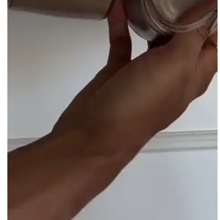
Material interno: Sintético
Material externo: Sintético
Palmilha: Sintético
Solado: PU
Altura do salto: 6.50
Avaliações
4.7
QUERO AVALIAR
22 avaliações
Mauriceia S.