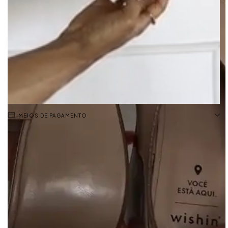
MEIOS DE PAGAMENTO
✔️ Forma padrão: aconselhamos escolher o seu número habitual.
A Plataforma Seraya traz elegância e praticidade para o dia a dia.
Confeccionada em napa, conta com tiras largas cruzadas e
fechamento com fivela ajustável no tornozelo. O salto anabela,
garante leveza e conforto ao caminhar, enquanto o design clean
combina com produções casuais ou mais refinadas. Um modelo
versátil para te acompanhar em todos os momentos.
- Produzido no Brasil.