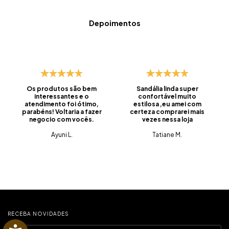
Depoimentos
Os produtos são bem
Sandália linda super
interessantes e o
confortável muito
atendimento foi ótimo,
estilosa ,eu amei com
parabéns! Voltaria a fazer
certeza comprarei mais
negocio com vocês.
vezes nessa loja
Ayuni L.
Tatiane M.
RECEBA NOVIDADES