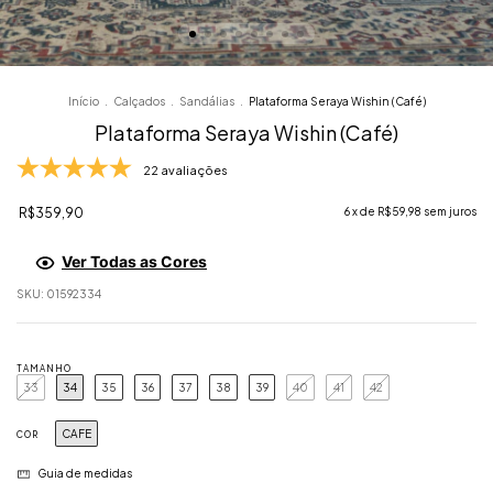
Início
.
Calçados
.
Sandálias
.
Plataforma Seraya Wishin (Café)
Plataforma Seraya Wishin (Café)
22 avaliações
R$359,90
6
x de
R$59,98
sem juros
Ver Todas as Cores
SKU:
01592334
TAMANHO
33
34
35
36
37
38
39
40
41
42
CAFE
COR
Guia de medidas