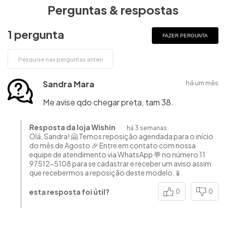
Perguntas & respostas
1 pergunta
FAZER PERGUNTA
Sandra Mara
há um mês
Me avise qdo chegar preta, tam 38.
Resposta da loja Wishin
há 3 semanas
Olá, Sandra! 🤗 Temos reposição agendada para o início
do mês de Agosto 🎉 Entre em contato com nossa
equipe de atendimento via WhatsApp 💬 no número 11
97512-5108 para se cadastrar e receber um aviso assim
que recebermos a reposição deste modelo.📱
esta resposta foi útil?
0
0