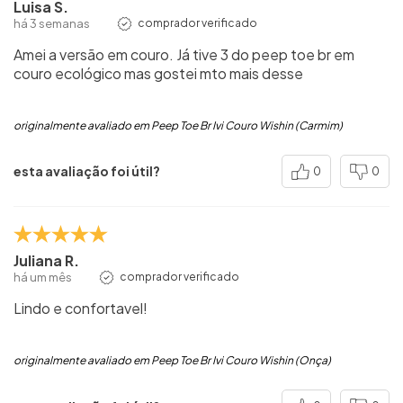
Luisa S.
há 3 semanas
comprador verificado
Amei a versão em couro. Já tive 3 do peep toe br em
couro ecológico mas gostei mto mais desse
originalmente avaliado em Peep Toe Br Ivi Couro Wishin (Carmim)
esta avaliação foi útil?
0
0
Juliana R.
há um mês
comprador verificado
Lindo e confortavel!
originalmente avaliado em Peep Toe Br Ivi Couro Wishin (Onça)