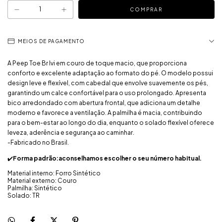
MEIOS DE PAGAMENTO
A Peep Toe Br Ivi em couro de toque macio, que proporciona
conforto e excelente adaptação ao formato do pé. O modelo possui
design leve e flexível, com cabedal que envolve suavemente os pés,
garantindo um calce confortável para o uso prolongado. Apresenta
bico arredondado com abertura frontal, que adiciona um detalhe
moderno e favorece a ventilação. A palmilha é macia, contribuindo
para o bem-estar ao longo do dia, enquanto o solado flexível oferece
leveza, aderência e segurança ao caminhar.
-Fabricado no Brasil.
✔️
Forma padrão:aconselhamos escolher o seu número habitual.
Material interno: Forro Sintético
Material externo: Couro
Palmilha: Sintético
Solado: TR