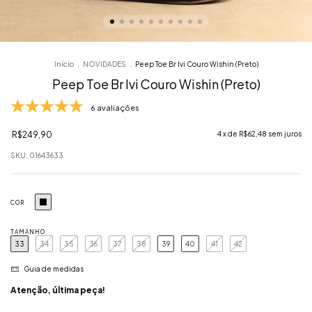
Início
.
NOVIDADES
.
Peep Toe Br Ivi Couro Wishin (Preto)
Peep Toe Br Ivi Couro Wishin (Preto)
6 avaliações
R$249,90
4
x de
R$62,48
sem juros
SKU:
01643633
COR
TAMANHO
33
34
35
36
37
38
39
40
41
42
Guia de medidas
Atenção, última peça!