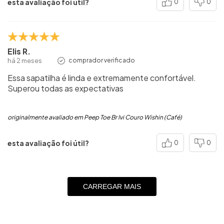
esta avaliação foi útil?
0
0
Elis R.
há 2 meses
comprador verificado
Essa sapatilha é linda e extremamente confortável.
Superou todas as expectativas
originalmente avaliado em Peep Toe Br Ivi Couro Wishin (Café)
esta avaliação foi útil?
0
0
CARREGAR MAIS