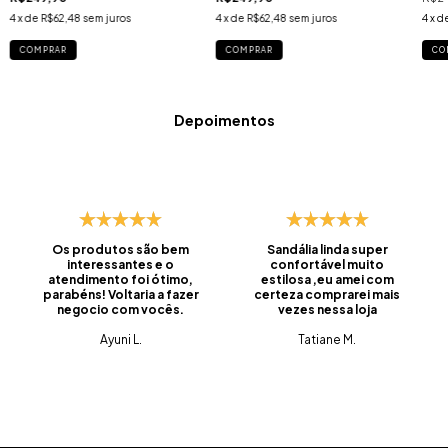
4
x de
R$62,48
sem juros
4
x de
R$62,48
sem juros
4
x d
COMPRAR
COMPRAR
CO
Depoimentos
Os produtos são bem
Sandália linda super
interessantes e o
confortável muito
atendimento foi ótimo,
estilosa ,eu amei com
parabéns! Voltaria a fazer
certeza comprarei mais
negocio com vocês.
vezes nessa loja
Ayuni L.
Tatiane M.