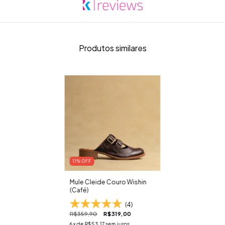
Produtos similares
11
% OFF
Mule Cleide Couro Wishin
(Café)
(4)
R$359,90
R$319,00
6
x de
R$53,17
sem juros