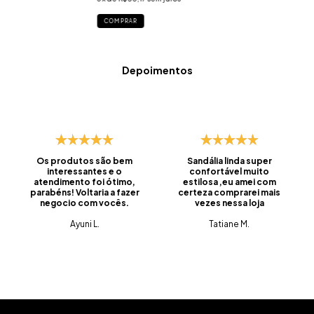
COMPRAR
Depoimentos
Os produtos são bem
Sandália linda super
interessantes e o
confortável muito
atendimento foi ótimo,
estilosa ,eu amei com
parabéns! Voltaria a fazer
certeza comprarei mais
negocio com vocês.
vezes nessa loja
Ayuni L.
Tatiane M.