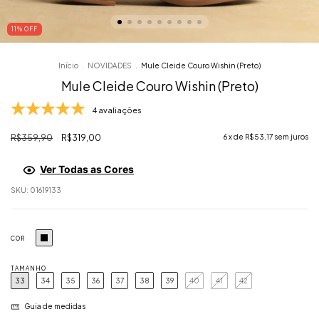
11
% OFF
Início
.
NOVIDADES
.
Mule Cleide Couro Wishin (Preto)
Mule Cleide Couro Wishin (Preto)
4 avaliações
R$359,90
R$319,00
6
x de
R$53,17
sem juros
Ver Todas as Cores
SKU:
01619133
COR
TAMANHO
33
34
35
36
37
38
39
40
41
42
Guia de medidas