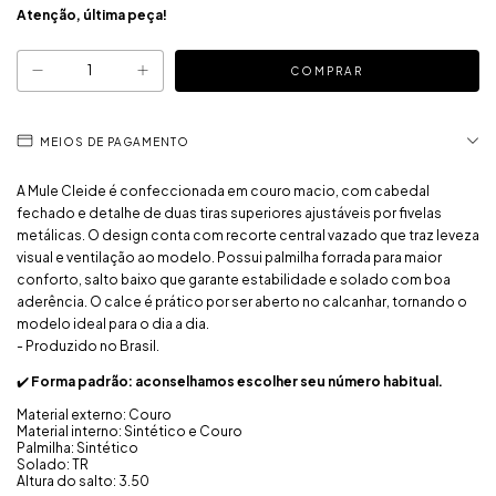
Atenção, última peça!
MEIOS DE PAGAMENTO
A Mule Cleide é confeccionada em couro macio, com cabedal
fechado e detalhe de duas tiras superiores ajustáveis por fivelas
metálicas. O design conta com recorte central vazado que traz leveza
visual e ventilação ao modelo. Possui palmilha forrada para maior
conforto, salto baixo que garante estabilidade e solado com boa
aderência. O calce é prático por ser aberto no calcanhar, tornando o
modelo ideal para o dia a dia.
- Produzido no Brasil.
✔️
Forma padrão: aconselhamos escolher seu número habitual.
Material externo: Couro
Material interno: Sintético e Couro
Palmilha: Sintético
Solado: TR
Altura do salto: 3.50