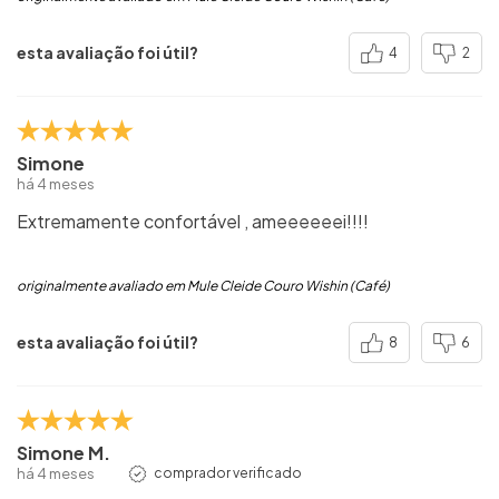
esta avaliação foi útil?
4
2
Simone
há 4 meses
Extremamente confortável , ameeeeeei!!!!
originalmente avaliado em Mule Cleide Couro Wishin (Café)
esta avaliação foi útil?
8
6
Simone M.
há 4 meses
comprador verificado