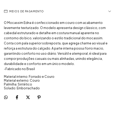
MEIOS DE PAGAMENTO
O Mocassim Edna é confeccionado em couro com acabamento
levemente texturizado. O modelo apresenta design clássico, com
cabedal estruturado e detalhe em costura manual aparente no
contorno do bico, valorizando o estilo tradicional do mocassim.
Conta com pala superior sobreposta, que agrega charme ao visual e
reforça a estrutura do calçado. A parte interna possui forro macio,
garantindo conforto no uso diário. Versátil e atemporal, é ideal para
compor produções casuais ou mais alinhadas, unindo elegância,
durabilidade e conforto em um único modelo.
-Fabricado no Brasil
Material interno: Forrado e Couro
Material externo: Couro
Palmilha: Sintético
Solado: Emborrachado