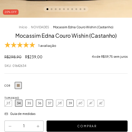
20
% OFF
Início
.
NOVIDADES
.
Mocassim Edna Couro Wishin (Castanho)
Mocassim Edna Couro Wishin (Castanho)
1 avaliação
R$298,90
R$239,00
4
x de
R$59,75
sem juros
SKU:
01642634
COR
TAMANHO
33
34
35
36
37
38
39
40
41
42
Guia de medidas