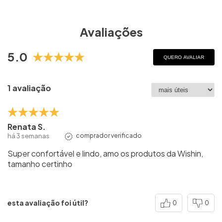
Avaliações
5.0
QUERO AVALIAR
1 avaliação
Renata S.
há 3 semanas
comprador verificado
Super confortável e lindo, amo os produtos da Wishin,
tamanho certinho
esta avaliação foi útil?
0
0