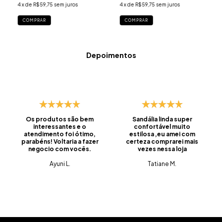
4
x de
R$59,75
sem juros
4
x de
R$59,75
sem juros
COMPRAR
COMPRAR
Depoimentos
Os produtos são bem
Sandália linda super
interessantes e o
confortável muito
atendimento foi ótimo,
estilosa ,eu amei com
parabéns! Voltaria a fazer
certeza comprarei mais
negocio com vocês.
vezes nessa loja
Ayuni L.
Tatiane M.