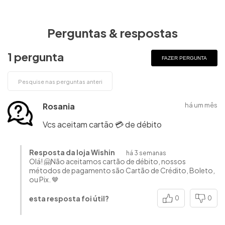
Perguntas & respostas
1 pergunta
FAZER PERGUNTA
Rosania
há um mês
Vcs aceitam cartão 💳 de débito
Resposta da loja Wishin
há 3 semanas
Olá! 🤗Não aceitamos cartão de débito, nossos
métodos de pagamento são Cartão de Crédito, Boleto,
ou Pix. 🤎
esta resposta foi útil?
0
0