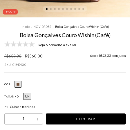
15
% OFF
Início
.
NOVIDADES
.
Bolsa Gonçalves Couro Wishin (Café)
Bolsa Gonçalves Couro Wishin (Café)
Seja o primeiro a avaliar
R$659,90
R$560,00
6
x de
R$93,33
sem juros
SKU:
01647400
COR
UN
TAMANHO
Guia de medidas