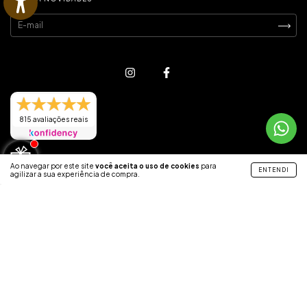
815 avaliações reais
Ao navegar por este site
você aceita o uso de cookies
para
ENTENDI
agilizar a sua experiência de compra.
INSTITUCIONAL
INFORMAÇÕES