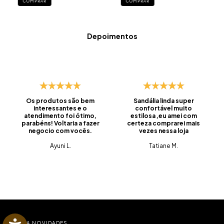
COMPRAR
COMPRAR
Depoimentos
Os produtos são bem
Sandália linda super
interessantes e o
confortável muito
atendimento foi ótimo,
estilosa ,eu amei com
parabéns! Voltaria a fazer
certeza comprarei mais
negocio com vocês.
vezes nessa loja
Ayuni L.
Tatiane M.
RECEBA NOVIDADES