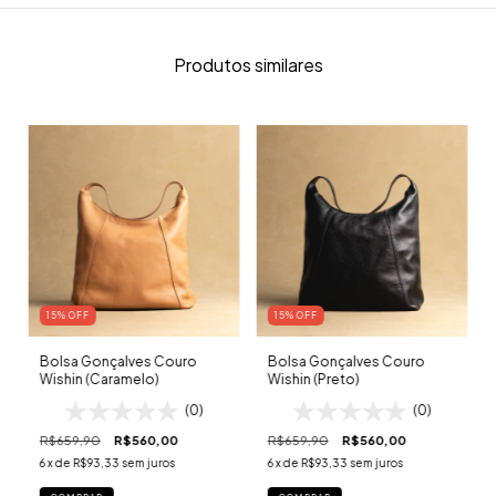
Produtos similares
15
% OFF
15
% OFF
Bolsa Gonçalves Couro
Bolsa Gonçalves Couro
Wishin (Caramelo)
Wishin (Preto)
(0)
(0)
R$659,90
R$560,00
R$659,90
R$560,00
6
x de
R$93,33
sem juros
6
x de
R$93,33
sem juros