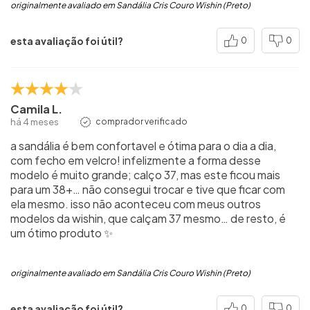
originalmente avaliado em Sandália Cris Couro Wishin (Preto)
esta avaliação foi útil?
0
0
Camila L.
há 4 meses
comprador verificado
a sandália é bem confortavel e ótima para o dia a dia,
com fecho em velcro! infelizmente a forma desse
modelo é muito grande; calço 37, mas este ficou mais
para um 38+… não consegui trocar e tive que ficar com
ela mesmo. isso não aconteceu com meus outros
modelos da wishin, que calçam 37 mesmo… de resto, é
um ótimo produto ✨
originalmente avaliado em Sandália Cris Couro Wishin (Preto)
esta avaliação foi útil?
0
0