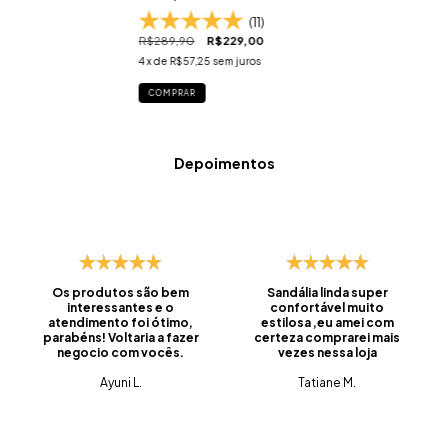
(11)
R$289,90
R$229,00
4
x de
R$57,25
sem juros
COMPRAR
Depoimentos
Os produtos são bem
Sandália linda super
interessantes e o
confortável muito
atendimento foi ótimo,
estilosa ,eu amei com
parabéns! Voltaria a fazer
certeza comprarei mais
negocio com vocês.
vezes nessa loja
Ayuni L.
Tatiane M.