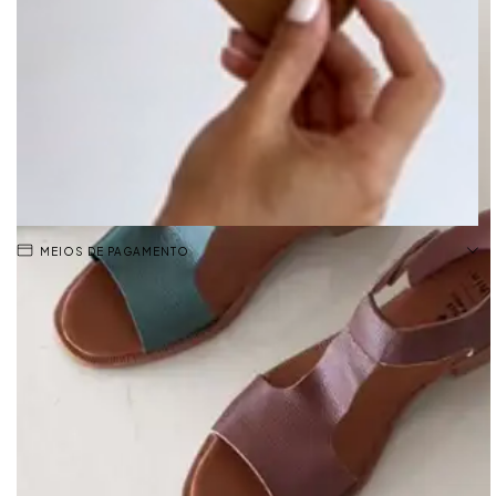
MEIOS DE PAGAMENTO
⚠️ Forma grande: aconselhamos escolher um número menor que o
habitual.
A Sandália Cris é feita de couro, com design aberto na frente e nas
laterais. Possui tira central que conecta a parte frontal ao tornozelo. O
solado emborrachado e o salto baixo quadrado garantem
estabilidade e conforto ao caminhar. Ideal para uso casual e em
climas quentes.
-Fabricado no Brasil.