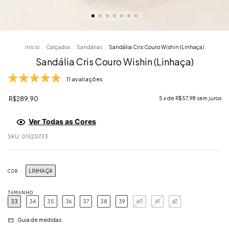
Início
.
Calçados
.
Sandálias
.
Sandália Cris Couro Wishin (Linhaça)
Sandália Cris Couro Wishin (Linhaça)
11 avaliações
R$289,90
5
x de
R$57,98
sem juros
Ver Todas as Cores
SKU:
01520733
LINHAÇA
COR
TAMANHO
33
34
35
36
37
38
39
40
41
42
Guia de medidas