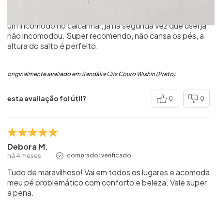
Sandália hiper confortável, qdo usei a primeira eu senti
um incômodo no calcanhar, já na segunda vez que usei já
não incomodou. Super recomendo, não cansa os pés, a
altura do salto é perfeito.
originalmente avaliado em Sandália Cris Couro Wishin (Preto)
esta avaliação foi útil?
0
0
Debora M.
há 4 meses
comprador verificado
Tudo de maravilhoso! Vai em todos os lugares e acomoda
meu pé problemático com conforto e beleza. Vale super
a pena.