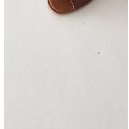
Material interno: Couro
Material externo: Couro
Palmilha: Sintético
Solado: Emborrachado
Altura do salto: 3.00
Avaliações
4.9
QUERO AVALIAR
11 avaliações
Helena
há 3 meses