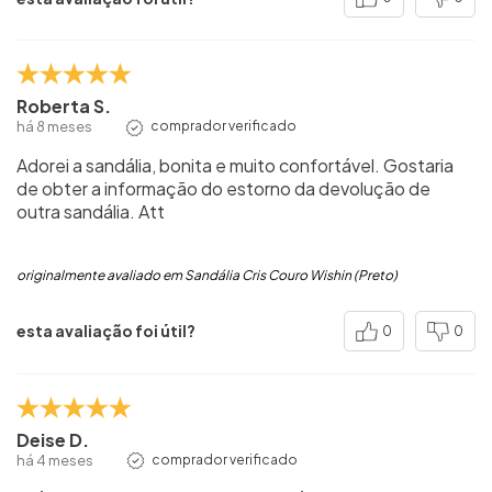
Roberta S.
há 8 meses
comprador verificado
Adorei a sandália, bonita e muito confortável. Gostaria
de obter a informação do estorno da devolução de
outra sandália. Att
originalmente avaliado em Sandália Cris Couro Wishin (Preto)
esta avaliação foi útil?
0
0
Deise D.
há 4 meses
comprador verificado