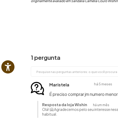
originalmente avaliado em Sandália Camélia Couro Wishin
1 pergunta
Maristela
há 5 meses
É preciso comprar jm numero menor
Resposta da loja Wishin
há um mês
Olá! 🤗 Agradecemos pelo seu interesse ne
habitual.