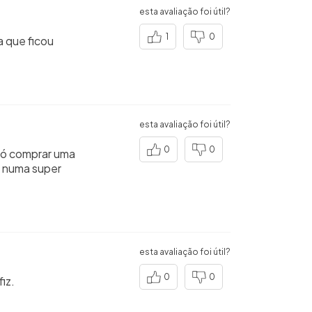
esta avaliação foi útil?
1
0
 que ficou
esta avaliação foi útil?
0
0
 só comprar uma
i numa super
esta avaliação foi útil?
0
0
iz.