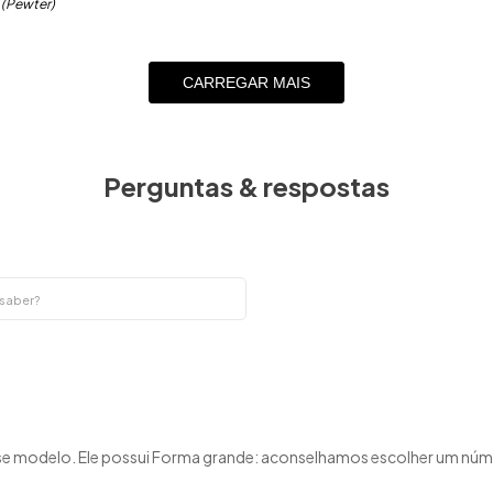
 (Pewter)
CARREGAR MAIS
Perguntas & respostas
sse modelo. Ele possui Forma grande: aconselhamos escolher um nú