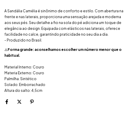
A Sandália Camélia é sinônimo de conforto e estilo. Com abertura na
frente e nas laterais, proporciona uma sensação arejada e moderna
aos seus pés. Seu detalhe a fio na sola do pé adiciona um toque de
elegância ao design. Equipada com elásticos nas laterais, oferece
facilidade no calce, garantindo praticidade no seu dia a dia.
- Produzido no Brasil.
⚠️
Forma grande: aconselhamos escolher um número menor que o
habitual.
Material Interno: Couro
Materia Externo: Couro
Palmilha: Sintético
Solado: Emborrachado
Altura do salto: 4,5cm