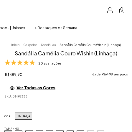
0
oodu | Unissex
⭐ Destaques da Semana
Início
.
Calçados
.
Sandálias
.
Sandália Camélia Couro Wishin (Linhaça)
Sandália Camélia Couro Wishin (Linhaça)
20 avaliações
R$389,90
6
x de
R$64,98
sem juros
Ver Todas as Cores
SKU:
01498333
LINHAÇA
COR
TAMANHO