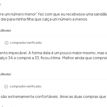
s
re um número menor” fez com que eu recebesse uma sandália
 dei para minha filha que calça um número a menos.
 (Bordo)
comprador verificado
amento impecável. A forma dela é um pouco maior mesmo, mas
ço 34 e comprei a 33, ficou ótima. Melhor ainda que compre
 (Bordo)
comprador verificado
s, são extremamente confortáveis. Amei as duas compras que f