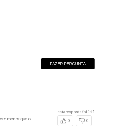
FAZER PERGUNTA
esta resposta foi útil?
mero menor que o
0
0