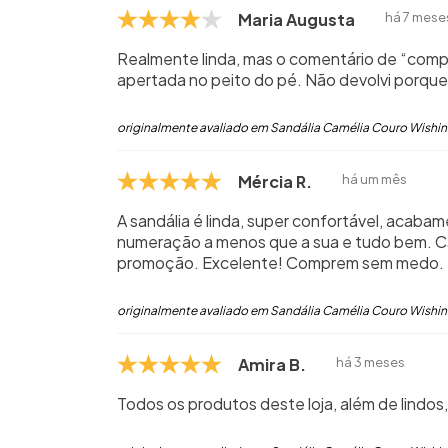
Maria Augusta
há 7 mese
Realmente linda, mas o comentário de “comp
apertada no peito do pé. Não devolvi porque
originalmente avaliado em Sandália Camélia Couro Wishin
Mércia R.
há um mês
A sandália é linda, super confortável, acab
numeração a menos que a sua e tudo bem. Cal
promoção. Excelente! Comprem sem medo.
originalmente avaliado em Sandália Camélia Couro Wishin
Amira B.
há 3 meses
Todos os produtos deste loja, além de lindo