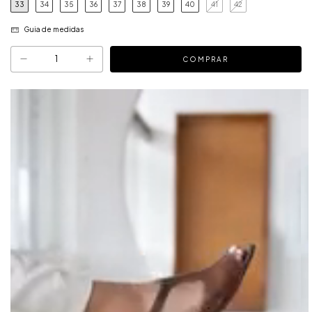
33
34
35
36
37
38
39
40
41
42
Guia de medidas