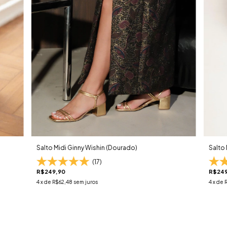
Salto Midi Ginny Wishin (Dourado)
Salto 
(17)
R$249,90
R$249
4
x de
R$62,48
sem juros
4
x de