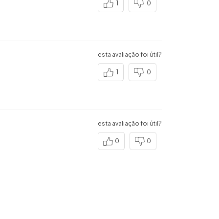
1
0
esta avaliação foi útil?
1
0
esta avaliação foi útil?
0
0