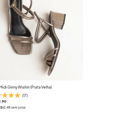
Midi Ginny Wishin (Prata Velha)
(17)
,90
R$62,48
sem juros