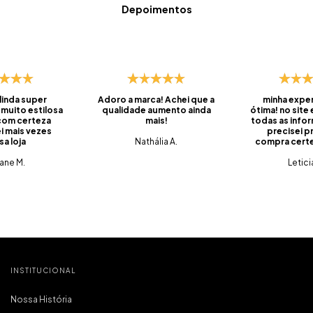
Depoimentos
 linda super
Adoro a marca! Achei que a
minha exper
 muito estilosa
qualidade aumento ainda
ótima! no site
 com certeza
mais!
todas as info
i mais vezes
precisei pr
sa loja
Nathália A.
compra certei
foi super ráp
iane M.
do prazo, ve
Letici
embalado, 
saquinhos qu
pra levar os
viagens. 
produtos q
tem qualidade
tudo muito c
que é o mais
pra mim. foi m
compra e já 
INSTITUCIONAL
marc
Nossa História