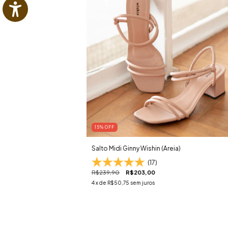
15
% OFF
Salto Midi Ginny Wishin (Areia)
(17)
R$239,90
R$203,00
4
x de
R$50,75
sem juros