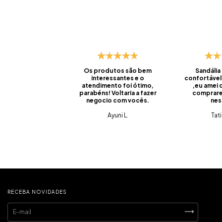
Os produtos são bem
Sandália
interessantes e o
confortável
atendimento foi ótimo,
,eu amei
parabéns! Voltaria a fazer
comprare
negocio com vocês.
nes
Ayuni L.
Tat
RECEBA NOVIDADES