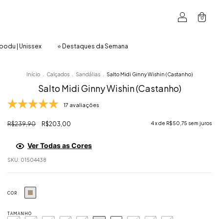
0
oodu | Unissex
⭐ Destaques da Semana
Início
.
Calçados
.
Sandálias
.
Salto Midi Ginny Wishin (Castanho)
Salto Midi Ginny Wishin (Castanho)
17 avaliações
R$239,90
R$203,00
4
x de
R$50,75
sem juros
Ver Todas as Cores
SKU:
01504438
COR
TAMANHO