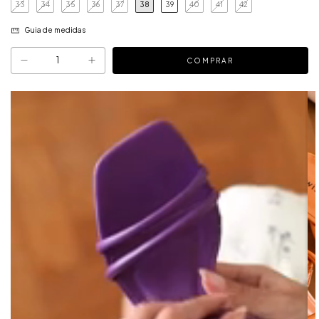
33
34
35
36
37
38
39
40
41
42
Guia de medidas