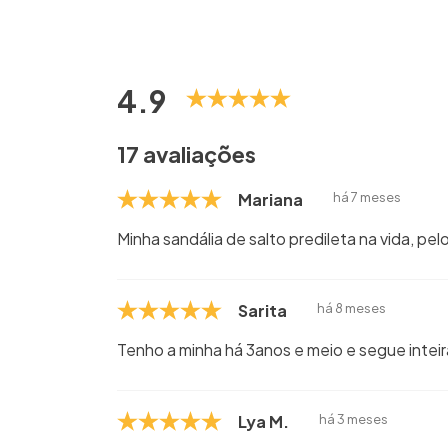
4.9
17 avaliações
Mariana
há 7 meses
Minha sandália de salto predileta na vida, pel
Sarita
há 8 meses
Tenho a minha há 3anos e meio e segue intei
Lya M.
há 3 meses