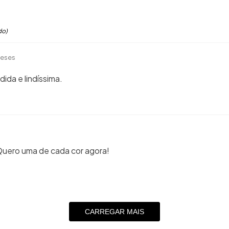
do)
a
meses
ida e lindíssima.
 Quero uma de cada cor agora!
CARREGAR MAIS