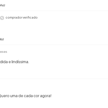
nho)
comprador verificado
do)
a
meses
ida e lindíssima.
 Quero uma de cada cor agora!