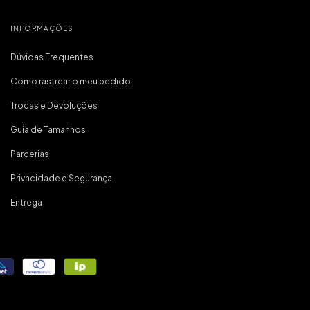
 importante
inha primeira
virei fã da
INFORMAÇÕES
a!
Dúvidas Frequentes
Como rastrear o meu pedido
Trocas e Devoluções
Guia de Tamanhos
Parcerias
Privacidade e Segurança
Entrega