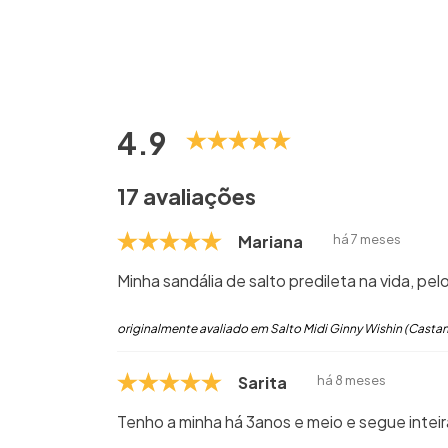
4.9
17 avaliações
Mariana
há 7 meses
Minha sandália de salto predileta na vida, pel
originalmente avaliado em Salto Midi Ginny Wishin (Casta
Sarita
há 8 meses
Tenho a minha há 3anos e meio e segue intei