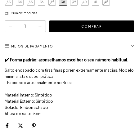
33
34
35
36
37
38
39
40
41
42
Guia de medidas
MEIOS DE PAGAMENTO
✔️ Forma padrão: aconselhamos escolher o seu número habitual.
Salto encapado com tiras finas porém extremamente macias. Modelo
minimalista e super prática.
- Fabricado artesanalmente no Brasil.
Material Interno: Sintético
Material Externo: Sintético
Solado: Emborrachado
Altura do salto: 5cm