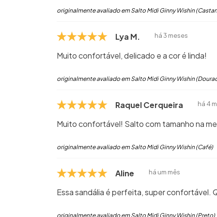
originalmente avaliado em Salto Midi Ginny Wishin (Casta
Lya M.
há 3 meses
Muito confortável, delicado e a cor é linda!
originalmente avaliado em Salto Midi Ginny Wishin (Doura
Raquel Cerqueira de Sous
há 4 
Muito confortável! Salto com tamanho na med
originalmente avaliado em Salto Midi Ginny Wishin (Café)
Aline
há um mês
Essa sandália é perfeita, super confortável.
originalmente avaliado em Salto Midi Ginny Wishin (Preto)