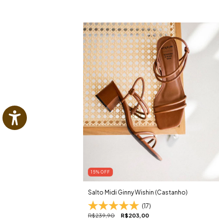
15
% OFF
Salto Midi Ginny Wishin (Castanho)
(17)
R$239,90
R$203,00