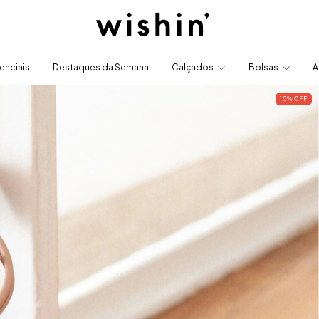
enciais
Destaques da Semana
Calçados
Bolsas
A
15
% OFF