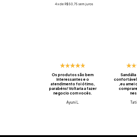
4
x de
R$50,75
sem juros
Os produtos são bem
Sandália
interessantes e o
confortável
atendimento foi ótimo,
,eu amei
parabéns! Voltaria a fazer
comprare
negocio com vocês.
nes
Ayuni L.
Tat