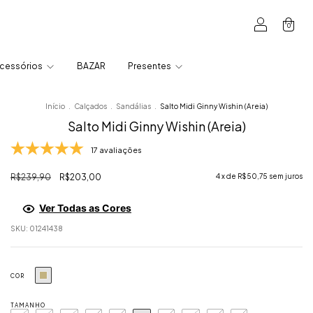
0
cessórios
BAZAR
Presentes
Início
.
Calçados
.
Sandálias
.
Salto Midi Ginny Wishin (Areia)
Salto Midi Ginny Wishin (Areia)
17 avaliações
R$239,90
R$203,00
4
x de
R$50,75
sem juros
Ver Todas as Cores
SKU:
01241438
COR
TAMANHO