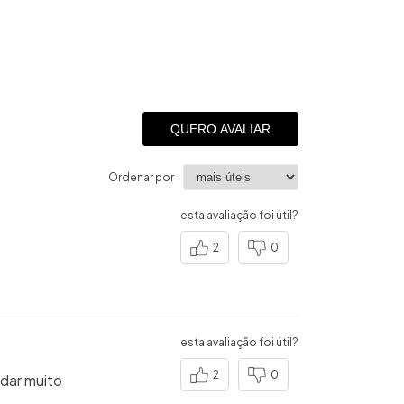
QUERO AVALIAR
Ordenar por
esta avaliação foi útil?
2
0
esta avaliação foi útil?
2
0
ndar muito