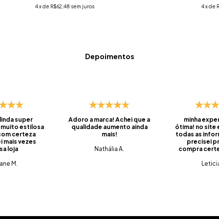
4
x de
R$62,48
sem juros
4
x de
Depoimentos
 linda super
Adoro a marca! Achei que a
minha exper
 muito estilosa
qualidade aumento ainda
ótima! no site
 com certeza
mais!
todas as info
i mais vezes
precisei pr
sa loja
Nathália A.
compra certei
foi super ráp
iane M.
do prazo, ve
Letici
embalado, 
saquinhos qu
pra levar os
viagens. 
produtos q
tem qualidade
tudo muito c