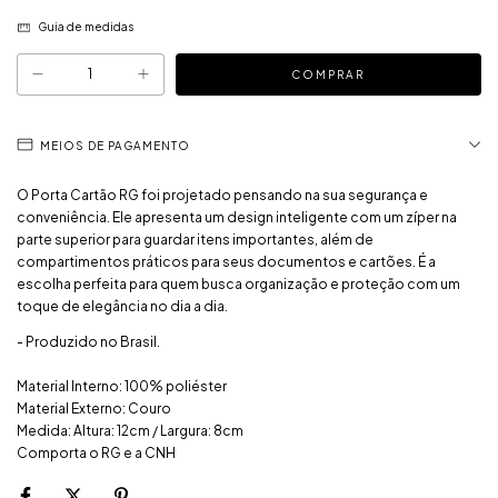
Guia de medidas
MEIOS DE PAGAMENTO
O Porta Cartão RG foi projetado pensando na sua segurança e
conveniência. Ele apresenta um design inteligente com um zíper na
parte superior para guardar itens importantes, além de
compartimentos práticos para seus documentos e cartões. É a
escolha perfeita para quem busca organização e proteção com um
toque de elegância no dia a dia.
- Produzido no Brasil.
Material Interno: 100% poliéster
Material Externo: Couro
Medida: Altura: 12cm / Largura: 8cm
Comporta o RG e a CNH