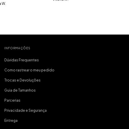
io tudo bem
a W.
dentro de
e vou usar
 sapatos em
todos os
ue comprei
 incrível, e
onfortável,
 importante
inha primeira
virei fã da
INFORMAÇÕES
a!
Dúvidas Frequentes
Como rastrear o meu pedido
Trocas e Devoluções
Guia de Tamanhos
Parcerias
Privacidade e Segurança
Entrega