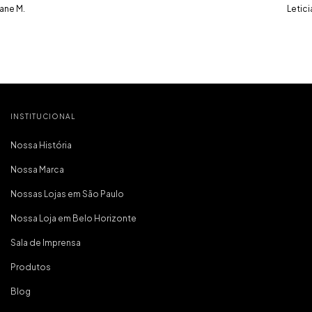
iane M.
do prazo, ve
Letici
embalado, 
saquinhos qu
pra levar os
viagens. 
produtos q
tem qualidade
tudo muito c
que é o mais
pra mim. foi m
compra e já 
INSTITUCIONAL
marc
Nossa História
Nossa Marca
Nossas Lojas em São Paulo
Nossa Loja em Belo Horizonte
Sala de Imprensa
Produtos
Blog