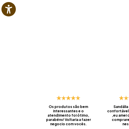
Os produtos são bem
Sandália
interessantes e o
confortável
atendimento foi ótimo,
,eu amei
parabéns! Voltaria a fazer
comprare
negocio com vocês.
nes