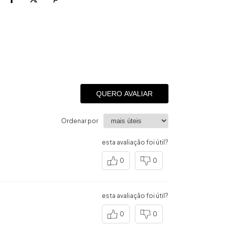
QUERO AVALIAR
Ordenar por
esta avaliação foi útil?
0
0
esta avaliação foi útil?
0
0