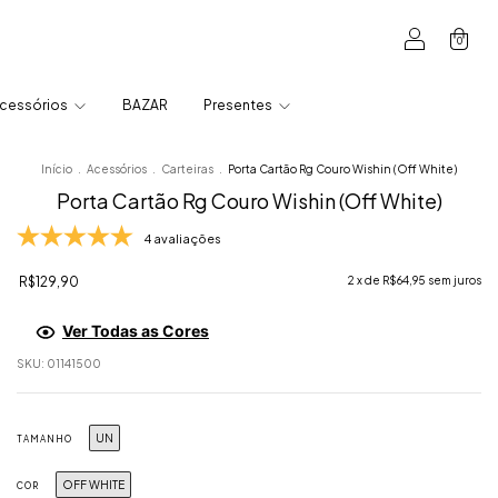
0
cessórios
BAZAR
Presentes
Início
.
Acessórios
.
Carteiras
.
Porta Cartão Rg Couro Wishin (Off White)
Porta Cartão Rg Couro Wishin (Off White)
4 avaliações
R$129,90
2
x de
R$64,95
sem juros
Ver Todas as Cores
SKU:
01141500
UN
TAMANHO
OFF WHITE
COR