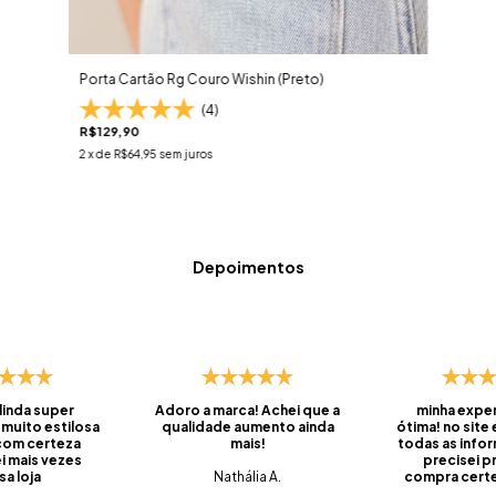
Porta Cartão Rg Couro Wishin (Preto)
(4)
R$129,90
2
x de
R$64,95
sem juros
Depoimentos
 linda super
Adoro a marca! Achei que a
minha exper
 muito estilosa
qualidade aumento ainda
ótima! no site
 com certeza
mais!
todas as info
i mais vezes
precisei pr
sa loja
Nathália A.
compra certei
foi super ráp