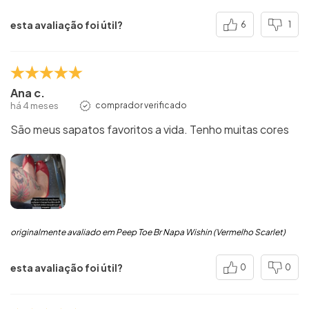
esta avaliação foi útil?
6
1
Ana c.
há 4 meses
comprador verificado
São meus sapatos favoritos a vida. Tenho muitas cores
originalmente avaliado em Peep Toe Br Napa Wishin (Vermelho Scarlet)
esta avaliação foi útil?
0
0