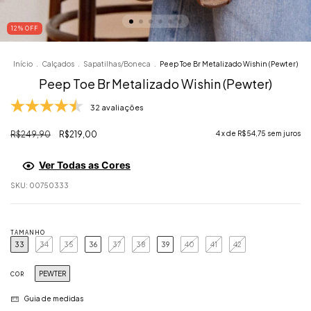
12
% OFF
Início
.
Calçados
.
Sapatilhas/Boneca
.
Peep Toe Br Metalizado Wishin (Pewter)
Peep Toe Br Metalizado Wishin (Pewter)
32 avaliações
R$249,90
R$219,00
4
x de
R$54,75
sem juros
Ver Todas as Cores
SKU:
00750333
TAMANHO
33
34
35
36
37
38
39
40
41
42
PEWTER
COR
Guia de medidas