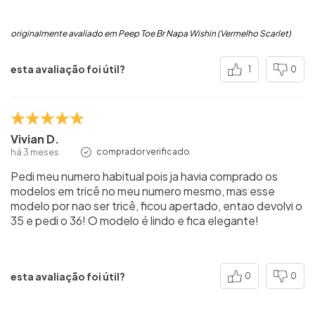
originalmente avaliado em Peep Toe Br Napa Wishin (Vermelho Scarlet)
esta avaliação foi útil?
1
0
Vivian D.
há 3 meses
comprador verificado
Pedi meu numero habitual pois ja havia comprado os
modelos em tricê no meu numero mesmo, mas esse
modelo por nao ser tricê, ficou apertado, entao devolvi o
35 e pedi o 36! O modelo é lindo e fica elegante!
esta avaliação foi útil?
0
0