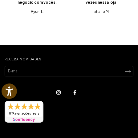
negocio com vocês.
vezes nessa loja
Ayuni L.
Tatiane M.
RECEBA NOVIDADES
819 avaliações reais