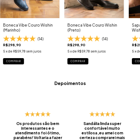
Boneca Vibe Couro Wishin
Boneca Vibe Couro Wishin
Sapa
(Marinho)
(Preto)
Wish
(14)
(14)
R$298,90
R$298,90
R$2
5
x de
R$59,78
sem juros
5
x de
R$59,78
sem juros
5
x d
COMPRAR
COMPRAR
CO
Depoimentos
Os produtos são bem
Sandália linda super
interessantes e o
confortável muito
atendimento foi ótimo,
estilosa ,eu amei com
parabéns! Voltaria a fazer
certeza comprarei mais