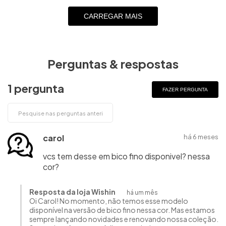
CARREGAR MAIS
Perguntas & respostas
1 pergunta
FAZER PERGUNTA
carol
há 6 meses
vcs tem desse em bico fino disponivel? nessa
cor?
Resposta da loja Wishin
há um mês
Oi Carol! No momento, não temos esse modelo
disponível na versão de bico fino nessa cor. Mas estamos
sempre lançando novidades e renovando nossa coleção.